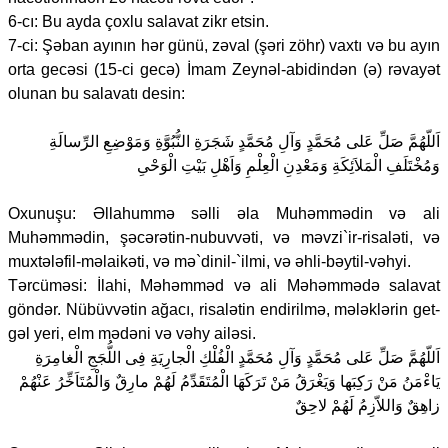
6-cı: Bu ayda çoxlu salavat zikr etsin.
7-ci: Şəban ayının hər günü, zəval (şəri zöhr) vaxtı və bu ayın
orta gecəsi (15-ci gecə) İmam Zeynəl-abidindən (ə) rəvayət
olunan bu salavatı desin:
اَللّهُمَّ صَلِّ عَلى مُحَمَّدٍ وَآلِ مُحَمَّدٍ شَجَرَةِ النُّبُوَّةِ وَمَوْضِعِ الرِّسالَةِ
وَمُخْتَلَفِ الْمَلاَئِكَةِ وَمَعْدِنِ الْعِلْمِ وَاَهْلِ بَيْتِ الْوَحْىِ
Oxunuşu: Əllahummə səlli əla Muhəmmədin və ali
Muhəmmədin, şəcərətin-nubuvvəti, və məvzi`ir-risaləti, və
muxtələfil-məlaikəti, və mə`dinil-`ilmi, və əhli-bəytil-vəhyi.
Tərcüməsi: İlahi, Məhəmməd və ali Məhəmmədə salavat
göndər. Nübüvvətin ağacı, risalətin endirilmə, mələklərin get-
gəl yeri, elm mədəni və vəhy ailəsi.
اَللّهُمَّ صَلِّ عَلى مُحَمَّدٍ وَآلِ مُحَمَّدٍ الْفُلْكِ الْجارِيَةِ فِى اللُّجَجِ الْغامِرَةِ
يَاءْمَنُ مَنْ رَكِبَها وَيَغْرَقُ مَنْ تَرَكَهَا الْمُتَقَدِّمُ لَهُمْ مارِقٌ وَالْمُتَاَخِّرُ عَنْهُمْ
زاهِقٌ وَاللاّزِمُ لَهُمْ لاحِقٌ