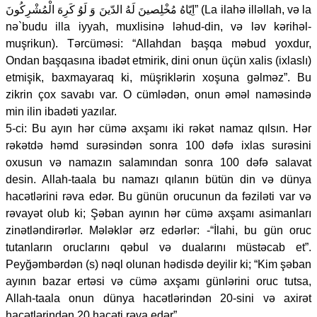
اِيّاهُ مُخْلِصينَ لَهُ الدّينَ وَ لَوُ كَرِهَ الْمُشْرِكُونَ” (La ilahə illəllah, və la
nə`budu illa iyyah, muxlisinə ləhud-din, və ləv kərihəl-
muşrikun). Tərcüməsi: “Allahdan başqa məbud yoxdur,
Ondan başqasına ibadət etmirik, dini onun üçün xalis (ixlaslı)
etmişik, baxmayaraq ki, müşriklərin xoşuna gəlməz”. Bu
zikrin çox savabı var. O cümlədən, onun əməl naməsində
min ilin ibadəti yazılar.
5-ci: Bu ayın hər cümə axşamı iki rəkət namaz qılsın. Hər
rəkətdə həmd surəsindən sonra 100 dəfə ixlas surəsini
oxusun və namazın salamından sonra 100 dəfə salavat
desin. Allah-taala bu namazı qılanın bütün din və dünya
hacətlərini rəva edər. Bu günün orucunun da fəziləti var və
rəvayət olub ki; Şəban ayının hər cümə axşamı asimanları
zinətləndirərlər. Mələklər ərz edərlər: -“İlahi, bu gün oruc
tutanların oruclarını qəbul və dualarını müstəcab et”.
Peyğəmbərdən (s) nəql olunan hədisdə deyilir ki; “Kim şəban
ayının bazar ertəsi və cümə axşamı günlərini oruc tutsa,
Allah-taala onun dünya hacətlərindən 20-sini və axirət
hacətlərindən 20 hacəti rəva edər”.