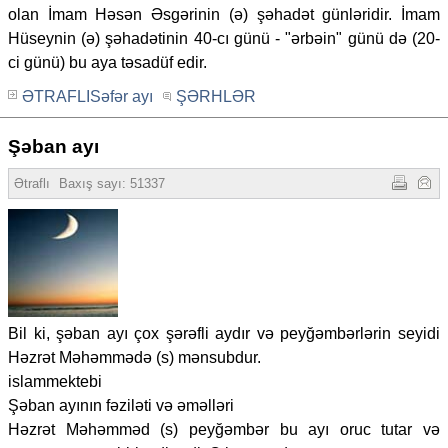
olan İmam Həsən Əsgərinin (ə) şəhadət günləridir. İmam
Hüseynin (ə) şəhadətinin 40-cı günü - "ərbəin" günü də (20-
ci günü) bu aya təsadüf edir.
ƏTRAFLISəfər ayı
ŞƏRHLƏR
Şəban ayı
Ətraflı
Baxış sayı: 51337
Bil ki, şəban ayı çox şərəfli aydır və peyğəmbərlərin seyidi
Həzrət Məhəmmədə (s) mənsubdur.
islammektebi
Şəban ayının fəziləti və əməlləri
Həzrət Məhəmməd (s) peyğəmbər bu ayı oruc tutar və