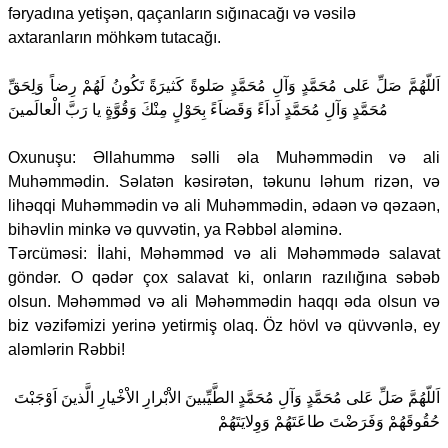
fəryadına yetişən, qaçanların sığınacağı və vəsilə
axtaranların möhkəm tutacağı.
اَللّهُمَّ صَلِّ عَلى مُحَمَّدٍ وَآلِ مُحَمَّدٍ صَلوةً كَثيرَةً تَكُونُ لَهُمْ رِضاً وَلِحَقِّ
مُحَمَّدٍ وَآلِ مُحَمَّدٍ اَداَءً وَقَضاَءً بِحَوْلٍ مِنْكَ وَقُوَّةٍ يا رَبَّ الْعالَمينَ
Oxunuşu: Əllahummə səlli əla Muhəmmədin və ali
Muhəmmədin. Səlatən kəsirətən, təkunu ləhum rizən, və
lihəqqi Muhəmmədin və ali Muhəmmədin, ədaən və qəzaən,
bihəvlin minkə və quvvətin, ya Rəbbəl aləminə.
Tərcüməsi: İlahi, Məhəmməd və ali Məhəmmədə salavat
göndər. O qədər çox salavat ki, onların razılığına səbəb
olsun. Məhəmməd və ali Məhəmmədin haqqı əda olsun və
biz vəzifəmizi yerinə yetirmiş olaq. Öz hövl və qüvvənlə, ey
aləmlərin Rəbbi!
اَللّهُمَّ صَلِّ عَلى مُحَمَّدٍ وَآلِ مُحَمَّدٍ الطَّيِّبينَ الاْبْرارِ الاْخْيارِ الَّذينَ اَوْجَبْتَ
حُقُوقَهُمْ وَفَرَضْتَ طاعَتَهُمْ وَوِلايَتَهُمْ