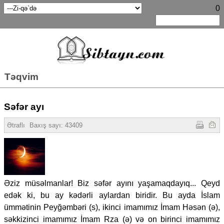
0
Təqvim
Səfər ayı
Ətraflı
Baxış sayı: 43409
Əziz müsəlmanlar! Biz səfər ayını yaşamaqdayıq... Qeyd
edək ki, bu ay kədərli aylardan biridir. Bu ayda İslam
ümmətinin Peyğəmbəri (s), ikinci imamımız İmam Həsən (ə),
səkkizinci imamımız İmam Rza (ə) və on birinci imamımız