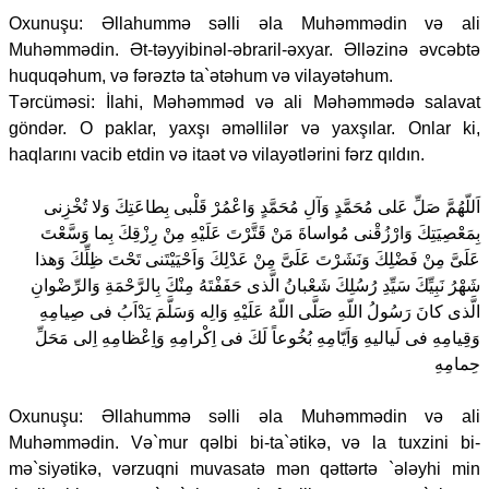
Oxunuşu: Əllahummə səlli əla Muhəmmədin və ali
Muhəmmədin. Ət-təyyibinəl-əbraril-əxyar. Əlləzinə əvcəbtə
huquqəhum, və fərəztə ta`ətəhum və vilayətəhum.
Tərcüməsi: İlahi, Məhəmməd və ali Məhəmmədə salavat
göndər. O paklar, yaxşı əməllilər və yaxşılar. Onlar ki,
haqlarını vacib etdin və itaət və vilayətlərini fərz qıldın.
اَللّهُمَّ صَلِّ عَلى مُحَمَّدٍ وَآلِ مُحَمَّدٍ وَاعْمُرْ قَلْبى بِطاعَتِكَ وَلا تُخْزِنى
بِمَعْصِيَتِكَ وَارْزُقْنى مُواساةَ مَنْ قَتَّرْتَ عَلَيْهِ مِنْ رِزْقِكَ بِما وَسَّعْتَ
عَلَىَّ مِنْ فَضْلِكَ وَنَشَرْتَ عَلَىَّ مِنْ عَدْلِكَ وَاَحْيَيْتَنى تَحْتَ ظِلِّكَ وَهذا
شَهْرُ نَبِيِّكَ سَيِّدِ رُسُلِكَ شَعْبانُ الَّذى حَفَفْتَهُ مِنْكَ بِالرَّحْمَةِ وَالرِّضْوانِ
الَّذى كانَ رَسُولُ اللّهِ صَلَّى اللّهُ عَلَيْهِ وَالِه وَسَلَّمَ يَدْاَبُ فى صِيامِهِ
وَقِيامِهِ فى لَياليهِ وَاَيّامِهِ بُخُوعاً لَكَ فى اِكْرامِهِ وَاِعْظامِهِ اِلى مَحَلِّ
حِمامِهِ
Oxunuşu: Əllahummə səlli əla Muhəmmədin və ali
Muhəmmədin. Və`mur qəlbi bi-ta`ətikə, və la tuxzini bi-
mə`siyətikə, vərzuqni muvasatə mən qəttərtə `ələyhi min