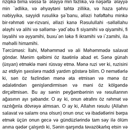
rizqikə bima vəssə`tə `ələyyə min fəzlikə, və nəşərtə `ələyyə
min `ədlikə, və əhyəytəni təhtə zillikə, və haza şəhru
nəbiyyikə, səyyidi rusulikə şə`banu, əlləzi həfəftəhu minkə
bir-rəhməti vər-rizvani, əlləzi kanə Rəsulullahi -səlləllahu
ələyhi və alihi və səlləmə- yəd`əbu fi siyamihi və qiyamihi, fi
ləyalihi və əyyamihi, buxu`ən ləkə fi ikramihi və i`zamihi, ila
məhəlli himamihi.
Tərcüməsi: İlahi, Məhəmməd və ali Məhəmmədə salavat
göndər. Mənim qəlbimi öz itaətinlə abad et. Sənə günah
(üsyan) etməklə məni rüsvay etmə. Mənə ruzi ver ki, ruzisini
az etdiyin şəxslərə maddi yardım göstərə bilim. O nemətlərlə
ki, sən öz fəzlindən mənə əta etmisən və mənə öz
ədalətindən genişləndirmisən və məni öz kölgəndə
dirçəltmisən. Bu ay sənin peyğəmbərinin və rəsullarının
ağasının ayı şəbandır. O ay ki, onun ətrafını öz rəhmət və
razılığınla dövrəyə almısan. O ay ki, Allahın rəsulu (Allahın
salavat və salamı ona olsun) onun oruc və ibadətlərini bərpa
etmək üçün onun gecə və gündüzlərində tam səy ilə ölüm
anına qədər çalışırdı ki, Sənin qarşında təvazökarlıq etsin və