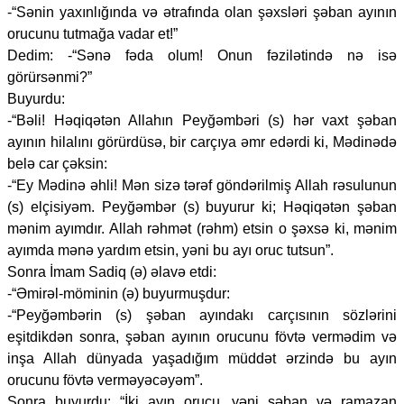
-“Sənin yaxınlığında və ətrafında olan şəxsləri şəban ayının
orucunu tutmağa vadar et!”
Dedim: -“Sənə fəda olum! Onun fəzilətində nə isə
görürsənmi?”
Buyurdu:
-“Bəli! Həqiqətən Allahın Peyğəmbəri (s) hər vaxt şəban
ayının hilalını görürdüsə, bir carçıya əmr edərdi ki, Mədinədə
belə car çəksin:
-“Ey Mədinə əhli! Mən sizə tərəf göndərilmiş Allah rəsulunun
(s) elçisiyəm. Peyğəmbər (s) buyurur ki; Həqiqətən şəban
mənim ayımdır. Allah rəhmət (rəhm) etsin o şəxsə ki, mənim
ayımda mənə yardım etsin, yəni bu ayı oruc tutsun”.
Sonra İmam Sadiq (ə) əlavə etdi:
-“Əmirəl-möminin (ə) buyurmuşdur:
-“Peyğəmbərin (s) şəban ayındakı carçısının sözlərini
eşitdikdən sonra, şəban ayının orucunu fövtə vermədim və
inşa Allah dünyada yaşadığım müddət ərzində bu ayın
orucunu fövtə verməyəcəyəm”.
Sonra buyurdu: “İki ayın orucu, yəni şəban və ramazan