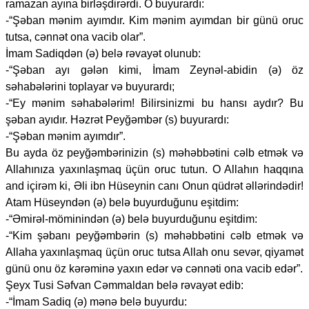
ramazan ayına birləşdirərdi. O buyurardı:
-“Şəban mənim ayımdır. Kim mənim ayımdan bir günü oruc
tutsa, cənnət ona vacib olar”.
İmam Sadiqdən (ə) belə rəvayət olunub:
-“Şəban ayı gələn kimi, İmam Zeynəl-abidin (ə) öz
səhabələrini toplayar və buyurardı;
-“Ey mənim səhabələrim! Bilirsinizmi bu hansı aydır? Bu
şəban ayıdır. Həzrət Peyğəmbər (s) buyurardı:
-“Şəban mənim ayımdır”.
Bu ayda öz peyğəmbərinizin (s) məhəbbətini cəlb etmək və
Allahınıza yaxınlaşmaq üçün oruc tutun. O Allahın haqqına
and içirəm ki, Əli ibn Hüseynin canı Onun qüdrət əllərindədir!
Atam Hüseyndən (ə) belə buyurduğunu eşitdim:
-“Əmirəl-möminindən (ə) belə buyurduğunu eşitdim:
-“Kim şəbanı peyğəmbərin (s) məhəbbətini cəlb etmək və
Allaha yaxınlaşmaq üçün oruc tutsa Allah onu sevər, qiyamət
günü onu öz kərəminə yaxın edər və cənnəti ona vacib edər”.
Şeyx Tusi Səfvan Cəmmaldan belə rəvayət edib:
-“İmam Sadiq (ə) mənə belə buyurdu: