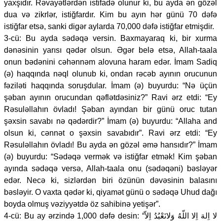
yaxşıdır. Rəvayətlərdən istifadə olunur ki, bu ayda ən gözəl
dua və zikrlər, istiğfardır. Kim bu ayın hər günü 70 dəfə
istiğfar etsə, sanki digər aylarda 70,000 dəfə istiğfar etmişdir.
3-cü: Bu ayda sədəqə versin. Baxmayaraq ki, bir xurma
dənəsinin yarısı qədər olsun. Əgər belə etsə, Allah-taala
onun bədənini cəhənnəm alovuna haram edər. İmam Sadiq
(ə) haqqında nəql olunub ki, ondan rəcəb ayının orucunun
fəziləti haqqında soruşdular. İmam (ə) buyurdu: “Nə üçün
şəban ayının orucundan qəflətdəsiniz?” Ravi ərz etdi: “Ey
Rəsuləllahın övladı! Şəban ayından bir günü oruc tutan
şəxsin savabı nə qədərdir?” İmam (ə) buyurdu: “Allaha and
olsun ki, cənnət o şəxsin savabıdır”. Ravi ərz etdi: “Ey
Rəsuləllahın övladı! Bu ayda ən gözəl əmə hansıdır?” İmam
(ə) buyurdu: “Sədəqə vermək və istiğfar etmək! Kim şəban
ayında sədəqə versə, Allah-taala onu (sədəqəni) bəsləyər
edər. Necə ki, sizlərdən biri özünün dəvəsinin balasını
bəsləyir. O vaxta qədər ki, qiyamət günü o sədəqə Uhud dağı
boyda olmuş vəziyyətdə öz sahibinə yetişər”.
4-cü: Bu ay ərzində 1,000 dəfə desin: “لا اِلهَ اِلا اللّهُ وَلانَعْبُدُ اِلاّ