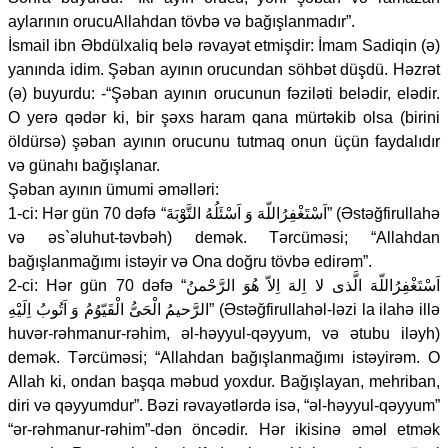
aylarının orucuAllahdan tövbə və bağışlanmadır”.
İsmail ibn Əbdülxaliq belə rəvayət etmişdir: İmam Sadiqin (ə)
yanında idim. Şəban ayının orucundan söhbət düşdü. Həzrət
(ə) buyurdu: -“Şəban ayının orucunun fəziləti belədir, elədir.
O yerə qədər ki, bir şəxs haram qana mürtəkib olsa (birini
öldürsə) şəban ayının orucunu tutmaq onun üçün faydalıdır
və günahı bağışlanar.
Şəban ayının ümumi əməlləri:
1-ci: Hər gün 70 dəfə “اَسْتَغْفِرُاللّهَ وَ اَسْئَلُهُ التَّوْبَةَ” (Əstəğfirullahə
və əs`əluhut-təvbəh) demək. Tərcüməsi; “Allahdan
bağışlanmağımı istəyir və Ona doğru tövbə edirəm”.
2-ci: Hər gün 70 dəfə “اَسْتَغْفِرُاللّهَ الَّذى لا اِلهَ اِلاّ هُوَ الرَّحْمنُ
الرَّحيمُ الْحَىُّ الْقَيّوُمُ وَ اَتُوبُ اِلَيْهِ” (Əstəğfirullahəl-ləzi la ilahə illə
huvər-rəhmanur-rəhim, əl-həyyul-qəyyum, və ətubu iləyh)
demək. Tərcüməsi; “Allahdan bağışlanmağımı istəyirəm. O
Allah ki, ondan başqa məbud yoxdur. Bağışlayan, mehriban,
diri və qəyyumdur”. Bəzi rəvayətlərdə isə, “əl-həyyul-qəyyum”
“ər-rəhmanur-rəhim”-dən öncədir. Hər ikisinə əməl etmək