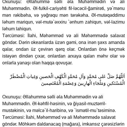
Oxunuşu: Əllahummə səlli əla Muhəmmədin və ali
Muhəmmədin. Əl-fulkil-cariyəhti fil-ləcəcil-ğamirəti, yə`mənu
mən rəkibəha, və yəğrəqu mən tərəkəha. Əl-mutəqəddimu
ləhum mariqun, vəl-mutə`əxxiru `ənhum zahiqun, vəl-lazimu
ləhum lahiqun.
Tərcüməsi: İlahi, Məhəmməd və ali Məhəmmədə salavat
göndər. Dərin okeanlarda üzən gəmi, ona inən şəxs amanda
qalar, ondan üz çevirən qərq olar. Onlardan önə keçmək
istəyən dindən çıxar, onlardan arxaya qalan məhv olar və
onlarla yanaşı olan haqqa qovuşar.
اَللّهُمَّ صَلِّ عَلى مُحَمَّدٍ وَآلِ مُحَمَّدٍ الْكَهْفِ الْحَصينِ وَغِياثِ الْمُضْطَرِّ
الْمُسْتَكينِ وَمَلْجَاءِ الْهارِبينَ وَعِصْمَةِ الْمُعْتَصِمينَ
Oxunuşu: Əllahummə səlli əla Muhəmmədin və ali
Muhəmmədin. Əl-kəhfil-həsinin, və ğiyasil-muztərril-
mustəkinin, və məlcə`il-haribinə, və `ismətil-mu`təsiminə.
Tərcüməsi: İlahi, Məhəmməd və ali Məhəmmədə salavat
göndər. Möhkəm daldanacaq (mağara), imkansız çarəsizlərin