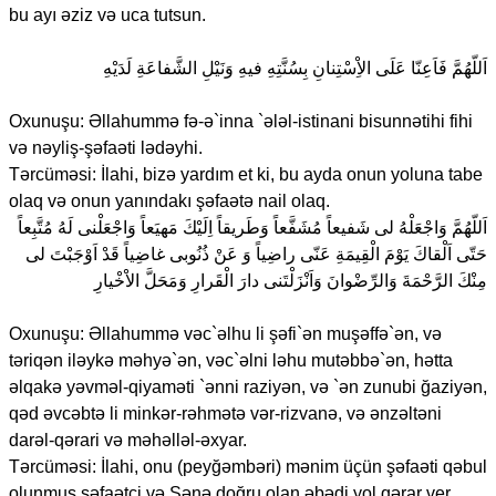
bu ayı əziz və uca tutsun.
اَللّهُمَّ فَاَعِنّا عَلَى الاِْسْتِنانِ بِسُنَّتِهِ فيهِ وَنَيْلِ الشَّفاعَةِ لَدَيْهِ
Oxunuşu: Əllahummə fə-ə`inna `ələl-istinani bisunnətihi fihi
və nəyliş-şəfaəti lədəyhi.
Tərcüməsi: İlahi, bizə yardım et ki, bu ayda onun yoluna tabe
olaq və onun yanındakı şəfaətə nail olaq.
اَللّهُمَّ وَاجْعَلْهُ لى شَفيعاً مُشَفَّعاً وَطَريقاً اِلَيْكَ مَهيَعاً وَاجْعَلْنى لَهُ مُتَّبِعاً
حَتّى اَلْقاكَ يَوْمَ الْقِيمَةِ عَنّى راضِياً وَ عَنْ ذُنُوبى غاضِياً قَدْ اَوْجَبْتَ لى
مِنْكَ الرَّحْمَةَ وَالرِّضْوانَ وَاَنْزَلْتَنى دارَ الْقَرارِ وَمَحَلَّ الاْخْيارِ
Oxunuşu: Əllahummə vəc`əlhu li şəfi`ən muşəffə`ən, və
təriqən iləykə məhyə`ən, vəc`əlni ləhu mutəbbə`ən, hətta
əlqakə yəvməl-qiyaməti `ənni raziyən, və `ən zunubi ğaziyən,
qəd əvcəbtə li minkər-rəhmətə vər-rizvanə, və ənzəltəni
darəl-qərari və məhəlləl-əxyar.
Tərcüməsi: İlahi, onu (peyğəmbəri) mənim üçün şəfaəti qəbul
olunmuş şəfaətçi və Sənə doğru olan əbədi yol qərar ver.