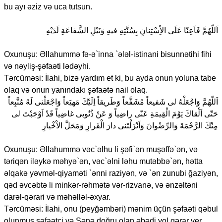
bu ayı əziz və uca tutsun.
اَللّهُمَّ فَاَعِنّا عَلَى الاِْسْتِنانِ بِسُنَّتِهِ فيهِ وَنَيْلِ الشَّفاعَةِ لَدَيْهِ
Oxunuşu: Əllahummə fə-ə`inna `ələl-istinani bisunnətihi fihi
və nəyliş-şəfaəti lədəyhi.
Tərcüməsi: İlahi, bizə yardım et ki, bu ayda onun yoluna tabe
olaq və onun yanındakı şəfaətə nail olaq.
اَللّهُمَّ وَاجْعَلْهُ لى شَفيعاً مُشَفَّعاً وَطَريقاً اِلَيْكَ مَهيَعاً وَاجْعَلْنى لَهُ مُتَّبِعاً
حَتّى اَلْقاكَ يَوْمَ الْقِيمَةِ عَنّى راضِياً وَ عَنْ ذُنُوبى غاضِياً قَدْ اَوْجَبْتَ لى
مِنْكَ الرَّحْمَةَ وَالرِّضْوانَ وَاَنْزَلْتَنى دارَ الْقَرارِ وَمَحَلَّ الاْخْيارِ
Oxunuşu: Əllahummə vəc`əlhu li şəfi`ən muşəffə`ən, və
təriqən iləykə məhyə`ən, vəc`əlni ləhu mutəbbə`ən, hətta
əlqakə yəvməl-qiyaməti `ənni raziyən, və `ən zunubi ğaziyən,
qəd əvcəbtə li minkər-rəhmətə vər-rizvanə, və ənzəltəni
darəl-qərari və məhəlləl-əxyar.
Tərcüməsi: İlahi, onu (peyğəmbəri) mənim üçün şəfaəti qəbul
olunmuş şəfaətçi və Sənə doğru olan əbədi yol qərar ver.