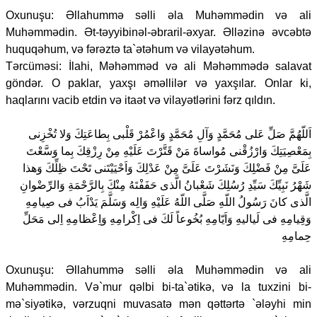
Oxunuşu: Əllahummə səlli əla Muhəmmədin və ali
Muhəmmədin. Ət-təyyibinəl-əbraril-əxyar. Əlləzinə əvcəbtə
huquqəhum, və fərəztə ta`ətəhum və vilayətəhum.
Tərcüməsi: İlahi, Məhəmməd və ali Məhəmmədə salavat
göndər. O paklar, yaxşı əməllilər və yaxşılar. Onlar ki,
haqlarını vacib etdin və itaət və vilayətlərini fərz qıldın.
اَللّهُمَّ صَلِّ عَلى مُحَمَّدٍ وَآلِ مُحَمَّدٍ وَاعْمُرْ قَلْبى بِطاعَتِكَ وَلا تُخْزِنى
بِمَعْصِيَتِكَ وَارْزُقْنى مُواساةَ مَنْ قَتَّرْتَ عَلَيْهِ مِنْ رِزْقِكَ بِما وَسَّعْتَ
عَلَىَّ مِنْ فَضْلِكَ وَنَشَرْتَ عَلَىَّ مِنْ عَدْلِكَ وَاَحْيَيْتَنى تَحْتَ ظِلِّكَ وَهذا
شَهْرُ نَبِيِّكَ سَيِّدِ رُسُلِكَ شَعْبانُ الَّذى حَفَفْتَهُ مِنْكَ بِالرَّحْمَةِ وَالرِّضْوانِ
الَّذى كانَ رَسُولُ اللّهِ صَلَّى اللّهُ عَلَيْهِ وَالِه وَسَلَّمَ يَدْاَبُ فى صِيامِهِ
وَقِيامِهِ فى لَياليهِ وَاَيّامِهِ بُخُوعاً لَكَ فى اِكْرامِهِ وَاِعْظامِهِ اِلى مَحَلِّ
حِمامِهِ
Oxunuşu: Əllahummə səlli əla Muhəmmədin və ali
Muhəmmədin. Və`mur qəlbi bi-ta`ətikə, və la tuxzini bi-
mə`siyətikə, vərzuqni muvasatə mən qəttərtə `ələyhi min