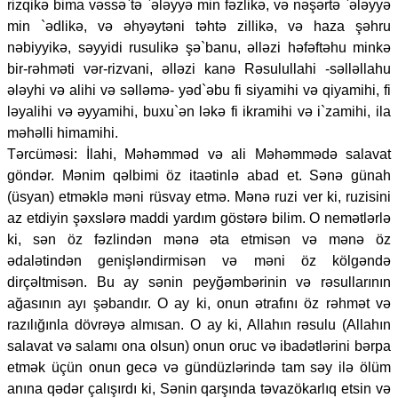
rizqikə bima vəssə`tə `ələyyə min fəzlikə, və nəşərtə `ələyyə
min `ədlikə, və əhyəytəni təhtə zillikə, və haza şəhru
nəbiyyikə, səyyidi rusulikə şə`banu, əlləzi həfəftəhu minkə
bir-rəhməti vər-rizvani, əlləzi kanə Rəsulullahi -səlləllahu
ələyhi və alihi və səlləmə- yəd`əbu fi siyamihi və qiyamihi, fi
ləyalihi və əyyamihi, buxu`ən ləkə fi ikramihi və i`zamihi, ila
məhəlli himamihi.
Tərcüməsi: İlahi, Məhəmməd və ali Məhəmmədə salavat
göndər. Mənim qəlbimi öz itaətinlə abad et. Sənə günah
(üsyan) etməklə məni rüsvay etmə. Mənə ruzi ver ki, ruzisini
az etdiyin şəxslərə maddi yardım göstərə bilim. O nemətlərlə
ki, sən öz fəzlindən mənə əta etmisən və mənə öz
ədalətindən genişləndirmisən və məni öz kölgəndə
dirçəltmisən. Bu ay sənin peyğəmbərinin və rəsullarının
ağasının ayı şəbandır. O ay ki, onun ətrafını öz rəhmət və
razılığınla dövrəyə almısan. O ay ki, Allahın rəsulu (Allahın
salavat və salamı ona olsun) onun oruc və ibadətlərini bərpa
etmək üçün onun gecə və gündüzlərində tam səy ilə ölüm
anına qədər çalışırdı ki, Sənin qarşında təvazökarlıq etsin və