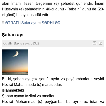
olan İmam Həsən Əsgərinin (ə) şəhadət günləridir. İmam
Hüseynin (ə) şəhadətinin 40-cı günü - "ərbəin" günü də (20-
ci günü) bu aya təsadüf edir.
ƏTRAFLISəfər ayı
ŞƏRHLƏR
Şəban ayı
Ətraflı
Baxış sayı: 51352
Bil ki, şəban ayı çox şərəfli aydır və peyğəmbərlərin seyidi
Həzrət Məhəmmədə (s) mənsubdur.
islammektebi
Şəban ayının fəziləti və əməlləri
Həzrət Məhəmməd (s) peyğəmbər bu ayı oruc tutar və