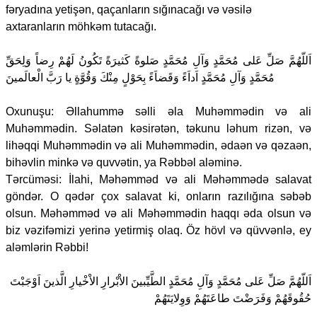
fəryadına yetişən, qaçanların sığınacağı və vəsilə
axtaranların möhkəm tutacağı.
اَللّهُمَّ صَلِّ عَلى مُحَمَّدٍ وَآلِ مُحَمَّدٍ صَلوةً كَثيرَةً تَكُونُ لَهُمْ رِضاً وَلِحَقِّ
مُحَمَّدٍ وَآلِ مُحَمَّدٍ اَداَءً وَقَضاَءً بِحَوْلٍ مِنْكَ وَقُوَّةٍ يا رَبَّ الْعالَمينَ
Oxunuşu: Əllahummə səlli əla Muhəmmədin və ali
Muhəmmədin. Səlatən kəsirətən, təkunu ləhum rizən, və
lihəqqi Muhəmmədin və ali Muhəmmədin, ədaən və qəzaən,
bihəvlin minkə və quvvətin, ya Rəbbəl aləminə.
Tərcüməsi: İlahi, Məhəmməd və ali Məhəmmədə salavat
göndər. O qədər çox salavat ki, onların razılığına səbəb
olsun. Məhəmməd və ali Məhəmmədin haqqı əda olsun və
biz vəzifəmizi yerinə yetirmiş olaq. Öz hövl və qüvvənlə, ey
aləmlərin Rəbbi!
اَللّهُمَّ صَلِّ عَلى مُحَمَّدٍ وَآلِ مُحَمَّدٍ الطَّيِّبينَ الاْبْرارِ الاْخْيارِ الَّذينَ اَوْجَبْتَ
حُقُوقَهُمْ وَفَرَضْتَ طاعَتَهُمْ وَوِلايَتَهُمْ