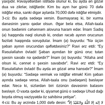
yaxşıdır. Rəvayətlərdən istifadə olunur ki, bu ayda ən gözəl
dua və zikrlər, istiğfardır. Kim bu ayın hər günü 70 dəfə
istiğfar etsə, sanki digər aylarda 70,000 dəfə istiğfar etmişdir.
3-cü: Bu ayda sədəqə versin. Baxmayaraq ki, bir xurma
dənəsinin yarısı qədər olsun. Əgər belə etsə, Allah-taala
onun bədənini cəhənnəm alovuna haram edər. İmam Sadiq
(ə) haqqında nəql olunub ki, ondan rəcəb ayının orucunun
fəziləti haqqında soruşdular. İmam (ə) buyurdu: “Nə üçün
şəban ayının orucundan qəflətdəsiniz?” Ravi ərz etdi: “Ey
Rəsuləllahın övladı! Şəban ayından bir günü oruc tutan
şəxsin savabı nə qədərdir?” İmam (ə) buyurdu: “Allaha and
olsun ki, cənnət o şəxsin savabıdır”. Ravi ərz etdi: “Ey
Rəsuləllahın övladı! Bu ayda ən gözəl əmə hansıdır?” İmam
(ə) buyurdu: “Sədəqə vermək və istiğfar etmək! Kim şəban
ayında sədəqə versə, Allah-taala onu (sədəqəni) bəsləyər
edər. Necə ki, sizlərdən biri özünün dəvəsinin balasını
bəsləyir. O vaxta qədər ki, qiyamət günü o sədəqə Uhud dağı
boyda olmuş vəziyyətdə öz sahibinə yetişər”.
4-cü: Bu ay ərzində 1,000 dəfə desin: “لا اِلهَ اِلا اللّهُ وَلانَعْبُدُ اِلاّ