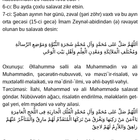
6-cı: Bu ayda çoxlu salavat zikr etsin.
7-ci: Şəban ayının hər günü, zəval (şəri zöhr) vaxtı və bu ayın
orta gecəsi (15-ci gecə) İmam Zeynəl-abidindən (ə) rəvayət
olunan bu salavatı desin:
اَللّهُمَّ صَلِّ عَلى مُحَمَّدٍ وَآلِ مُحَمَّدٍ شَجَرَةِ النُّبُوَّةِ وَمَوْضِعِ الرِّسالَةِ
وَمُخْتَلَفِ الْمَلاَئِكَةِ وَمَعْدِنِ الْعِلْمِ وَاَهْلِ بَيْتِ الْوَحْىِ
Oxunuşu: Əllahummə səlli əla Muhəmmədin və ali
Muhəmmədin, şəcərətin-nubuvvəti, və məvzi`ir-risaləti, və
muxtələfil-məlaikəti, və mə`dinil-`ilmi, və əhli-bəytil-vəhyi.
Tərcüməsi: İlahi, Məhəmməd və ali Məhəmmədə salavat
göndər. Nübüvvətin ağacı, risalətin endirilmə, mələklərin get-
gəl yeri, elm mədəni və vəhy ailəsi.
اَللّهُمَّ صَلِّ عَلى مُحَمَّدٍ وَآلِ مُحَمَّدٍ الْفُلْكِ الْجارِيَةِ فِى اللُّجَجِ الْغامِرَةِ
يَاءْمَنُ مَنْ رَكِبَها وَيَغْرَقُ مَنْ تَرَكَهَا الْمُتَقَدِّمُ لَهُمْ مارِقٌ وَالْمُتَاَخِّرُ عَنْهُمْ
زاهِقٌ وَاللاّزِمُ لَهُمْ لاحِقٌ