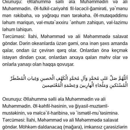
Oxunuşu: Əllahummə səlli əla Muhəmmədin və ali
Muhəmmədin. Əl-fulkil-cariyəhti fil-ləcəcil-ğamirəti, yə`mənu
mən rəkibəha, və yəğrəqu mən tərəkəha. Əl-mutəqəddimu
ləhum mariqun, vəl-mutə`əxxiru `ənhum zahiqun, vəl-lazimu
ləhum lahiqun.
Tərcüməsi: İlahi, Məhəmməd və ali Məhəmmədə salavat
göndər. Dərin okeanlarda üzən gəmi, ona inən şəxs amanda
qalar, ondan üz çevirən qərq olar. Onlardan önə keçmək
istəyən dindən çıxar, onlardan arxaya qalan məhv olar və
onlarla yanaşı olan haqqa qovuşar.
اَللّهُمَّ صَلِّ عَلى مُحَمَّدٍ وَآلِ مُحَمَّدٍ الْكَهْفِ الْحَصينِ وَغِياثِ الْمُضْطَرِّ
الْمُسْتَكينِ وَمَلْجَاءِ الْهارِبينَ وَعِصْمَةِ الْمُعْتَصِمينَ
Oxunuşu: Əllahummə səlli əla Muhəmmədin və ali
Muhəmmədin. Əl-kəhfil-həsinin, və ğiyasil-muztərril-
mustəkinin, və məlcə`il-haribinə, və `ismətil-mu`təsiminə.
Tərcüməsi: İlahi, Məhəmməd və ali Məhəmmədə salavat
göndər. Möhkəm daldanacaq (mağara), imkansız çarəsizlərin