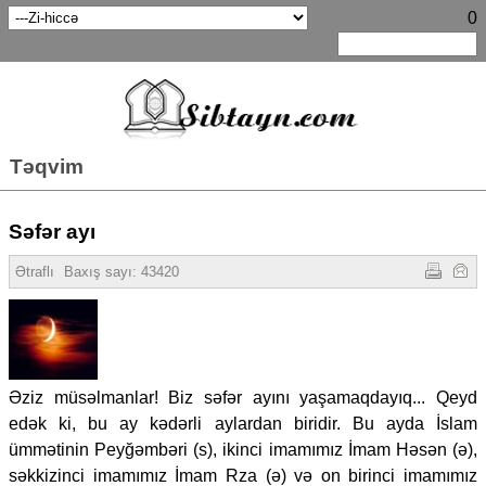
0
Təqvim
Səfər ayı
Ətraflı
Baxış sayı: 43420
Əziz müsəlmanlar! Biz səfər ayını yaşamaqdayıq... Qeyd
edək ki, bu ay kədərli aylardan biridir. Bu ayda İslam
ümmətinin Peyğəmbəri (s), ikinci imamımız İmam Həsən (ə),
səkkizinci imamımız İmam Rza (ə) və on birinci imamımız