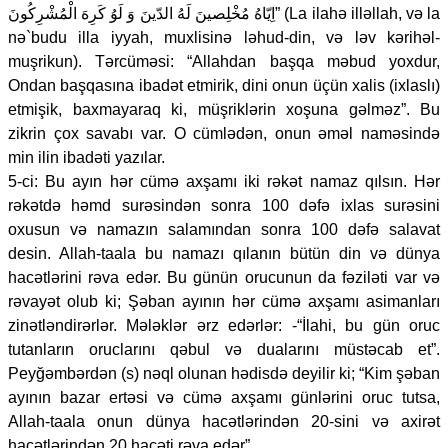
اِيّاهُ مُخْلِصينَ لَهُ الدّينَ وَ لَوُ كَرِهَ الْمُشْرِكُونَ” (La ilahə illəllah, və la
nə`budu illa iyyah, muxlisinə ləhud-din, və ləv kərihəl-
muşrikun). Tərcüməsi: “Allahdan başqa məbud yoxdur,
Ondan başqasına ibadət etmirik, dini onun üçün xalis (ixlaslı)
etmişik, baxmayaraq ki, müşriklərin xoşuna gəlməz”. Bu
zikrin çox savabı var. O cümlədən, onun əməl naməsində
min ilin ibadəti yazılar.
5-ci: Bu ayın hər cümə axşamı iki rəkət namaz qılsın. Hər
rəkətdə həmd surəsindən sonra 100 dəfə ixlas surəsini
oxusun və namazın salamından sonra 100 dəfə salavat
desin. Allah-taala bu namazı qılanın bütün din və dünya
hacətlərini rəva edər. Bu günün orucunun da fəziləti var və
rəvayət olub ki; Şəban ayının hər cümə axşamı asimanları
zinətləndirərlər. Mələklər ərz edərlər: -“İlahi, bu gün oruc
tutanların oruclarını qəbul və dualarını müstəcab et”.
Peyğəmbərdən (s) nəql olunan hədisdə deyilir ki; “Kim şəban
ayının bazar ertəsi və cümə axşamı günlərini oruc tutsa,
Allah-taala onun dünya hacətlərindən 20-sini və axirət
hacətlərindən 20 hacəti rəva edər”.