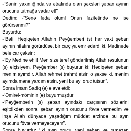
-“Sənin yaxınlığında və ətrafında olan şəxsləri şəban ayının
orucunu tutmağa vadar et!”
Dedim: -“Sənə fəda olum! Onun fəzilətində nə isə
görürsənmi?”
Buyurdu:
-“Bəli! Həqiqətən Allahın Peyğəmbəri (s) hər vaxt şəban
ayının hilalını görürdüsə, bir carçıya əmr edərdi ki, Mədinədə
belə car çəksin:
-“Ey Mədinə əhli! Mən sizə tərəf göndərilmiş Allah rəsulunun
(s) elçisiyəm. Peyğəmbər (s) buyurur ki; Həqiqətən şəban
mənim ayımdır. Allah rəhmət (rəhm) etsin o şəxsə ki, mənim
ayımda mənə yardım etsin, yəni bu ayı oruc tutsun”.
Sonra İmam Sadiq (ə) əlavə etdi:
-“Əmirəl-möminin (ə) buyurmuşdur:
-“Peyğəmbərin (s) şəban ayındakı carçısının sözlərini
eşitdikdən sonra, şəban ayının orucunu fövtə vermədim və
inşa Allah dünyada yaşadığım müddət ərzində bu ayın
orucunu fövtə verməyəcəyəm”.
Sonra buyurdu: “İki ayın orucu, yəni şəban və ramazan