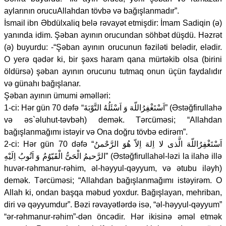
aylarının orucuAllahdan tövbə və bağışlanmadır”.
İsmail ibn Əbdülxaliq belə rəvayət etmişdir: İmam Sadiqin (ə)
yanında idim. Şəban ayının orucundan söhbət düşdü. Həzrət
(ə) buyurdu: -“Şəban ayının orucunun fəziləti belədir, elədir.
O yerə qədər ki, bir şəxs haram qana mürtəkib olsa (birini
öldürsə) şəban ayının orucunu tutmaq onun üçün faydalıdır
və günahı bağışlanar.
Şəban ayının ümumi əməlləri:
1-ci: Hər gün 70 dəfə “اَسْتَغْفِرُاللّهَ وَ اَسْئَلُهُ التَّوْبَةَ” (Əstəğfirullahə
və əs`əluhut-təvbəh) demək. Tərcüməsi; “Allahdan
bağışlanmağımı istəyir və Ona doğru tövbə edirəm”.
2-ci: Hər gün 70 dəfə “اَسْتَغْفِرُاللّهَ الَّذى لا اِلهَ اِلاّ هُوَ الرَّحْمنُ
الرَّحيمُ الْحَىُّ الْقَيّوُمُ وَ اَتُوبُ اِلَيْهِ” (Əstəğfirullahəl-ləzi la ilahə illə
huvər-rəhmanur-rəhim, əl-həyyul-qəyyum, və ətubu iləyh)
demək. Tərcüməsi; “Allahdan bağışlanmağımı istəyirəm. O
Allah ki, ondan başqa məbud yoxdur. Bağışlayan, mehriban,
diri və qəyyumdur”. Bəzi rəvayətlərdə isə, “əl-həyyul-qəyyum”
“ər-rəhmanur-rəhim”-dən öncədir. Hər ikisinə əməl etmək