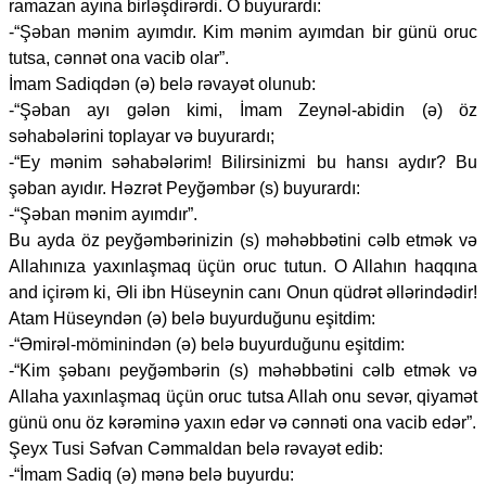
ramazan ayına birləşdirərdi. O buyurardı:
-“Şəban mənim ayımdır. Kim mənim ayımdan bir günü oruc
tutsa, cənnət ona vacib olar”.
İmam Sadiqdən (ə) belə rəvayət olunub:
-“Şəban ayı gələn kimi, İmam Zeynəl-abidin (ə) öz
səhabələrini toplayar və buyurardı;
-“Ey mənim səhabələrim! Bilirsinizmi bu hansı aydır? Bu
şəban ayıdır. Həzrət Peyğəmbər (s) buyurardı:
-“Şəban mənim ayımdır”.
Bu ayda öz peyğəmbərinizin (s) məhəbbətini cəlb etmək və
Allahınıza yaxınlaşmaq üçün oruc tutun. O Allahın haqqına
and içirəm ki, Əli ibn Hüseynin canı Onun qüdrət əllərindədir!
Atam Hüseyndən (ə) belə buyurduğunu eşitdim:
-“Əmirəl-möminindən (ə) belə buyurduğunu eşitdim:
-“Kim şəbanı peyğəmbərin (s) məhəbbətini cəlb etmək və
Allaha yaxınlaşmaq üçün oruc tutsa Allah onu sevər, qiyamət
günü onu öz kərəminə yaxın edər və cənnəti ona vacib edər”.
Şeyx Tusi Səfvan Cəmmaldan belə rəvayət edib:
-“İmam Sadiq (ə) mənə belə buyurdu: