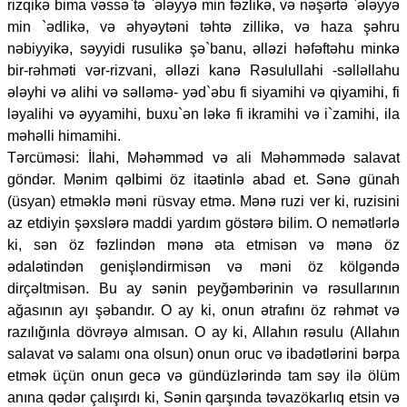
rizqikə bima vəssə`tə `ələyyə min fəzlikə, və nəşərtə `ələyyə
min `ədlikə, və əhyəytəni təhtə zillikə, və haza şəhru
nəbiyyikə, səyyidi rusulikə şə`banu, əlləzi həfəftəhu minkə
bir-rəhməti vər-rizvani, əlləzi kanə Rəsulullahi -səlləllahu
ələyhi və alihi və səlləmə- yəd`əbu fi siyamihi və qiyamihi, fi
ləyalihi və əyyamihi, buxu`ən ləkə fi ikramihi və i`zamihi, ila
məhəlli himamihi.
Tərcüməsi: İlahi, Məhəmməd və ali Məhəmmədə salavat
göndər. Mənim qəlbimi öz itaətinlə abad et. Sənə günah
(üsyan) etməklə məni rüsvay etmə. Mənə ruzi ver ki, ruzisini
az etdiyin şəxslərə maddi yardım göstərə bilim. O nemətlərlə
ki, sən öz fəzlindən mənə əta etmisən və mənə öz
ədalətindən genişləndirmisən və məni öz kölgəndə
dirçəltmisən. Bu ay sənin peyğəmbərinin və rəsullarının
ağasının ayı şəbandır. O ay ki, onun ətrafını öz rəhmət və
razılığınla dövrəyə almısan. O ay ki, Allahın rəsulu (Allahın
salavat və salamı ona olsun) onun oruc və ibadətlərini bərpa
etmək üçün onun gecə və gündüzlərində tam səy ilə ölüm
anına qədər çalışırdı ki, Sənin qarşında təvazökarlıq etsin və