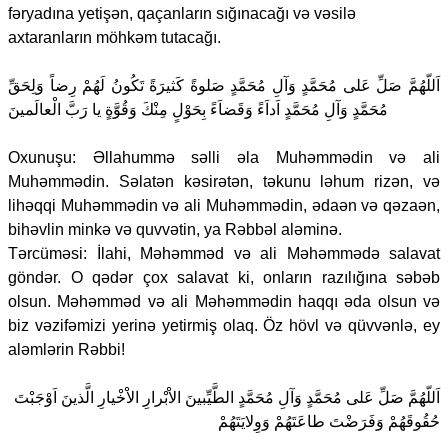
fəryadına yetişən, qaçanların sığınacağı və vəsilə
axtaranların möhkəm tutacağı.
اَللّهُمَّ صَلِّ عَلى مُحَمَّدٍ وَآلِ مُحَمَّدٍ صَلوةً كَثيرَةً تَكُونُ لَهُمْ رِضاً وَلِحَقِّ
مُحَمَّدٍ وَآلِ مُحَمَّدٍ اَداَءً وَقَضاَءً بِحَوْلٍ مِنْكَ وَقُوَّةٍ يا رَبَّ الْعالَمينَ
Oxunuşu: Əllahummə səlli əla Muhəmmədin və ali
Muhəmmədin. Səlatən kəsirətən, təkunu ləhum rizən, və
lihəqqi Muhəmmədin və ali Muhəmmədin, ədaən və qəzaən,
bihəvlin minkə və quvvətin, ya Rəbbəl aləminə.
Tərcüməsi: İlahi, Məhəmməd və ali Məhəmmədə salavat
göndər. O qədər çox salavat ki, onların razılığına səbəb
olsun. Məhəmməd və ali Məhəmmədin haqqı əda olsun və
biz vəzifəmizi yerinə yetirmiş olaq. Öz hövl və qüvvənlə, ey
aləmlərin Rəbbi!
اَللّهُمَّ صَلِّ عَلى مُحَمَّدٍ وَآلِ مُحَمَّدٍ الطَّيِّبينَ الاْبْرارِ الاْخْيارِ الَّذينَ اَوْجَبْتَ
حُقُوقَهُمْ وَفَرَضْتَ طاعَتَهُمْ وَوِلايَتَهُمْ