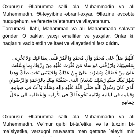
Oxunuşu: Əllahummə səlli əla Muhəmmədin və ali
Muhəmmədin. Ət-təyyibinəl-əbraril-əxyar. Əlləzinə əvcəbtə
huquqəhum, və fərəztə ta`ətəhum və vilayətəhum.
Tərcüməsi: İlahi, Məhəmməd və ali Məhəmmədə salavat
göndər. O paklar, yaxşı əməllilər və yaxşılar. Onlar ki,
haqlarını vacib etdin və itaət və vilayətlərini fərz qıldın.
اَللّهُمَّ صَلِّ عَلى مُحَمَّدٍ وَآلِ مُحَمَّدٍ وَاعْمُرْ قَلْبى بِطاعَتِكَ وَلا تُخْزِنى
بِمَعْصِيَتِكَ وَارْزُقْنى مُواساةَ مَنْ قَتَّرْتَ عَلَيْهِ مِنْ رِزْقِكَ بِما وَسَّعْتَ
عَلَىَّ مِنْ فَضْلِكَ وَنَشَرْتَ عَلَىَّ مِنْ عَدْلِكَ وَاَحْيَيْتَنى تَحْتَ ظِلِّكَ وَهذا
شَهْرُ نَبِيِّكَ سَيِّدِ رُسُلِكَ شَعْبانُ الَّذى حَفَفْتَهُ مِنْكَ بِالرَّحْمَةِ وَالرِّضْوانِ
الَّذى كانَ رَسُولُ اللّهِ صَلَّى اللّهُ عَلَيْهِ وَالِه وَسَلَّمَ يَدْاَبُ فى صِيامِهِ
وَقِيامِهِ فى لَياليهِ وَاَيّامِهِ بُخُوعاً لَكَ فى اِكْرامِهِ وَاِعْظامِهِ اِلى مَحَلِّ
حِمامِهِ
Oxunuşu: Əllahummə səlli əla Muhəmmədin və ali
Muhəmmədin. Və`mur qəlbi bi-ta`ətikə, və la tuxzini bi-
mə`siyətikə, vərzuqni muvasatə mən qəttərtə `ələyhi min