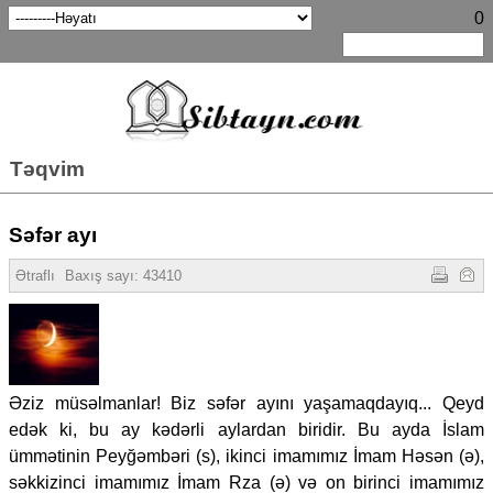
0
Təqvim
Səfər ayı
Ətraflı
Baxış sayı: 43410
Əziz müsəlmanlar! Biz səfər ayını yaşamaqdayıq... Qeyd
edək ki, bu ay kədərli aylardan biridir. Bu ayda İslam
ümmətinin Peyğəmbəri (s), ikinci imamımız İmam Həsən (ə),
səkkizinci imamımız İmam Rza (ə) və on birinci imamımız