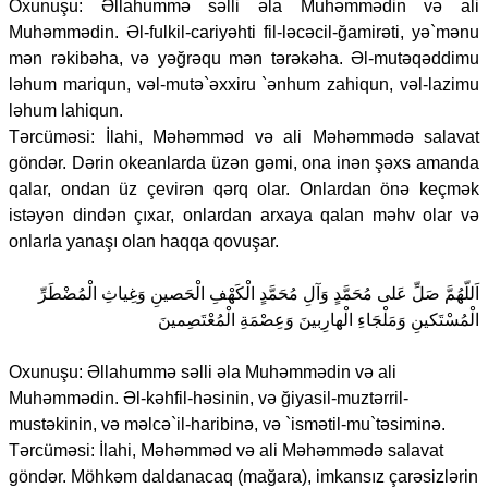
Oxunuşu: Əllahummə səlli əla Muhəmmədin və ali
Muhəmmədin. Əl-fulkil-cariyəhti fil-ləcəcil-ğamirəti, yə`mənu
mən rəkibəha, və yəğrəqu mən tərəkəha. Əl-mutəqəddimu
ləhum mariqun, vəl-mutə`əxxiru `ənhum zahiqun, vəl-lazimu
ləhum lahiqun.
Tərcüməsi: İlahi, Məhəmməd və ali Məhəmmədə salavat
göndər. Dərin okeanlarda üzən gəmi, ona inən şəxs amanda
qalar, ondan üz çevirən qərq olar. Onlardan önə keçmək
istəyən dindən çıxar, onlardan arxaya qalan məhv olar və
onlarla yanaşı olan haqqa qovuşar.
اَللّهُمَّ صَلِّ عَلى مُحَمَّدٍ وَآلِ مُحَمَّدٍ الْكَهْفِ الْحَصينِ وَغِياثِ الْمُضْطَرِّ
الْمُسْتَكينِ وَمَلْجَاءِ الْهارِبينَ وَعِصْمَةِ الْمُعْتَصِمينَ
Oxunuşu: Əllahummə səlli əla Muhəmmədin və ali
Muhəmmədin. Əl-kəhfil-həsinin, və ğiyasil-muztərril-
mustəkinin, və məlcə`il-haribinə, və `ismətil-mu`təsiminə.
Tərcüməsi: İlahi, Məhəmməd və ali Məhəmmədə salavat
göndər. Möhkəm daldanacaq (mağara), imkansız çarəsizlərin