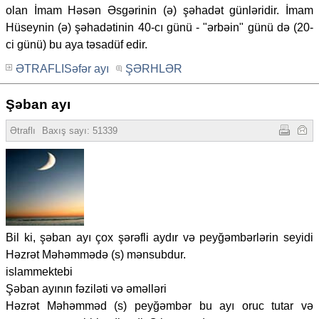
olan İmam Həsən Əsgərinin (ə) şəhadət günləridir. İmam
Hüseynin (ə) şəhadətinin 40-cı günü - "ərbəin" günü də (20-
ci günü) bu aya təsadüf edir.
ƏTRAFLISəfər ayı
ŞƏRHLƏR
Şəban ayı
Ətraflı
Baxış sayı: 51339
Bil ki, şəban ayı çox şərəfli aydır və peyğəmbərlərin seyidi
Həzrət Məhəmmədə (s) mənsubdur.
islammektebi
Şəban ayının fəziləti və əməlləri
Həzrət Məhəmməd (s) peyğəmbər bu ayı oruc tutar və