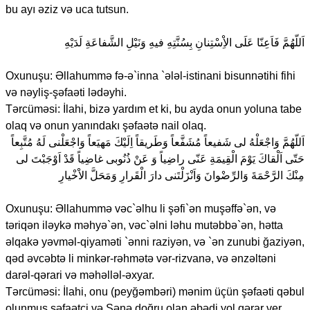
bu ayı əziz və uca tutsun.
اَللّهُمَّ فَاَعِنّا عَلَى الاِْسْتِنانِ بِسُنَّتِهِ فيهِ وَنَيْلِ الشَّفاعَةِ لَدَيْهِ
Oxunuşu: Əllahummə fə-ə`inna `ələl-istinani bisunnətihi fihi
və nəyliş-şəfaəti lədəyhi.
Tərcüməsi: İlahi, bizə yardım et ki, bu ayda onun yoluna tabe
olaq və onun yanındakı şəfaətə nail olaq.
اَللّهُمَّ وَاجْعَلْهُ لى شَفيعاً مُشَفَّعاً وَطَريقاً اِلَيْكَ مَهيَعاً وَاجْعَلْنى لَهُ مُتَّبِعاً
حَتّى اَلْقاكَ يَوْمَ الْقِيمَةِ عَنّى راضِياً وَ عَنْ ذُنُوبى غاضِياً قَدْ اَوْجَبْتَ لى
مِنْكَ الرَّحْمَةَ وَالرِّضْوانَ وَاَنْزَلْتَنى دارَ الْقَرارِ وَمَحَلَّ الاْخْيارِ
Oxunuşu: Əllahummə vəc`əlhu li şəfi`ən muşəffə`ən, və
təriqən iləykə məhyə`ən, vəc`əlni ləhu mutəbbə`ən, hətta
əlqakə yəvməl-qiyaməti `ənni raziyən, və `ən zunubi ğaziyən,
qəd əvcəbtə li minkər-rəhmətə vər-rizvanə, və ənzəltəni
darəl-qərari və məhəlləl-əxyar.
Tərcüməsi: İlahi, onu (peyğəmbəri) mənim üçün şəfaəti qəbul
olunmuş şəfaətçi və Sənə doğru olan əbədi yol qərar ver.