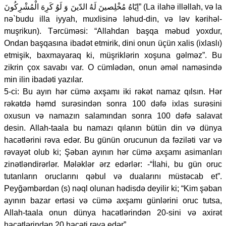
اِيّاهُ مُخْلِصينَ لَهُ الدّينَ وَ لَوُ كَرِهَ الْمُشْرِكُونَ” (La ilahə illəllah, və la
nə`budu illa iyyah, muxlisinə ləhud-din, və ləv kərihəl-
muşrikun). Tərcüməsi: “Allahdan başqa məbud yoxdur,
Ondan başqasına ibadət etmirik, dini onun üçün xalis (ixlaslı)
etmişik, baxmayaraq ki, müşriklərin xoşuna gəlməz”. Bu
zikrin çox savabı var. O cümlədən, onun əməl naməsində
min ilin ibadəti yazılar.
5-ci: Bu ayın hər cümə axşamı iki rəkət namaz qılsın. Hər
rəkətdə həmd surəsindən sonra 100 dəfə ixlas surəsini
oxusun və namazın salamından sonra 100 dəfə salavat
desin. Allah-taala bu namazı qılanın bütün din və dünya
hacətlərini rəva edər. Bu günün orucunun da fəziləti var və
rəvayət olub ki; Şəban ayının hər cümə axşamı asimanları
zinətləndirərlər. Mələklər ərz edərlər: -“İlahi, bu gün oruc
tutanların oruclarını qəbul və dualarını müstəcab et”.
Peyğəmbərdən (s) nəql olunan hədisdə deyilir ki; “Kim şəban
ayının bazar ertəsi və cümə axşamı günlərini oruc tutsa,
Allah-taala onun dünya hacətlərindən 20-sini və axirət
hacətlərindən 20 hacəti rəva edər”.