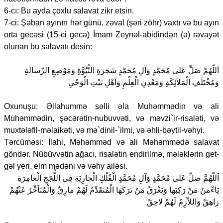
6-cı: Bu ayda çoxlu salavat zikr etsin.
7-ci: Şəban ayının hər günü, zəval (şəri zöhr) vaxtı və bu ayın
orta gecəsi (15-ci gecə) İmam Zeynəl-abidindən (ə) rəvayət
olunan bu salavatı desin:
اَللّهُمَّ صَلِّ عَلى مُحَمَّدٍ وَآلِ مُحَمَّدٍ شَجَرَةِ النُّبُوَّةِ وَمَوْضِعِ الرِّسالَةِ
وَمُخْتَلَفِ الْمَلاَئِكَةِ وَمَعْدِنِ الْعِلْمِ وَاَهْلِ بَيْتِ الْوَحْىِ
Oxunuşu: Əllahummə səlli əla Muhəmmədin və ali
Muhəmmədin, şəcərətin-nubuvvəti, və məvzi`ir-risaləti, və
muxtələfil-məlaikəti, və mə`dinil-`ilmi, və əhli-bəytil-vəhyi.
Tərcüməsi: İlahi, Məhəmməd və ali Məhəmmədə salavat
göndər. Nübüvvətin ağacı, risalətin endirilmə, mələklərin get-
gəl yeri, elm mədəni və vəhy ailəsi.
اَللّهُمَّ صَلِّ عَلى مُحَمَّدٍ وَآلِ مُحَمَّدٍ الْفُلْكِ الْجارِيَةِ فِى اللُّجَجِ الْغامِرَةِ
يَاءْمَنُ مَنْ رَكِبَها وَيَغْرَقُ مَنْ تَرَكَهَا الْمُتَقَدِّمُ لَهُمْ مارِقٌ وَالْمُتَاَخِّرُ عَنْهُمْ
زاهِقٌ وَاللاّزِمُ لَهُمْ لاحِقٌ