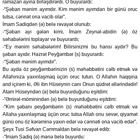
ramazan ayına birləşdirərdi. O buyurardı:
-“Şəban mənim ayımdır. Kim mənim ayımdan bir günü oruc
tutsa, cənnət ona vacib olar”.
İmam Sadiqdən (ə) belə rəvayət olunub:
-“Şəban ayı gələn kimi, İmam Zeynəl-abidin (ə) öz
səhabələrini toplayar və buyurardı;
-“Ey mənim səhabələrim! Bilirsinizmi bu hansı aydır? Bu
şəban ayıdır. Həzrət Peyğəmbər (s) buyurardı:
-“Şəban mənim ayımdır”.
Bu ayda öz peyğəmbərinizin (s) məhəbbətini cəlb etmək və
Allahınıza yaxınlaşmaq üçün oruc tutun. O Allahın haqqına
and içirəm ki, Əli ibn Hüseynin canı Onun qüdrət əllərindədir!
Atam Hüseyndən (ə) belə buyurduğunu eşitdim:
-“Əmirəl-möminindən (ə) belə buyurduğunu eşitdim:
-“Kim şəbanı peyğəmbərin (s) məhəbbətini cəlb etmək və
Allaha yaxınlaşmaq üçün oruc tutsa Allah onu sevər, qiyamət
günü onu öz kərəminə yaxın edər və cənnəti ona vacib edər”.
Şeyx Tusi Səfvan Cəmmaldan belə rəvayət edib:
-“İmam Sadiq (ə) mənə belə buyurdu: