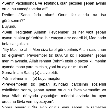
-“Sənin yaxınlığında və ətrafında olan şəxsləri şəban ayının
orucunu tutmağa vadar et!”
Dedim: -“Sənə fəda olum! Onun fəzilətində nə isə
görürsənmi?”
Buyurdu:
-“Bəli! Həqiqətən Allahın Peyğəmbəri (s) hər vaxt şəban
ayının hilalını görürdüsə, bir carçıya əmr edərdi ki, Mədinədə
belə car çəksin:
-“Ey Mədinə əhli! Mən sizə tərəf göndərilmiş Allah rəsulunun
(s) elçisiyəm. Peyğəmbər (s) buyurur ki; Həqiqətən şəban
mənim ayımdır. Allah rəhmət (rəhm) etsin o şəxsə ki, mənim
ayımda mənə yardım etsin, yəni bu ayı oruc tutsun”.
Sonra İmam Sadiq (ə) əlavə etdi:
-“Əmirəl-möminin (ə) buyurmuşdur:
-“Peyğəmbərin (s) şəban ayındakı carçısının sözlərini
eşitdikdən sonra, şəban ayının orucunu fövtə vermədim və
inşa Allah dünyada yaşadığım müddət ərzində bu ayın
orucunu fövtə verməyəcəyəm”.
Sonra buyurdu: “İki ayın orucu, yəni şəban və ramazan