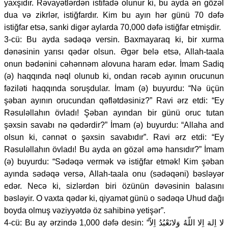
yaxşıdır. Rəvayətlərdən istifadə olunur ki, bu ayda ən gözəl
dua və zikrlər, istiğfardır. Kim bu ayın hər günü 70 dəfə
istiğfar etsə, sanki digər aylarda 70,000 dəfə istiğfar etmişdir.
3-cü: Bu ayda sədəqə versin. Baxmayaraq ki, bir xurma
dənəsinin yarısı qədər olsun. Əgər belə etsə, Allah-taala
onun bədənini cəhənnəm alovuna haram edər. İmam Sadiq
(ə) haqqında nəql olunub ki, ondan rəcəb ayının orucunun
fəziləti haqqında soruşdular. İmam (ə) buyurdu: “Nə üçün
şəban ayının orucundan qəflətdəsiniz?” Ravi ərz etdi: “Ey
Rəsuləllahın övladı! Şəban ayından bir günü oruc tutan
şəxsin savabı nə qədərdir?” İmam (ə) buyurdu: “Allaha and
olsun ki, cənnət o şəxsin savabıdır”. Ravi ərz etdi: “Ey
Rəsuləllahın övladı! Bu ayda ən gözəl əmə hansıdır?” İmam
(ə) buyurdu: “Sədəqə vermək və istiğfar etmək! Kim şəban
ayında sədəqə versə, Allah-taala onu (sədəqəni) bəsləyər
edər. Necə ki, sizlərdən biri özünün dəvəsinin balasını
bəsləyir. O vaxta qədər ki, qiyamət günü o sədəqə Uhud dağı
boyda olmuş vəziyyətdə öz sahibinə yetişər”.
4-cü: Bu ay ərzində 1,000 dəfə desin: “لا اِلهَ اِلا اللّهُ وَلانَعْبُدُ اِلاّ