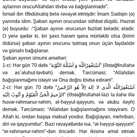
aylarının orucuAllahdan tövbə və bağışlanmadır”.
İsmail ibn Əbdülxaliq belə rəvayət etmişdir: İmam Sadiqin (ə)
yanında idim. Şəban ayının orucundan söhbət düşdü. Həzrət
(ə) buyurdu: -“Şəban ayının orucunun fəziləti belədir, elədir.
O yerə qədər ki, bir şəxs haram qana mürtəkib olsa (birini
öldürsə) şəban ayının orucunu tutmaq onun üçün faydalıdır
və günahı bağışlanar.
Şəban ayının ümumi əməlləri:
1-ci: Hər gün 70 dəfə “اَسْتَغْفِرُاللّهَ وَ اَسْئَلُهُ التَّوْبَةَ” (Əstəğfirullahə
və əs`əluhut-təvbəh) demək. Tərcüməsi; “Allahdan
bağışlanmağımı istəyir və Ona doğru tövbə edirəm”.
2-ci: Hər gün 70 dəfə “اَسْتَغْفِرُاللّهَ الَّذى لا اِلهَ اِلاّ هُوَ الرَّحْمنُ
الرَّحيمُ الْحَىُّ الْقَيّوُمُ وَ اَتُوبُ اِلَيْهِ” (Əstəğfirullahəl-ləzi la ilahə illə
huvər-rəhmanur-rəhim, əl-həyyul-qəyyum, və ətubu iləyh)
demək. Tərcüməsi; “Allahdan bağışlanmağımı istəyirəm. O
Allah ki, ondan başqa məbud yoxdur. Bağışlayan, mehriban,
diri və qəyyumdur”. Bəzi rəvayətlərdə isə, “əl-həyyul-qəyyum”
“ər-rəhmanur-rəhim”-dən öncədir. Hər ikisinə əməl etmək