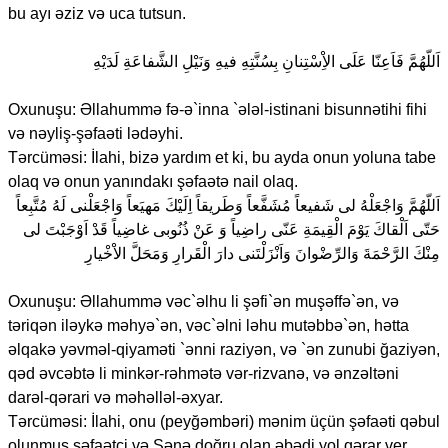
bu ayı əziz və uca tutsun.
اَللّهُمَّ فَاَعِنّا عَلَى الاِْسْتِنانِ بِسُنَّتِهِ فيهِ وَنَيْلِ الشَّفاعَةِ لَدَيْهِ
Oxunuşu: Əllahummə fə-ə`inna `ələl-istinani bisunnətihi fihi
və nəyliş-şəfaəti lədəyhi.
Tərcüməsi: İlahi, bizə yardım et ki, bu ayda onun yoluna tabe
olaq və onun yanındakı şəfaətə nail olaq.
اَللّهُمَّ وَاجْعَلْهُ لى شَفيعاً مُشَفَّعاً وَطَريقاً اِلَيْكَ مَهيَعاً وَاجْعَلْنى لَهُ مُتَّبِعاً
حَتّى اَلْقاكَ يَوْمَ الْقِيمَةِ عَنّى راضِياً وَ عَنْ ذُنُوبى غاضِياً قَدْ اَوْجَبْتَ لى
مِنْكَ الرَّحْمَةَ وَالرِّضْوانَ وَاَنْزَلْتَنى دارَ الْقَرارِ وَمَحَلَّ الاْخْيارِ
Oxunuşu: Əllahummə vəc`əlhu li şəfi`ən muşəffə`ən, və
təriqən iləykə məhyə`ən, vəc`əlni ləhu mutəbbə`ən, hətta
əlqakə yəvməl-qiyaməti `ənni raziyən, və `ən zunubi ğaziyən,
qəd əvcəbtə li minkər-rəhmətə vər-rizvanə, və ənzəltəni
darəl-qərari və məhəlləl-əxyar.
Tərcüməsi: İlahi, onu (peyğəmbəri) mənim üçün şəfaəti qəbul
olunmuş şəfaətçi və Sənə doğru olan əbədi yol qərar ver.