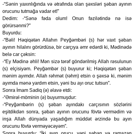
-“Sənin yaxınlığında və ətrafında olan şəxsləri şəban ayının
orucunu tutmağa vadar et!”
Dedim: -“Sənə fəda olum! Onun fəzilətində nə isə
görürsənmi?”
Buyurdu:
-“Bəli! Həqiqətən Allahın Peyğəmbəri (s) hər vaxt şəban
ayının hilalını görürdüsə, bir carçıya əmr edərdi ki, Mədinədə
belə car çəksin:
-“Ey Mədinə əhli! Mən sizə tərəf göndərilmiş Allah rəsulunun
(s) elçisiyəm. Peyğəmbər (s) buyurur ki; Həqiqətən şəban
mənim ayımdır. Allah rəhmət (rəhm) etsin o şəxsə ki, mənim
ayımda mənə yardım etsin, yəni bu ayı oruc tutsun”.
Sonra İmam Sadiq (ə) əlavə etdi:
-“Əmirəl-möminin (ə) buyurmuşdur:
-“Peyğəmbərin (s) şəban ayındakı carçısının sözlərini
eşitdikdən sonra, şəban ayının orucunu fövtə vermədim və
inşa Allah dünyada yaşadığım müddət ərzində bu ayın
orucunu fövtə verməyəcəyəm”.
Sonra buyurdu: “İki ayın orucu, yəni şəban və ramazan