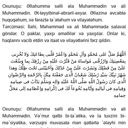
Oxunuşu: Əllahummə səlli əla Muhəmmədin və ali
Muhəmmədin. Ət-təyyibinəl-əbraril-əxyar. Əlləzinə əvcəbtə
huquqəhum, və fərəztə ta`ətəhum və vilayətəhum.
Tərcüməsi: İlahi, Məhəmməd və ali Məhəmmədə salavat
göndər. O paklar, yaxşı əməllilər və yaxşılar. Onlar ki,
haqlarını vacib etdin və itaət və vilayətlərini fərz qıldın.
اَللّهُمَّ صَلِّ عَلى مُحَمَّدٍ وَآلِ مُحَمَّدٍ وَاعْمُرْ قَلْبى بِطاعَتِكَ وَلا تُخْزِنى
بِمَعْصِيَتِكَ وَارْزُقْنى مُواساةَ مَنْ قَتَّرْتَ عَلَيْهِ مِنْ رِزْقِكَ بِما وَسَّعْتَ
عَلَىَّ مِنْ فَضْلِكَ وَنَشَرْتَ عَلَىَّ مِنْ عَدْلِكَ وَاَحْيَيْتَنى تَحْتَ ظِلِّكَ وَهذا
شَهْرُ نَبِيِّكَ سَيِّدِ رُسُلِكَ شَعْبانُ الَّذى حَفَفْتَهُ مِنْكَ بِالرَّحْمَةِ وَالرِّضْوانِ
الَّذى كانَ رَسُولُ اللّهِ صَلَّى اللّهُ عَلَيْهِ وَالِه وَسَلَّمَ يَدْاَبُ فى صِيامِهِ
وَقِيامِهِ فى لَياليهِ وَاَيّامِهِ بُخُوعاً لَكَ فى اِكْرامِهِ وَاِعْظامِهِ اِلى مَحَلِّ
حِمامِهِ
Oxunuşu: Əllahummə səlli əla Muhəmmədin və ali
Muhəmmədin. Və`mur qəlbi bi-ta`ətikə, və la tuxzini bi-
mə`siyətikə, vərzuqni muvasatə mən qəttərtə `ələyhi min