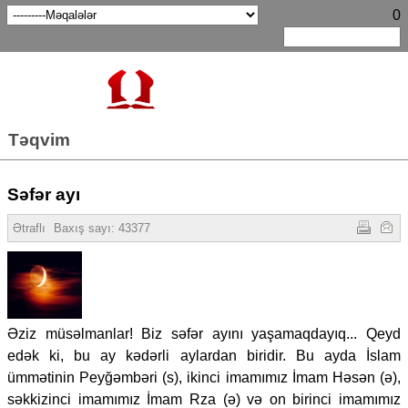
0
Təqvim
Səfər ayı
Ətraflı
Baxış sayı: 43377
Əziz müsəlmanlar! Biz səfər ayını yaşamaqdayıq... Qeyd
edək ki, bu ay kədərli aylardan biridir. Bu ayda İslam
ümmətinin Peyğəmbəri (s), ikinci imamımız İmam Həsən (ə),
səkkizinci imamımız İmam Rza (ə) və on birinci imamımız