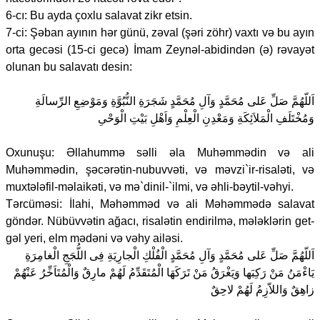
6-cı: Bu ayda çoxlu salavat zikr etsin.
7-ci: Şəban ayının hər günü, zəval (şəri zöhr) vaxtı və bu ayın
orta gecəsi (15-ci gecə) İmam Zeynəl-abidindən (ə) rəvayət
olunan bu salavatı desin:
اَللّهُمَّ صَلِّ عَلى مُحَمَّدٍ وَآلِ مُحَمَّدٍ شَجَرَةِ النُّبُوَّةِ وَمَوْضِعِ الرِّسالَةِ
وَمُخْتَلَفِ الْمَلاَئِكَةِ وَمَعْدِنِ الْعِلْمِ وَاَهْلِ بَيْتِ الْوَحْىِ
Oxunuşu: Əllahummə səlli əla Muhəmmədin və ali
Muhəmmədin, şəcərətin-nubuvvəti, və məvzi`ir-risaləti, və
muxtələfil-məlaikəti, və mə`dinil-`ilmi, və əhli-bəytil-vəhyi.
Tərcüməsi: İlahi, Məhəmməd və ali Məhəmmədə salavat
göndər. Nübüvvətin ağacı, risalətin endirilmə, mələklərin get-
gəl yeri, elm mədəni və vəhy ailəsi.
اَللّهُمَّ صَلِّ عَلى مُحَمَّدٍ وَآلِ مُحَمَّدٍ الْفُلْكِ الْجارِيَةِ فِى اللُّجَجِ الْغامِرَةِ
يَاءْمَنُ مَنْ رَكِبَها وَيَغْرَقُ مَنْ تَرَكَهَا الْمُتَقَدِّمُ لَهُمْ مارِقٌ وَالْمُتَاَخِّرُ عَنْهُمْ
زاهِقٌ وَاللاّزِمُ لَهُمْ لاحِقٌ