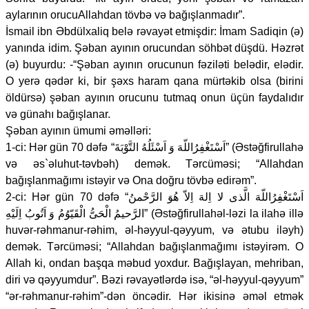
aylarının orucuAllahdan tövbə və bağışlanmadır”.
İsmail ibn Əbdülxaliq belə rəvayət etmişdir: İmam Sadiqin (ə)
yanında idim. Şəban ayının orucundan söhbət düşdü. Həzrət
(ə) buyurdu: -“Şəban ayının orucunun fəziləti belədir, elədir.
O yerə qədər ki, bir şəxs haram qana mürtəkib olsa (birini
öldürsə) şəban ayının orucunu tutmaq onun üçün faydalıdır
və günahı bağışlanar.
Şəban ayının ümumi əməlləri:
1-ci: Hər gün 70 dəfə “اَسْتَغْفِرُاللّهَ وَ اَسْئَلُهُ التَّوْبَةَ” (Əstəğfirullahə
və əs`əluhut-təvbəh) demək. Tərcüməsi; “Allahdan
bağışlanmağımı istəyir və Ona doğru tövbə edirəm”.
2-ci: Hər gün 70 dəfə “اَسْتَغْفِرُاللّهَ الَّذى لا اِلهَ اِلاّ هُوَ الرَّحْمنُ
الرَّحيمُ الْحَىُّ الْقَيّوُمُ وَ اَتُوبُ اِلَيْهِ” (Əstəğfirullahəl-ləzi la ilahə illə
huvər-rəhmanur-rəhim, əl-həyyul-qəyyum, və ətubu iləyh)
demək. Tərcüməsi; “Allahdan bağışlanmağımı istəyirəm. O
Allah ki, ondan başqa məbud yoxdur. Bağışlayan, mehriban,
diri və qəyyumdur”. Bəzi rəvayətlərdə isə, “əl-həyyul-qəyyum”
“ər-rəhmanur-rəhim”-dən öncədir. Hər ikisinə əməl etmək