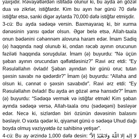
yaxşıdır. Rəvayətlərdən istifadə olunur ki, bu ayda ən gözəl
dua və zikrlər, istiğfardır. Kim bu ayın hər günü 70 dəfə
istiğfar etsə, sanki digər aylarda 70,000 dəfə istiğfar etmişdir.
3-cü: Bu ayda sədəqə versin. Baxmayaraq ki, bir xurma
dənəsinin yarısı qədər olsun. Əgər belə etsə, Allah-taala
onun bədənini cəhənnəm alovuna haram edər. İmam Sadiq
(ə) haqqında nəql olunub ki, ondan rəcəb ayının orucunun
fəziləti haqqında soruşdular. İmam (ə) buyurdu: “Nə üçün
şəban ayının orucundan qəflətdəsiniz?” Ravi ərz etdi: “Ey
Rəsuləllahın övladı! Şəban ayından bir günü oruc tutan
şəxsin savabı nə qədərdir?” İmam (ə) buyurdu: “Allaha and
olsun ki, cənnət o şəxsin savabıdır”. Ravi ərz etdi: “Ey
Rəsuləllahın övladı! Bu ayda ən gözəl əmə hansıdır?” İmam
(ə) buyurdu: “Sədəqə vermək və istiğfar etmək! Kim şəban
ayında sədəqə versə, Allah-taala onu (sədəqəni) bəsləyər
edər. Necə ki, sizlərdən biri özünün dəvəsinin balasını
bəsləyir. O vaxta qədər ki, qiyamət günü o sədəqə Uhud dağı
boyda olmuş vəziyyətdə öz sahibinə yetişər”.
4-cü: Bu ay ərzində 1,000 dəfə desin: “لا اِلهَ اِلا اللّهُ وَلانَعْبُدُ اِلاّ