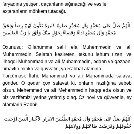
fəryadına yetişən, qaçanların sığınacağı və vəsilə
axtaranların möhkəm tutacağı.
اَللّهُمَّ صَلِّ عَلى مُحَمَّدٍ وَآلِ مُحَمَّدٍ صَلوةً كَثيرَةً تَكُونُ لَهُمْ رِضاً وَلِحَقِّ
مُحَمَّدٍ وَآلِ مُحَمَّدٍ اَداَءً وَقَضاَءً بِحَوْلٍ مِنْكَ وَقُوَّةٍ يا رَبَّ الْعالَمينَ
Oxunuşu: Əllahummə səlli əla Muhəmmədin və ali
Muhəmmədin. Səlatən kəsirətən, təkunu ləhum rizən, və
lihəqqi Muhəmmədin və ali Muhəmmədin, ədaən və qəzaən,
bihəvlin minkə və quvvətin, ya Rəbbəl aləminə.
Tərcüməsi: İlahi, Məhəmməd və ali Məhəmmədə salavat
göndər. O qədər çox salavat ki, onların razılığına səbəb
olsun. Məhəmməd və ali Məhəmmədin haqqı əda olsun və
biz vəzifəmizi yerinə yetirmiş olaq. Öz hövl və qüvvənlə, ey
aləmlərin Rəbbi!
اَللّهُمَّ صَلِّ عَلى مُحَمَّدٍ وَآلِ مُحَمَّدٍ الطَّيِّبينَ الاْبْرارِ الاْخْيارِ الَّذينَ اَوْجَبْتَ
حُقُوقَهُمْ وَفَرَضْتَ طاعَتَهُمْ وَوِلايَتَهُمْ