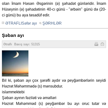
olan İmam Həsən Əsgərinin (ə) şəhadət günləridir. İmam
Hüseynin (ə) şəhadətinin 40-cı günü - "ərbəin" günü də (20-
ci günü) bu aya təsadüf edir.
ƏTRAFLISəfər ayı
ŞƏRHLƏR
Şəban ayı
Ətraflı
Baxış sayı: 51315
Bil ki, şəban ayı çox şərəfli aydır və peyğəmbərlərin seyidi
Həzrət Məhəmmədə (s) mənsubdur.
islammektebi
Şəban ayının fəziləti və əməlləri
Həzrət Məhəmməd (s) peyğəmbər bu ayı oruc tutar və