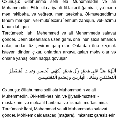
Oxunuşu: Əllahummə səlli əla Muhəmmədin və ali
Muhəmmədin. Əl-fulkil-cariyəhti fil-ləcəcil-ğamirəti, yə`mənu
mən rəkibəha, və yəğrəqu mən tərəkəha. Əl-mutəqəddimu
ləhum mariqun, vəl-mutə`əxxiru `ənhum zahiqun, vəl-lazimu
ləhum lahiqun.
Tərcüməsi: İlahi, Məhəmməd və ali Məhəmmədə salavat
göndər. Dərin okeanlarda üzən gəmi, ona inən şəxs amanda
qalar, ondan üz çevirən qərq olar. Onlardan önə keçmək
istəyən dindən çıxar, onlardan arxaya qalan məhv olar və
onlarla yanaşı olan haqqa qovuşar.
اَللّهُمَّ صَلِّ عَلى مُحَمَّدٍ وَآلِ مُحَمَّدٍ الْكَهْفِ الْحَصينِ وَغِياثِ الْمُضْطَرِّ
الْمُسْتَكينِ وَمَلْجَاءِ الْهارِبينَ وَعِصْمَةِ الْمُعْتَصِمينَ
Oxunuşu: Əllahummə səlli əla Muhəmmədin və ali
Muhəmmədin. Əl-kəhfil-həsinin, və ğiyasil-muztərril-
mustəkinin, və məlcə`il-haribinə, və `ismətil-mu`təsiminə.
Tərcüməsi: İlahi, Məhəmməd və ali Məhəmmədə salavat
göndər. Möhkəm daldanacaq (mağara), imkansız çarəsizlərin