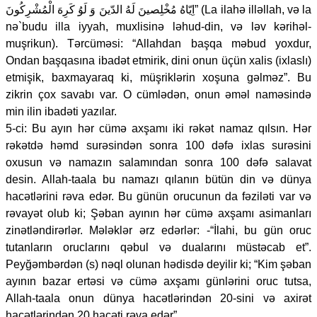
اِيّاهُ مُخْلِصينَ لَهُ الدّينَ وَ لَوُ كَرِهَ الْمُشْرِكُونَ” (La ilahə illəllah, və la
nə`budu illa iyyah, muxlisinə ləhud-din, və ləv kərihəl-
muşrikun). Tərcüməsi: “Allahdan başqa məbud yoxdur,
Ondan başqasına ibadət etmirik, dini onun üçün xalis (ixlaslı)
etmişik, baxmayaraq ki, müşriklərin xoşuna gəlməz”. Bu
zikrin çox savabı var. O cümlədən, onun əməl naməsində
min ilin ibadəti yazılar.
5-ci: Bu ayın hər cümə axşamı iki rəkət namaz qılsın. Hər
rəkətdə həmd surəsindən sonra 100 dəfə ixlas surəsini
oxusun və namazın salamından sonra 100 dəfə salavat
desin. Allah-taala bu namazı qılanın bütün din və dünya
hacətlərini rəva edər. Bu günün orucunun da fəziləti var və
rəvayət olub ki; Şəban ayının hər cümə axşamı asimanları
zinətləndirərlər. Mələklər ərz edərlər: -“İlahi, bu gün oruc
tutanların oruclarını qəbul və dualarını müstəcab et”.
Peyğəmbərdən (s) nəql olunan hədisdə deyilir ki; “Kim şəban
ayının bazar ertəsi və cümə axşamı günlərini oruc tutsa,
Allah-taala onun dünya hacətlərindən 20-sini və axirət
hacətlərindən 20 hacəti rəva edər”.