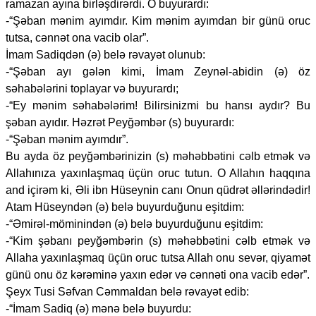
ramazan ayına birləşdirərdi. O buyurardı:
-“Şəban mənim ayımdır. Kim mənim ayımdan bir günü oruc
tutsa, cənnət ona vacib olar”.
İmam Sadiqdən (ə) belə rəvayət olunub:
-“Şəban ayı gələn kimi, İmam Zeynəl-abidin (ə) öz
səhabələrini toplayar və buyurardı;
-“Ey mənim səhabələrim! Bilirsinizmi bu hansı aydır? Bu
şəban ayıdır. Həzrət Peyğəmbər (s) buyurardı:
-“Şəban mənim ayımdır”.
Bu ayda öz peyğəmbərinizin (s) məhəbbətini cəlb etmək və
Allahınıza yaxınlaşmaq üçün oruc tutun. O Allahın haqqına
and içirəm ki, Əli ibn Hüseynin canı Onun qüdrət əllərindədir!
Atam Hüseyndən (ə) belə buyurduğunu eşitdim:
-“Əmirəl-möminindən (ə) belə buyurduğunu eşitdim:
-“Kim şəbanı peyğəmbərin (s) məhəbbətini cəlb etmək və
Allaha yaxınlaşmaq üçün oruc tutsa Allah onu sevər, qiyamət
günü onu öz kərəminə yaxın edər və cənnəti ona vacib edər”.
Şeyx Tusi Səfvan Cəmmaldan belə rəvayət edib:
-“İmam Sadiq (ə) mənə belə buyurdu: