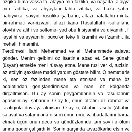
rizqikə bima vəssə`tə `ələyyə min fəzlikə, və nəşərtə `ələyyə
min `ədlikə, və əhyəytəni təhtə zillikə, və haza şəhru
nəbiyyikə, səyyidi rusulikə şə`banu, əlləzi həfəftəhu minkə
bir-rəhməti vər-rizvani, əlləzi kanə Rəsulullahi -səlləllahu
ələyhi və alihi və səlləmə- yəd`əbu fi siyamihi və qiyamihi, fi
ləyalihi və əyyamihi, buxu`ən ləkə fi ikramihi və i`zamihi, ila
məhəlli himamihi.
Tərcüməsi: İlahi, Məhəmməd və ali Məhəmmədə salavat
göndər. Mənim qəlbimi öz itaətinlə abad et. Sənə günah
(üsyan) etməklə məni rüsvay etmə. Mənə ruzi ver ki, ruzisini
az etdiyin şəxslərə maddi yardım göstərə bilim. O nemətlərlə
ki, sən öz fəzlindən mənə əta etmisən və mənə öz
ədalətindən genişləndirmisən və məni öz kölgəndə
dirçəltmisən. Bu ay sənin peyğəmbərinin və rəsullarının
ağasının ayı şəbandır. O ay ki, onun ətrafını öz rəhmət və
razılığınla dövrəyə almısan. O ay ki, Allahın rəsulu (Allahın
salavat və salamı ona olsun) onun oruc və ibadətlərini bərpa
etmək üçün onun gecə və gündüzlərində tam səy ilə ölüm
anına qədər çalışırdı ki, Sənin qarşında təvazökarlıq etsin və