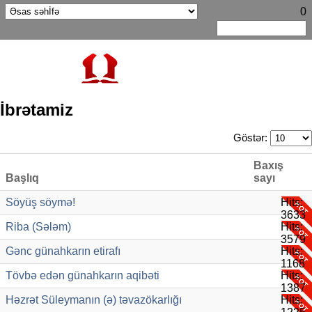
0
İbrətamiz
Göstər:
Baxış
Başlıq
sayı
Söyüş söymə!
Hits:
3633
Riba (Sələm)
Hits:
3579
Gənc günahkarın etirafı
Hits:
1168
Tövbə edən günahkarın aqibəti
Hits:
1387
Həzrət Süleymanın (ə) təvazökarlığı
Hits: