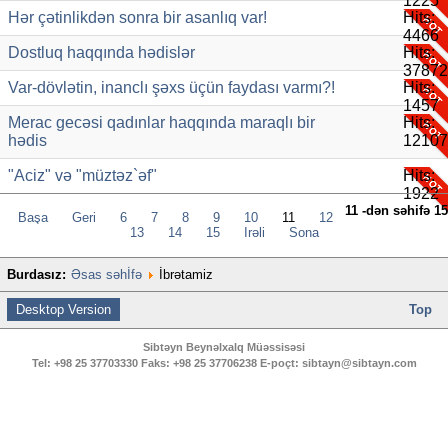
1225
Hər çətinlikdən sonra bir asanlıq var!
Hits:
4466
Dostluq haqqında hədislər
Hits:
37872
Var-dövlətin, inanclı şəxs üçün faydası varmı?!
Hits:
1457
Merac gecəsi qadınlar haqqında maraqlı bir
Hits:
hədis
12107
"Aciz" və "müztəz`əf"
Hits:
1922
11 -dən səhifə 15
Başa
Geri
6
7
8
9
10
11
12
13
14
15
İrəli
Sona
Burdasız:
Əsas səhİfə
İbrətamiz
Desktop Version
Top
Sibtəyn Beynəlxalq Müəssisəsi
Tel:
+98 25 37703330
Faks:
+98 25 37706238
E-poçt:
sibtayn@sibtayn.com