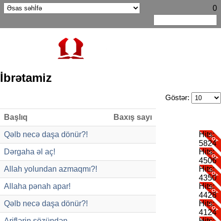
0
İbrətamiz
Göstər:
Başlıq
Baxış sayı
Qəlb necə daşa dönür?!
Hits:
5824
Dərgaha əl aç!
Hits:
4506
Allah yolundan azmaqmı?!
Hits:
4350
Allaha pənah apar!
Hits:
4428
Qəlb necə daşa dönür?!
Hits:
4124
Ariflərin sözündən
Hits: