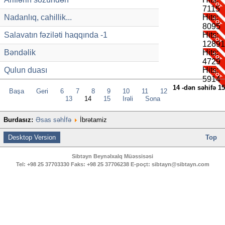
7115
Nadanlıq, cahillik...
Hits:
8095
Salavatın fəziləti haqqında -1
Hits:
12891
Bəndəlik
Hits:
4729
Qulun duası
Hits:
5914
14 -dən səhifə 15
Başa
Geri
6
7
8
9
10
11
12
13
14
15
İrəli
Sona
Burdasız:
Əsas səhİfə
İbrətamiz
Desktop Version
Top
Sibtəyn Beynəlxalq Müəssisəsi
Tel:
+98 25 37703330
Faks:
+98 25 37706238
E-poçt:
sibtayn@sibtayn.com