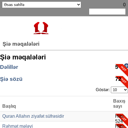
0
Şiə məqalələri
Şiə məqalələri
Dəlillər
5
Günün sözü
Şiə sözü
5
72
Göstər:
Baxış
Başlıq
sayı
Quran Allahın ziyafət süfrəsidir
Hits:
524
Rəhmət mələyi
Hits: