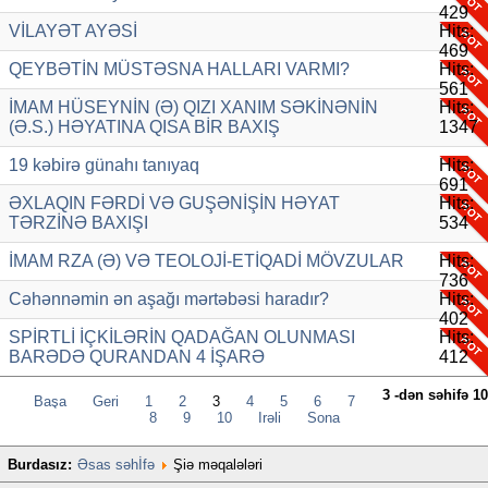
429
VİLAYӘT AYӘSİ
Hits:
469
QEYBƏTİN MÜSTƏSNA HALLARI VARMI?
Hits:
561
İMAM HÜSEYNİN (Ə) QIZI XANIM SƏKİNƏNİN
Hits:
(Ə.S.) HƏYATINA QISA BİR BAXIŞ
1347
19 kəbirə günahı tanıyaq
Hits:
691
ƏXLAQIN FƏRDİ VƏ GUŞƏNİŞİN HƏYAT
Hits:
TƏRZİNƏ BAXIŞI
534
İMAM RZA (Ə) VƏ TEOLOJİ-ETİQADİ MÖVZULAR
Hits:
736
Cəhənnəmin ən aşağı mərtəbəsi haradır?
Hits:
402
SPİRTLİ İÇKİLƏRİN QADAĞAN OLUNMASI
Hits:
BARƏDƏ QURANDAN 4 İŞARƏ
412
3 -dən səhifə 10
Başa
Geri
1
2
3
4
5
6
7
8
9
10
İrəli
Sona
Burdasız:
Əsas səhİfə
Şiə məqalələri