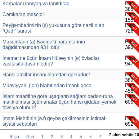
Kərbəlanı tanıyaq və tanıtdıraq
Hits:
385
Cəmkaran məscidi
Hits:
1551
Peyğəmbərimizin (s) yuxusuna görə nazil olan
Hits:
“Qədr” surəsi
726
Məsumların (ə) Bəqidəki hərəmlərinin
Hits:
dağıdılmasından 93 il ötür
393
İmamət nə üçün İmam Hüseynin (ə) övladları
Hits:
vasitəsilə davam edib?
947
Hansı amillər insanı ölümdən qorxudur?
Hits:
382
Müaviyyəni (lən) biabır edən imanlı qoca
Hits:
458
İslam maarifinə görə uşaqların sağlam bədən-ruha
Hits:
malik olması üçün analar üçün hansı qidaları yemək
609
tövsiyə olunur?
İmam Mehdinin (ə.f) qeybə çəkilməsinin ictimai-
Hits:
siyasi səbəbləri
692
7 -dən səhifə 10
Başa
Geri
1
2
3
4
5
6
7