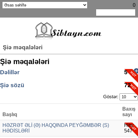
0
Şiə məqalələri
Şiə məqalələri
Dəlillər
5
Günün sözü
Şiə sözü
5
72
Göstər:
Baxış
Başlıq
sayı
HƏZRƏT ƏLİ (Ə) HAQQINDA PEYĞƏMBƏR (S)
Hits:
HƏDİSLƏRİ
547