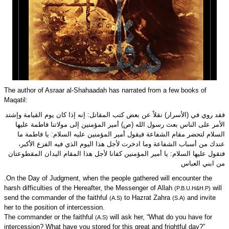
The author of Asraar al-Shahaadah has narrated from a few books of
Maqatil:
فقد روي في (الأسرار) نقلاً عن بعض كتب المقاتل: إنه إذا كان يوم القيامة وإشتد
الأمر على الناس بعث رسول الله (ص) أمير المؤمنين إلى مولاتنا فاطمة عليها
السلام لتحضر مقام الشفاعة فيقول أمير المؤمنين عليه السلام: يا فاطمة ما
عندك من أسباب الشفاعة وما ادخرت لأجل هذا اليوم الذي فيه الفزع الأكبر،
فتقول عليها السلام: يا أمير المؤمنين كفانا لأجل هذا المقام اليدان المقطوعتان
من ابني العباس
.
On the Day of Judgment, when the people gathered will encounter the
harsh difficulties of the Hereafter, the Messenger of Allah
will
(P.B.U.H&H.P)
send the commander of the faithful
to Hazrat Zahra
and invite
(A.S)
(S.A)
her to the position of intercession.
The commander or the faithful
will ask her, “What do you have for
(A.S)
intercession? What have you stored for this great and frightful day?”