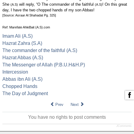
She
will reply, “O The commander of the faithful
! On this great
(A.S)
(A.S)
day, I have the two chopped hands of my son Abbas!
[Source: Asraar Al Shahadat Pg. 325]
Ref: Marefate AhleBait (A.S).com
Imam Ali (A.S)
Hazrat Zahra (S.A)
The commander of the faithful (A.S)
Hazrat Abbas (A.S)
The Messenger of Allah (P.B.U.H&H.P)
Intercession
Abbas ibn Ali (A.S)
Chopped Hands
The Day of Judgment
Prev
Next
You have no rights to post comments
JComments