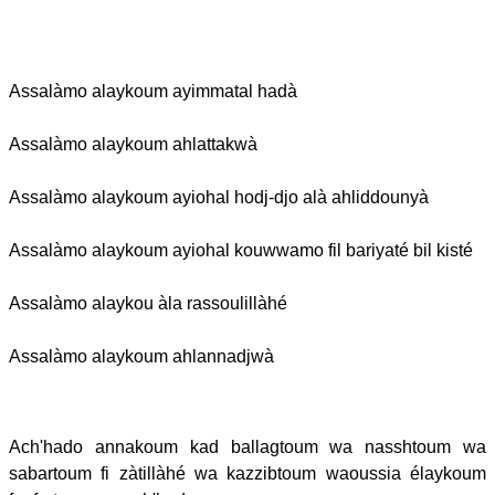
Assalàmo alaykoum ayimmatal hadà
Assalàmo alaykoum ahlattakwà
Assalàmo alaykoum ayiohal hodj-djo alà ahliddounyà
Assalàmo alaykoum ayiohal kouwwamo fil bariyaté bil kisté
Assalàmo alaykou àla rassoulillàhé
Assalàmo alaykoum ahlannadjwà
Ach'hado annakoum kad ballagtoum wa nasshtoum wa
sabartoum fi zàtillàhé wa kazzibtoum waoussia élaykoum