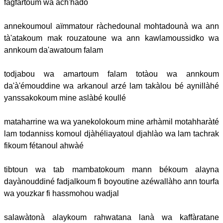
fagfartoum wa ach'hado
annekoumoul aïmmatour ràchedounal mohtadounà wa ann
tà'atakoum mak rouzatoune wa ann kawlamoussidko wa
annkoum da'awatoum falam
todjabou wa amartoum falam totàou wa annkoum
da'à'émouddine wa arkanoul arzé lam takàlou bé aynillàhé
yanssakokoum mine aslàbé koullé
mataharrine wa wa yanekolokoum mine arhàmil motahharàté
lam todanniss komoul djàhéliayatoul djahlào wa lam tachrak
fikoum fétanoul ahwàé
tibtoun wa tab mambatokoum mann békoum alayna
dayànouddiné fadjalkoum fi boyoutine azéwallàho ann tourfa
wa youzkar fi hassmohou wadjal
salawàtonà alaykoum rahwatana lanà wa kaffàratane