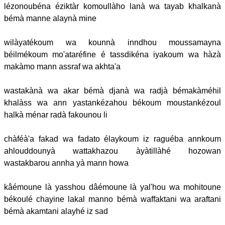
lézonoubéna éziktàr komoullàho lanà wa tayab khalkanà
bémà manne alaynà mine
wilàyatékoum wa kounnà inndhou moussamayna
béilmékoum mo'ataréfine é tassdikéna iyakoum wa hàzà
makàmo mann assraf wa akhta'a
wastakànà wa akar bémà djanà wa radjà bémakàméhil
khalàss wa ann yastankézahou békoum moustankézoul
halkà ménar radà fakounou li
chàféà'a fakad wa fadato élaykoum iz raguéba annkoum
ahlouddounyà wattakhazou àyàtillàhé hozowan
wastakbarou annha yà mann howa
kâémoune là yasshou dâémoune là yal'hou wa mohitoune
békoulé chayine lakal manno bémà waffaktani wa araftani
bémà akamtani alayhé iz sad