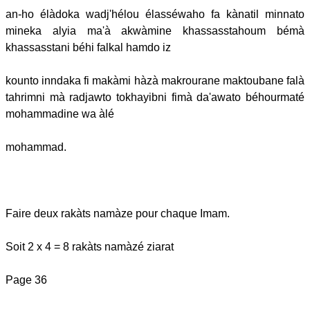
an-ho élàdoka wadj'hélou élasséwaho fa kànatil minnato
mineka alyia ma'à akwàmine khassasstahoum bémà
khassasstani béhi falkal hamdo iz
kounto inndaka fi makàmi hàzà makrourane maktoubane falà
tahrimni mà radjawto tokhayibni fimà da'awato béhourmaté
mohammadine wa àlé
mohammad.
Faire deux rakàts namàze pour chaque Imam.
Soit 2 x 4 = 8 rakàts namàzé ziarat
Page 36