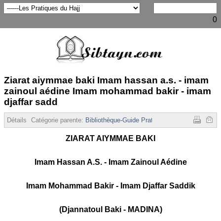
0
Ziarat aiymmae baki Imam hassan a.s. - imam
zainoul aédine Imam mohammad bakir - imam
djaffar sadd
Détails
Catégorie parente:
Bibliothèque-Guide Pratique
Affichages :
3498
ZIARAT AIYMMAE BAKI
Imam Hassan A.S. - Imam Zainoul Aédine
Imam Mohammad Bakir - Imam Djaffar Saddik
(Djannatoul Baki - MADINA)