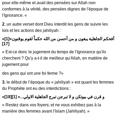
pour elle-même et avait des pensées sur Allah non
conformes à la vérité, des pensées dignes de l'époque de
l'Ignorance. «
2.
un autre verset dont Dieu interdit les gens de suivre les
lois et les actions des jahiliyah :
«أفحكم الجاهلية يبغون و من أحسن من الله حكماً لقوم يوقنون»[1]
[17]
« Est-ce donc le jugement du temps de l'Ignorance qu'ils
cherchent ? Qu'y a-t-il de meilleur qu'Allah, en matière de
jugement pour
des gens qui ont une foi ferme ?»
3.
le début de l’époque du « jahiliyah » est quant les femmes
du Prophète ont eu des interdictions :
«و قرن في بيوتكن و لا تبرجن تبرج الجاهلية الاولي...» [1][18]
« Restez dans vos foyers; et ne vous exhibez pas à la
manière des femmes avant l'Islam (Jahiliyah). »