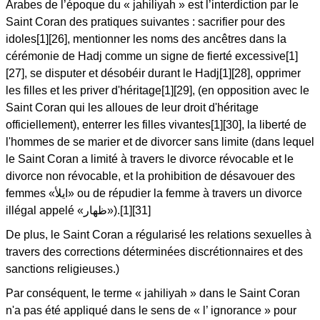
Arabes de l’époque du « jahiliyah » est l’interdiction par le
Saint Coran des pratiques suivantes : sacrifier pour des
idoles[1][26], mentionner les noms des ancêtres dans la
cérémonie de Hadj comme un signe de fierté excessive[1]
[27], se disputer et désobéir durant le Hadj[1][28], opprimer
les filles et les priver d'héritage[1][29], (en opposition avec le
Saint Coran qui les alloues de leur droit d'héritage
officiellement), enterrer les filles vivantes[1][30], la liberté de
l'hommes de se marier et de divorcer sans limite (dans lequel
le Saint Coran a limité à travers le divorce révocable et le
divorce non révocable, et la prohibition de désavouer des
femmes «ايلأ» ou de répudier la femme à travers un divorce
illégal appelé «ظهار»).[1][31]
De plus, le Saint Coran a régularisé les relations sexuelles à
travers des corrections déterminées discrétionnaires et des
sanctions religieuses.)
Par conséquent, le terme « jahiliyah » dans le Saint Coran
n'a pas été appliqué dans le sens de « l’ ignorance » pour