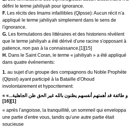
défini le terme jahiliyah pour ignorance.
F.
Les récits des Imams infaillibles (Qlpsse): Aucun récit n'a
appliqué le terme jahiliyah simplement dans le sens de
l'ignorance.
G.
Les formulations des littéraires et des historiens révèlent
que le terme jahiliyah a été dérivé d'une racine s'opposant à
patience, non pas à la connaissance.[1][15]
H.
Dans le Saint Coran, le terme « jahiliyah » a été appliqué
dans quatre événements:
1.
au sujet d'un groupe des compagnons du Noble Prophète
(Qlpssl) ayant participé à la Bataille d'Ohoud
involontairement et hypocritement:
« و طائفة قد أهمتهم أنفسهم يظنون بالله غير الحق ظن الجاهلية...»
[1][16]
« après l'angoisse, la tranquillité, un sommeil qui enveloppa
une partie d'entre vous, tandis qu'une autre partie était
soucieuse