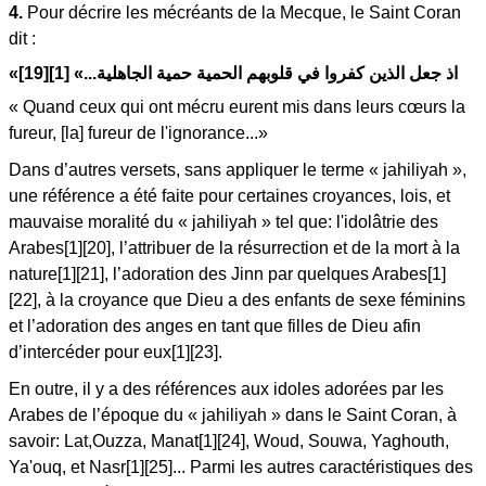
4.
Pour décrire les mécréants de la Mecque, le Saint Coran
dit :
«اذ جعل الذين كفروا في قلوبهم الحمية حمية الجاهلية...» [1][19]
« Quand ceux qui ont mécru eurent mis dans leurs cœurs la
fureur, [la] fureur de l'ignorance...»
Dans d’autres versets, sans appliquer le terme « jahiliyah »,
une référence a été faite pour certaines croyances, lois, et
mauvaise moralité du « jahiliyah » tel que: l'idolâtrie des
Arabes[1][20], l’attribuer de la résurrection et de la mort à la
nature[1][21], l’adoration des Jinn par quelques Arabes[1]
[22], à la croyance que Dieu a des enfants de sexe féminins
et l’adoration des anges en tant que filles de Dieu afin
d’intercéder pour eux[1][23].
En outre, il y a des références aux idoles adorées par les
Arabes de l’époque du « jahiliyah » dans le Saint Coran, à
savoir: Lat,Ouzza, Manat[1][24], Woud, Souwa, Yaghouth,
Ya'ouq, et Nasr[1][25]... Parmi les autres caractéristiques des