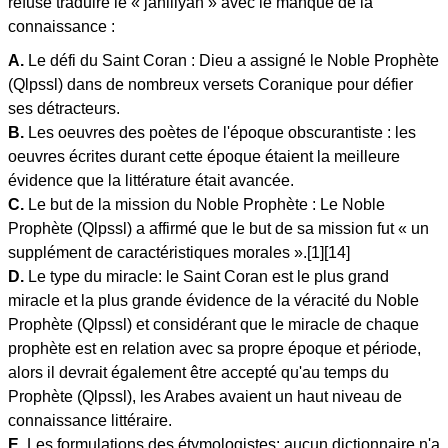
refusé traduire le « jahiliyah » avec le manque de la
connaissance :
A.
Le défi du Saint Coran : Dieu a assigné le Noble Prophète
(Qlpssl) dans de nombreux versets Coranique pour défier
ses détracteurs.
B.
Les oeuvres des poètes de l'époque obscurantiste : les
oeuvres écrites durant cette époque étaient la meilleure
évidence que la littérature était avancée.
C.
Le but de la mission du Noble Prophète : Le Noble
Prophète (Qlpssl) a affirmé que le but de sa mission fut « un
supplément de caractéristiques morales ».[1][14]
D.
Le type du miracle: le Saint Coran est le plus grand
miracle et la plus grande évidence de la véracité du Noble
Prophète (Qlpssl) et considérant que le miracle de chaque
prophète est en relation avec sa propre époque et période,
alors il devrait également être accepté qu'au temps du
Prophète (Qlpssl), les Arabes avaient un haut niveau de
connaissance littéraire.
E.
Les formulations des étymologistes: aucun dictionnaire n'a