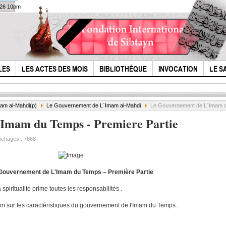
026 10pm
LES
LES ACTES DES MOIS
BIBLIOTHÈQUE
INVOCATION
LE S
am al-Mahdi(p)
Le Gouvernement de L`Imam al-Mahdi
Le Gouvernement de L`Imam du
Imam du Temps - Premiere Partie
fichages :
7868
Gouvernement de L'Imam du Temps – Première Partie
Wahid Khorosani -
iritualité prime toutes les responsabilités .
Que 
Le Mois de
m sur les caractéristiques du gouvernement de l'Imam du Temps.
l'I
Ramadan (1-2)
com