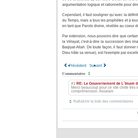
argumentation logique et rationnelle pour dir
Cependant, il faut souligner qu’avec la défin
du Temps, mais a tous les prophètes et à tou
en tant que Parole divine, révélée au coeur 
Par extension, nous pouvons dire que certains
la Vélayat, c'est-à-dire la succession des
Baqiyat-Allah. De toute façon, il faut donner
Dieu hâte sa venue), est l'exemple par excell
Précédent
Suivant
Commentaires
#1
RE: Le Gouvernement de L`Imam du
Merci beaucoup pour ce site chiite très ins
compréhension. Assalam
Rafraîchir la liste des commentaires