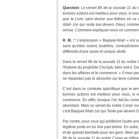
Question:
Le verset 86 de la sourate 11 du 
bonnes actions est meilleur pour vous, si vo
que le Livre saint donne aux fidèles en ce q
Allah (ce qui reste par-devers Dieu) comm
venue. Comment expliquez-vous ce comment
R. M. :
" L'expression « Baqiyat-Allah » est un
sans qu'elles soient, toutefois, contradictoir
différents d'une seule et unique vérité.
Dans Ie verset 86 de la sourate 11 du noble Co
l'histoire du prophète Chu'ayb, béni soit-il. D
dans les affaires et le commerce: « 0 mon peup
ne répandez pas le désordre sur terre comme
C’est dans ce contexte spécifique que le ver
bonnes actions est meilleur pour vous, si vo
commerce. En effet, lorsque l'on fait du commer
abondant. Mais ce verset du noble Coran nous
c'est Baqiyat-Allah (ce qui Teste par-devers D
Par contre, pour ceux qui préfèrent l'autre profi
légitime porte en lui line part divine. En outr
et de grands bienfaits pour les gens. Bien qu
86 de la sourate 11 du noble Coran se réfèr