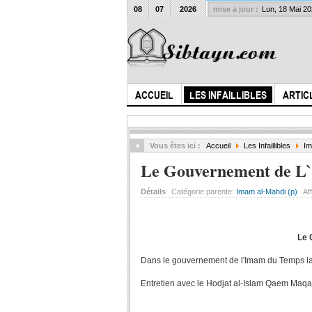
08
07
2026
mise a jour :
Lun, 18 Mai 2
ACCUEIL
LES INFAILLIBLES
ARTIC
Vous êtes ici :
Accueil
Les Infaillibles
Im
Le Gouvernement de L`
Détails
Catégorie parente:
Imam al-Mahdi (p)
Af
Le 
Dans le gouvernement de l'Imam du Temps la sp
Entretien avec le Hodjat al-Islam Qaem Maqa