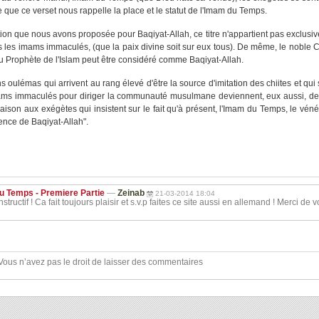
e que ce verset nous rappelle la place et le statut de l'Imam du Temps.
ition que nous avons proposée pour Baqiyat-Allah, ce titre n'appartient pas exclusi
s les imams immaculés, (que la paix divine soit sur eux tous). De même, le noble
du Prophète de l'Islam peut être considéré comme Baqiyat-Allah.
 oulémas qui arrivent au rang élevé d'être la source d'imitation des chiites et qui
 imams immaculés pour diriger la communauté musulmane deviennent, eux aussi, d
 raison aux exégètes qui insistent sur le fait qu'à présent, l'Imam du Temps, le vén
ence de Baqiyat-Allah".
 Temps - Premiere Partie
—
Zeinab
21-03-2014 18:04
tructif ! Ca fait toujours plaisir et s.v.p faites ce site aussi en allemand ! Merci de v
Vous n’avez pas le droit de laisser des commentaires