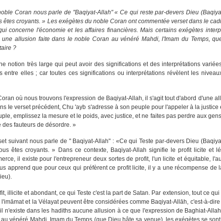
noble Coran nous parle de "Baqiyat-Allah" « Ce qui reste par-devers Dieu (Baqiya
us êtes croyants. » Les exégètes du noble Coran ont commentée verset dans le cad
ui concerne l'économie et les affaires financières. Mais certains exégètes interp
e une allusion faite dans le noble Coran au vénéré Mahdi, l'Imam du Temps, qu
aire ?
e notion très large qui peut avoir des significations et des interprétations variées
es entre elles ; car toutes ces significations ou interprétations révèlent les nivea
ran où nous trouvons l'expression de Baqiyat-Allah, il s'agit tout d'abord d'une al
ans Ie verset précédent, Chu 'ayb s'adresse à son peuple pour l'appeler à la justice e
le, emplissez la mesure et le poids, avec justice, et ne faites pas perdre aux gens
 des fauteurs de désordre. »
set suivant nous parle de " Baqiyat-Allah" : «Ce qui Teste par-devers Dieu (Baqiya
us êtes croyants. » Dans ce contexte, Baqiyat-Allah signifie le profit licite et l
ce, il existe pour l'entrepreneur deux sortes de profit, l'un licite et équitable, l'aut
 apprend que pour ceux qui préfèrent ce profit licite, il y a une récompense de l
ieu).
t, illicite et abondant, ce qui Teste c'est la part de Satan. Par extension, tout ce qui e
e, l'imāmat et la Vélayat peuvent être considérées comme Baqiyat-Allāh, c'est-à-dire 
'il n'existe dans les hadiths aucune allusion à ce que l'expression de Baghiat-Allah
e au vénéré Mahdi, Imam du Temps (que Dieu hâte sa venue), les exégètes se sont 