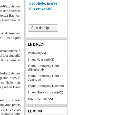
khaligh
prophète, mères
t-Allāh) de vos
des croyants?
re des conseils
rètent Baqiyat-
e Dieu hâte sa
Plus de clips ...
 et différentes,
ux et les degrés
EN DIRECT
lusion directe à
Imam Ali(AS)
t à la sincérité
Imam Hussein(AS)
 leurs biens, et
Imam Ridha(AS)-Cour
d'Enghelab
t-Allah) de vos
Imam Ridha(AS)-Cour de
égitime dans le
Jomhouri
re illicite mais
Imam Ridha(AS)-Rawdha
a part de Dieu:
Imam Musa ibn Jafar(AS)
Hazrat Abbas(AS)
st pur, licite et
de vrais profits
 dans le verset
LE MENU
référés à cette