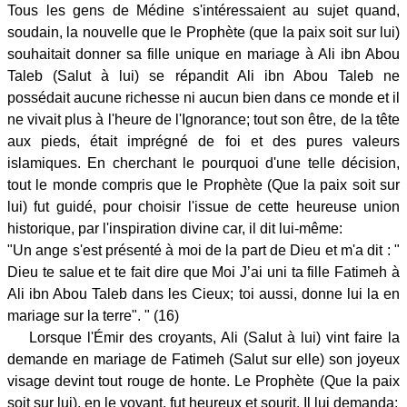
Tous les gens de Médine s'intéressaient au sujet quand,
soudain, la nouvelle que le Prophète (que la paix soit sur lui)
souhaitait donner sa fille unique en mariage à Ali ibn Abou
Taleb (Salut à lui) se répandit Ali ibn Abou Taleb ne
possédait aucune richesse ni aucun bien dans ce monde et il
ne vivait plus à l'heure de l'Ignorance; tout son être, de la tête
aux pieds, était imprégné de foi et des pures valeurs
islamiques. En cherchant le pourquoi d'une telle décision,
tout le monde compris que le Prophète (Que la paix soit sur
lui) fut guidé, pour choisir l'issue de cette heureuse union
historique, par l'inspiration divine car, il dit lui-même:
"Un ange s'est présenté à moi de la part de Dieu et m'a dit : "
Dieu te salue et te fait dire que Moi J’ai uni ta fille Fatimeh à
Ali ibn Abou Taleb dans les Cieux; toi aussi, donne lui la en
mariage sur la terre". " (16)
Lorsque l'Émir des croyants, Ali (Salut à lui) vint faire la
demande en mariage de Fatimeh (Salut sur elle) son joyeux
visage devint tout rouge de honte. Le Prophète (Que la paix
soit sur lui), en le voyant, fut heureux et sourit. Il lui demanda: