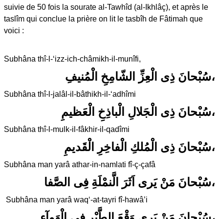
suivie de 50 fois la sourate al-Tawhîd (al-Ikhlâç), et après le
taslîm qui conclue la prière on lit le tasbîh de Fâtimah que
voici :
Subhâna thî-l-‘izz-ich-châmikh-il-munîfi,
سُبْحانَ ذِى الْعِزِّ الشّامِخِ الْمُنيفِ،
Subhâna thî-l-jalâl-il-bâthikh-il-‘adhîmi
سُبْحانَ ذِى الْجَلالِ الْباذِخِ الْعَظيمِ،
Subhâna thî-l-mulk-il-fâkhir-il-qadîmi
سُبْحانَ ذِى الْمُلكِ الْفاخِرِ الْقَديمِ،
Subhâna man yarâ athar-in-namlati fî-ç-çafâ
سُبْحانَ مَنْ يَرى اَثَرَ الَّنمْلَةِ فِى الصَّفا،
Subhâna man yarâ waq‘-at-tayri fî-hawâ’i
سُبْحانَ مَنْ يَرى وَقْعَ الطَّيْرِ فِى الْهَوآءِ،