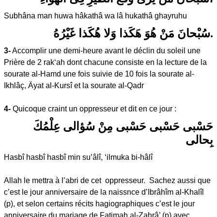
Subhâna man huwa hâkathâ wa lâ hukathâ ghayruhu
سُبْحانَ مَنْ هُوَ هَكَذا وَلا هُكَذا غَيْرُهُ.
3-
Accomplir une demi-heure avant le déclin du soleil une
Prière de 2 rak‘ah dont chacune consiste en la lecture de la
sourate al-Hamd une fois suivie de 10 fois la sourate al-
Ikhlâç, Äyat al-Kursî et la sourate al-Qadr
4-
Quicoque craint un oppresseur et dit en ce jour :
حَسْبى حَسْبى حَسْبى مِنْ سُؤالى عِلْمُكَ
بِحالى
Hasbî hasbî hasbî min su’âlî, ‘ilmuka bi-hâlî
Allah le mettra à l’abri de cet oppresseur. Sachez aussi que
c’est le jour anniversaire de la naissnce d’Ibrâhîm al-Khalîl
(p), et selon certains récits hagiographiques c’est le jour
anniversaire du mariage de Fatimah al-Zahrâ’ (p) avec