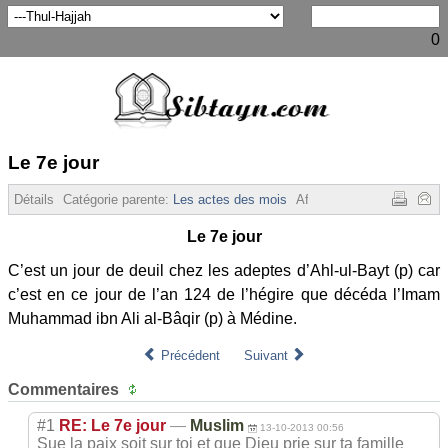
0
Le 7e jour
Détails
Catégorie parente:
Les actes des mois
Affichages :
3615
Le 7e jour
C’est un jour de deuil chez les adeptes d’Ahl-ul-Bayt (p) car
c’est en ce jour de l’an 124 de l’hégire que décéda l’Imam
Muhammad ibn Ali al-Bâqir (p) à Médine.
Précédent
Suivant
Commentaires
#1
RE: Le 7e jour
—
Muslim
13-10-2013 00:56
Sue la paix soit sur toi et que Dieu prie sur ta famille