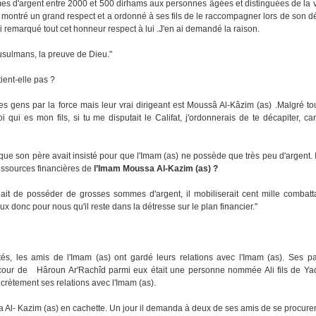
es d'argent entre 2000 et 500 dirhams aux personnes âgées et distinguées de la vil
 montré un grand respect et a ordonné à ses fils de le raccompagner lors de son dé
i remarqué tout cet honneur respect à lui .J'en ai demandé la raison.
Musulmans, la preuve de Dieu."
ient-elle pas ?
es gens par la force mais leur vrai dirigeant est Moussâ Al-Kâzim (as) .Malgré tout 
 qui es mon fils, si tu me disputait le Califat, j'ordonnerais de te décapiter, ca
 son père avait insisté pour que l'Imam (as) ne possède que très peu d'argent.
ressources financières de
l’Imam Moussa Al-Kazim (as) ?
l venait de posséder de grosses sommes d'argent, il mobiliserait cent mille combat
ux donc pour nous qu'il reste dans la détresse sur le plan financier."
ltés, les amis de l'Imam (as) ont gardé leurs relations avec l'Imam (as). Ses pa
our de Hâroun Ar'Rachîd parmi eux était une personne nommée Ali fils de Yaqtî
ecrètement ses relations avec l'Imam (as).
ssa Al- Kazim (as) en cachette. Un jour il demanda à deux de ses amis de se procur