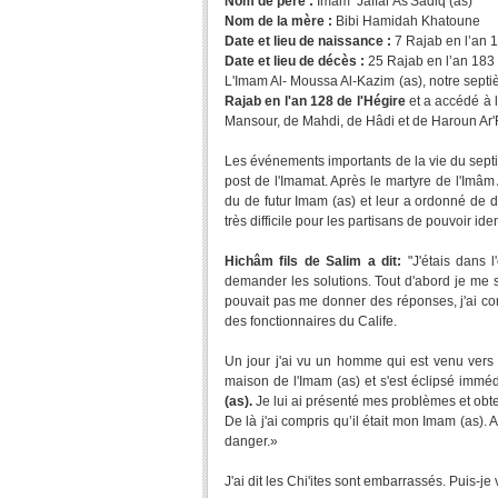
Nom de père :
Imam Jaffar As'Sâdiq (as)
Nom de la mère :
Bibi Hamidah Khatoune
Date et lieu de naissance :
7 Rajab en l’an 1
Date et lieu de décès :
25 Rajab en l’an 183 
L'Imam Al- Moussa Al-Kazim (as), notre septiè
Rajab en l'an 128 de l'Hégire
et a accédé à l
Mansour, de Mahdi, de Hâdi et de Haroun Ar'
Les événements importants de la vie du sept
post de l'Imamat. Après le martyre de l'Imâm 
du de futur Imam (as) et leur a ordonné de d
très difficile pour les partisans de pouvoir iden
Hichâm fils de Salim a dit:
"J'étais dans 
demander les solutions. Tout d'abord je me s
pouvait pas me donner des réponses, j'ai compr
des fonctionnaires du Calife.
Un jour j'ai vu un homme qui est venu vers 
maison de l'Imam (as) et s'est éclipsé immé
(as).
Je lui ai présenté mes problèmes et obt
De là j'ai compris qu’il était mon Imam (as). A
danger.»
J'ai dit les Chi'ites sont embarrassés. Puis-je