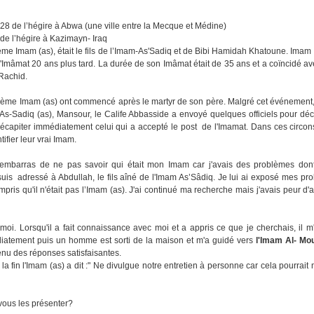
28 de l’hégire à Abwa (une ville entre la Mecque et Médine)
de l’hégire à Kazimayn- Iraq
me Imam (as), était le fils de l’Imam-As'Sadiq et de Bibi Hamidah Khatoune. Imam (
'Imâmat 20 ans plus tard. La durée de son Imâmat était de 35 ans et a coïncidé ave
Rachid.
ième Imam (as) ont commencé après le martyr de son père. Malgré cet événement,
As-Sadiq (as), Mansour, le Calife Abbasside a envoyé quelques officiels pour décou
écapiter immédiatement celui qui a accepté le post de l'Imamat. Dans ces circonst
tifier leur vrai Imam.
l'embarras de ne pas savoir qui était mon Imam car j'avais des problèmes dont 
uis adressé à Abdullah, le fils aîné de l'Imam As’Sâdiq. Je lui ai exposé mes pro
is qu'il n'était pas l’Imam (as). J'ai continué ma recherche mais j'avais peur d'att
moi. Lorsqu'il a fait connaissance avec moi et a appris ce que je cherchais, il
diatement puis un homme est sorti de la maison et m'a guidé vers
l'Imam Al- Mo
enu des réponses satisfaisantes.
 la fin l'Imam (as) a dit :" Ne divulgue notre entretien à personne car cela pourrait 
 vous les présenter?