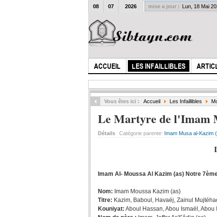
08
07
2026
mise a jour :
Lun, 18 Mai 2
ACCUEIL
LES INFAILLIBLES
ARTIC
Vous êtes ici :
Accueil
Les Infaillibles
Mo
Le Martyre de l'Imam 
Détails
Catégorie parente:
Imam Musa al-Kazim (
Imam Al- Moussa Al Kazim (as)
Notre 7ème
Nom:
Imam Moussa Kazim (as)
Titre:
Kazim, Baboul, Havaëj, Zainul Mujtéh
Kouniyat:
Aboul Hassan, Abou Ismaël, Abou