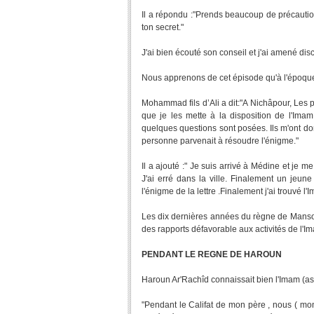
Il a répondu :"Prends beaucoup de précaution
ton secret."
J'ai bien écouté son conseil et j'ai amené d
Nous apprenons de cet épisode qu'à l'époque 
Mohammad fils d’Ali a dit:"A Nichâpour, Les 
que je les mette à la disposition de l'Ima
quelques questions sont posées. Ils m'ont don
personne parvenait à résoudre l'énigme."
Il a ajouté :" Je suis arrivé à Médine et je 
J'ai erré dans la ville. Finalement un je
l'énigme de la lettre .Finalement j'ai trouvé l'
Les dix dernières années du règne de Mansou
des rapports défavorable aux activités de l'Im
PENDANT LE REGNE DE HAROUN
Haroun Ar'Rachîd connaissait bien l'Imam (as)
"Pendant le Califat de mon père , nous ( 