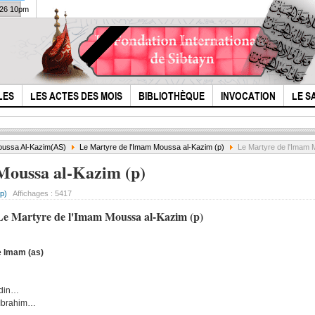
026 10pm
LES
LES ACTES DES MOIS
BIBLIOTHÈQUE
INVOCATION
LE S
ussa Al-Kazim(AS)
Le Martyre de l'Imam Moussa al-Kazim (p)
Le Martyre de l'Imam 
Moussa al-Kazim (p)
p)
Affichages :
5417
Le Martyre de l'
Imam Moussa al-Kazim (p)
 Imam (as)
l'Histoire de l'Imam
l'im
Houssain (p) N.2
prés
adin…
 Ibrahim…