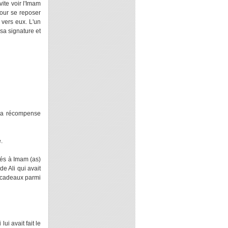
vite voir l'Imam
 pour se reposer
 vers eux. L'un
 sa signature et
u la récompense
.
yés à Imam (as)
de Ali qui avait
 cadeaux parmi
i avait fait le