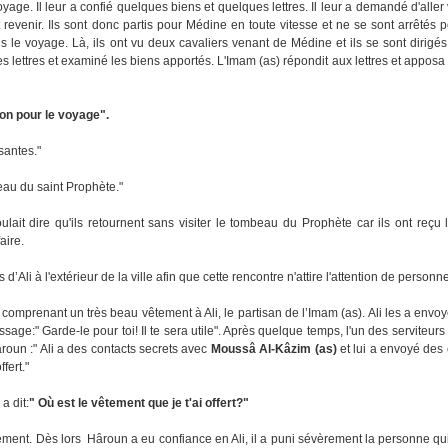
age. Il leur a confié quelques biens et quelques lettres. Il leur a demandé d'aller 
et revenir. Ils sont donc partis pour Médine en toute vitesse et ne se sont arrêtés
is le voyage. Là, ils ont vu deux cavaliers venant de Médine et ils se sont dirigés
les lettres et examiné les biens apportés. L'Imam (as) répondit aux lettres et apposa
on pour le voyage".
isantes."
beau du saint Prophète."
voulait dire qu'ils retournent sans visiter le tombeau du Prophète car ils ont reç
aire.
d’Ali à l'extérieur de la ville afin que cette rencontre n'attire l'attention de personne
mprenant un très beau vêtement à Ali, le partisan de l’Imam (as). Ali les a envo
age:" Garde-le pour toi! Il te sera utile". Après quelque temps, l'un des serviteurs 
roun :" Ali a des contacts secrets avec
Moussâ Al-Kâzim (as)
et lui a envoyé des
fert."
a dit:
" Où est le vêtement que je t'ai offert?"
ment. Dès lors Hâroun a eu confiance en Ali, il a puni sévèrement la personne qui lu