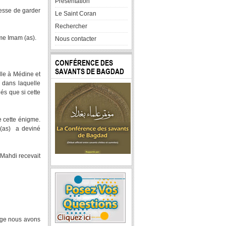
Presentation
messe de garder
Le Saint Coran
Rechercher
me Imam (as).
Nous contacter
CONFÉRENCE DES
SAVANTS DE BAGDAD
lle à Médine et
 dans laquelle
és que si cette
e cette énigme.
 (as) a deviné
 Mahdi recevait
age nous avons