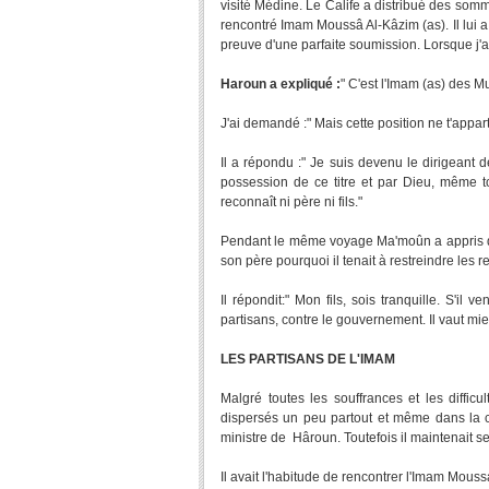
visité Médine. Le Calife a distribué des somm
rencontré Imam Moussâ Al-Kâzim (as). Il lui a
preuve d'une parfaite soumission. Lorsque j'a
Haroun a expliqué :
" C'est l'Imam (as) des 
J'ai demandé :" Mais cette position ne t'appart
Il a répondu :" Je suis devenu le dirigeant d
possession de ce titre et par Dieu, même toi
reconnaît ni père ni fils."
Pendant le même voyage Ma'moûn a appris que
son père pourquoi il tenait à restreindre les 
Il répondit:" Mon fils, sois tranquille. S'i
partisans, contre le gouvernement. Il vaut mie
LES PARTISANS DE L'IMAM
Malgré toutes les souffrances et les difficu
dispersés un peu partout et même dans la c
ministre de Hâroun. Toutefois il maintenait s
Il avait l'habitude de rencontrer l'Imam Mou