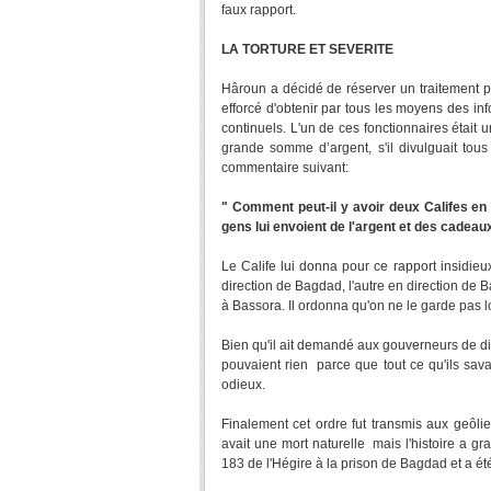
faux rapport.
LA TORTURE ET SEVERITE
Hâroun a décidé de réserver un traitement plu
efforcé d'obtenir par tous les moyens des inf
continuels. L'un de ces fonctionnaires était 
grande somme d’argent, s'il divulguait tou
commentaire suivant:
" Comment peut-il y avoir deux Califes en
gens lui envoient de l'argent et des cadea
Le Calife lui donna pour ce rapport insidieu
direction de Bagdad, l'autre en direction de B
à Bassora. Il ordonna qu'on ne le garde pas lo
Bien qu'il ait demandé aux gouverneurs de diff
pouvaient rien parce que tout ce qu'ils savai
odieux.
Finalement cet ordre fut transmis aux geôli
avait une mort naturelle mais l'histoire a g
183 de l'Hégire à la prison de Bagdad et a é