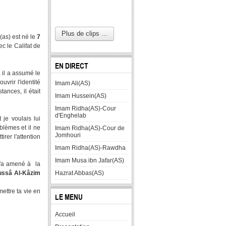
Plus de clips ...
as) est né le
7
c le Califat de
EN DIRECT
 il a assumé le
vrir l'identité
Imam Ali(AS)
ances, il était
Imam Hussein(AS)
Imam Ridha(AS)-Cour
d'Enghelab
je voulais lui
blèmes et il ne
Imam Ridha(AS)-Cour de
Jomhouri
irer l'attention
Imam Ridha(AS)-Rawdha
Imam Musa ibn Jafar(AS)
 m'a amené à la
ussâ Al-Kâzim
Hazrat Abbas(AS)
mettre ta vie en
LE MENU
Accueil