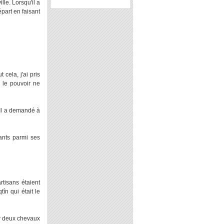
le. Lorsqu'il a
part en faisant
cela, j'ai pris
r le pouvoir ne
 Il a demandé à
tants parmi ses
rtisans étaient
n qui était le
er deux chevaux