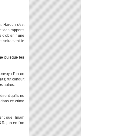
m. Hâroun s'est
nt des rapports
e d'obtenir une
essoirement le
ne puisque les
 envoya l'un en
(as) fut conduit
es autres.
dirent qu'ils ne
s dans ce crime
rent que l'Imâm
5 Rajab en l'an