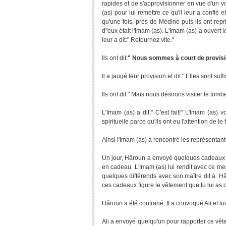
rapides et de s'approvisionner en vue d'un voy
(as) pour lui remettre ce qu'il leur a confié 
qu'une fois, près de Médine puis ils ont repr
d"eux était l'Imam (as). L'Imam (as) a ouvert 
leur a dit:" Retournez vite."
Ils ont dit:
" Nous sommes à court de provisi
Il a jaugé leur provision et dit:" Elles sont suff
Ils ont dit:" Mais nous désirons visiter le tom
L'Imam (as) a dit:" C'est fait!" L'Imam (as) 
spirituelle parce qu'ils ont eu l'attention de le f
Ainsi l'Imam (as) a rencontré les représentants 
Un jour, Hâroun a envoyé quelques cadeaux co
en cadeau. L'Imam (as) lui rendit avec ce mess
quelques différends avec son maître dit à Hâ
ces cadeaux figure le vêtement que tu lui as of
Hâroun a été contrarié. Il a convoqué Ali et lui 
Ali a envoyé quelqu'un pour rapporter ce vête