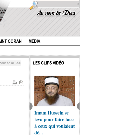
0
AINT CORAN
MÉDIA
LES CLIPS VIDÉO
Moussa al-Kazim (p)
am Ali se
Imam Hussein se
Femmes du
Muham
ente
leva pour faire face
prophète, mères
Clay pa
à ceux qui voulaient
des croyants?
delà
dè...