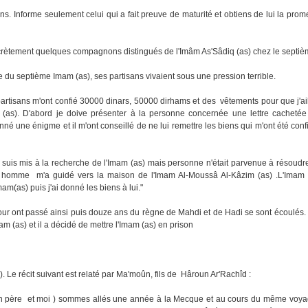
s. Informe seulement celui qui a fait preuve de maturité et obtiens de lui la pro
iscrètement quelques compagnons distingués de l'Imâm As'Sâdiq (as) chez le septiè
du septième Imam (as), ses partisans vivaient sous une pression terrible.
partisans m'ont confié 30000 dinars, 50000 dirhams et des vêtements pour que j'ai
m (as). D'abord je doive présenter à la personne concernée une lettre cachetée
né une énigme et il m'ont conseillé de ne lui remettre les biens qui m'ont été confi
me suis mis à la recherche de l'Imam (as) mais personne n'était parvenue à résoudr
une homme m'a guidé vers la maison de l'Imam Al-Moussâ Al-Kâzim (as) .L'Imam
Imam(as) puis j'ai donné les biens à lui."
r ont passé ainsi puis douze ans du règne de Mahdi et de Hadi se sont écoulés.
am (as) et il a décidé de mettre l'Imam (as) en prison
. Le récit suivant est relaté par Ma'moûn, fils de Hâroun Ar'Rachîd :
mon père et moi ) sommes allés une année à la Mecque et au cours du même voy