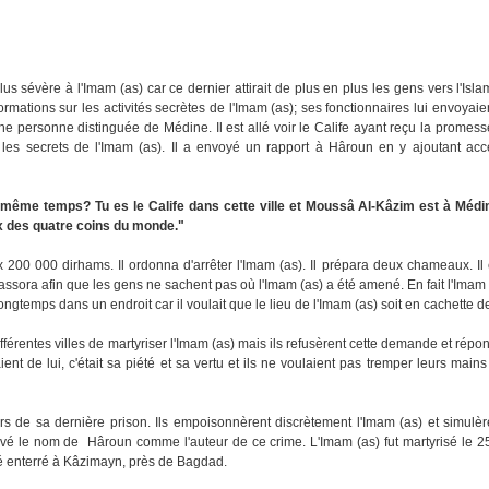
s sévère à l'Imam (as) car ce dernier attirait de plus en plus les gens vers l'Isla
ormations sur les activités secrètes de l'Imam (as); ses fonctionnaires lui envoyaie
une personne distinguée de Médine. Il est allé voir le Calife ayant reçu la promess
s les secrets de l'Imam (as). Il a envoyé un rapport à Hâroun en y ajoutant acc
 même temps? Tu es le Calife dans cette ville et Moussâ Al-Kâzim est à Médi
ux des quatre coins du monde."
x 200 000 dirhams. Il ordonna d'arrêter l'Imam (as). Il prépara deux chameaux. Il
assora afin que les gens ne sachent pas où l'Imam (as) a été amené. En fait l'Imam 
ngtemps dans un endroit car il voulait que le lieu de l'Imam (as) soit en cachette d
érentes villes de martyriser l'Imam (as) mais ils refusèrent cette demande et répon
ent de lui, c'était sa piété et sa vertu et ils ne voulaient pas tremper leurs main
ers de sa dernière prison. Ils empoisonnèrent discrètement l'Imam (as) et simulè
ravé le nom de Hâroun comme l'auteur de ce crime. L'Imam (as) fut martyrisé le 2
té enterré à Kâzimayn, près de Bagdad.