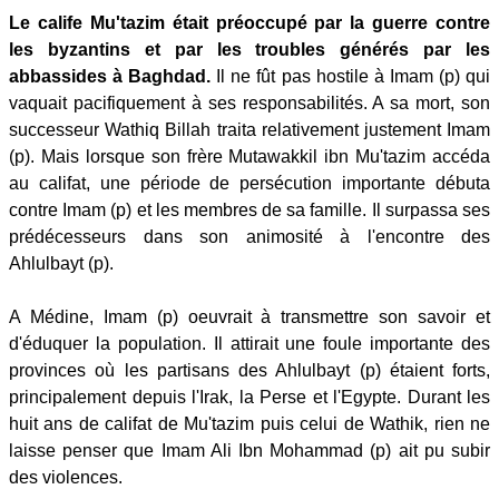
Le calife Mu'tazim était préoccupé par la guerre contre
les byzantins et par les troubles générés par les
abbassides à Baghdad.
Il ne fût pas hostile à Imam (p) qui
vaquait pacifiquement à ses responsabilités. A sa mort, son
successeur Wathiq Billah traita relativement justement Imam
(p). Mais lorsque son frère Mutawakkil ibn Mu'tazim accéda
au califat, une période de persécution importante débuta
contre Imam (p) et les membres de sa famille. Il surpassa ses
prédécesseurs dans son animosité à l'encontre des
Ahlulbayt (p).
A Médine, Imam (p) oeuvrait à transmettre son savoir et
d'éduquer la population. Il attirait une foule importante des
provinces où les partisans des Ahlulbayt (p) étaient forts,
principalement depuis l'Irak, la Perse et l'Egypte. Durant les
huit ans de califat de Mu'tazim puis celui de Wathik, rien ne
laisse penser que Imam Ali Ibn Mohammad (p) ait pu subir
des violences.