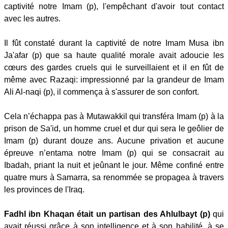
captivité notre Imam (p), l'empêchant d'avoir tout contact
avec les autres.
Il fût constaté durant la captivité de notre Imam Musa ibn
Ja'afar (p) que sa haute qualité morale avait adoucie les
cœurs des gardes cruels qui le surveillaient et il en fût de
même avec Razaqi: impressionné par la grandeur de Imam
Ali Al-naqi (p), il commença à s'assurer de son confort.
Cela n’échappa pas à Mutawakkil qui transféra Imam (p) à la
prison de Sa'id, un homme cruel et dur qui sera le geôlier de
Imam (p) durant douze ans. Aucune privation et aucune
épreuve n’entama notre Imam (p) qui se consacrait au
Ibadah, priant la nuit et jeûnant le jour. Même confiné entre
quatre murs à Samarra, sa renommée se propagea à travers
les provinces de l'Iraq.
Fadhl ibn Khaqan était un partisan des Ahlulbayt (p)
qui
avait réussi grâce à son intelligence et à son habilité, à se