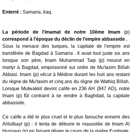
Enterré :
Samarra, Iraq.
La période de l'imamat de notre 10ème Imam
(p)
correspond à l'époque du déclin de l'empire abbasside .
Sous la menace des turques, la capitale de l'empire est
transférée de Bagdad à Samarra . Il avait tout juste six ans
lorsque son père, Imam Muhammad Taqi (p) mourut en
martyr à Bagdad, empoisonné sur ordre de Mu'tasim Billah
Abbasi. Imam (p) vécut à Médine durant les huit ans restant
du règne de Mu'tasim et cinq ans du règne de Wathiq Billah.
Lorsque Mutwakkil devint calife en 236 AH (847 AD), notre
Imam (p) fût contraint à se rendre à Baghdad, la capitale
abbasside.
Ce calife a été le plus cruel et le plus farouche ennemi des
Ahlulbayt (p) : il tenta de détruire le mausolée de Imam Al
Hussayn (p) en faisant dévier le cours de la rivière Euphrate.