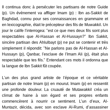
Il continua donc à persécuter les partisans de notre Guide
(p). Un évènement va affliger Imam (p) : Ibn as-Sakkit de
Baghdad, connu pour ses connaissances en grammaire et
en lexicographie, était le précepteur des fils de Muwakkil. Un
jour le calife l'interrogea: "est ce que mes deux fils sont plus
respectables que Al-Hassan et Al-Hussayn?" Ibn Sakkit,
sincère partisan des Ahlulbayt (p) ne put se contenir et très
simplement il répondit: "Ne parlons pas de Al-Hassan et Al-
Hussayn (p), Qanbar, l'esclave de l'Imam Ali (p), était plus
respectable que tes fils." Entendant ces mots il ordonna que
la langue de Ibn Sakkit fût coupée.
L'un des plus grand artiste de l'époque et ce véritable
partisan de notre Imam (p) en mourut. Imam (p) en ressentit
une profonde douleur. La cruauté de Mutawakkil créa un
climat de haine à son égard et ses propres enfants
commencèrent à nourrir ce sentiment. L’un d’eux, Al-
Muntazir, décida, avec son esclave Al-Rumi, d’assassiner