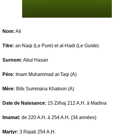
Nom:
Ali
Titre:
an-Naqi (Le Pure) et al-Hadi (Le Guide)
Surnom:
Abul Hasan
Père:
Imam Muhammad at-Taqi (A)
Mère:
Bibi Summana Khatoon (A)
Date de Naissance:
15 Zilhaj 212 A.H. à Madina
Imamat:
de 220 A.H. à 254 A.H. (34 années)
Martyr:
3 Rajab 254 A.H.