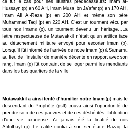
ce fût le cas pour ses illustres prédécesseurs: Imam al-
Hussayn (p) en 60 AH, Imam Musa ibn Ja'afar (p) en 170 AH,
Imam Ali Al-Reza (p) en 200 AH et même son père
Muhammad Taqi (p) en 220 AH. C’est un tourment vécu par
tous nos Imams (p), un tourment devenu un héritage…La
lettre respectueuse de Mutawakkil n’était qu’un artifice face
au détachement militaire envoyé pour escorter Imam (p).
Lorsqu’il fût informé de l'arrivée de notre Imam (p) à Samarra,
au lieu de l’installer de manière décente en rapport avec son
rang, Imam (p) fût contraint de se loger parmi les mendiants
dans les bas quartiers de la ville.
Mutawakkil a ainsi tenté d'humilier notre Imam
(p) mais le
descendant du Prophète (pslf) trouva ainsi l’opportunité de
prendre soin de ces pauvres et de ces déshérités: l'obtention
d'une vie luxurieuse n'a jamais été la finalité de nos
Ahlulbayt (p). Le calife confia à son secrétaire Razaqi la