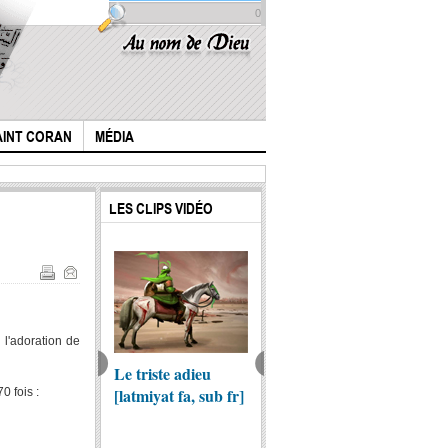
0
AINT CORAN
MÉDIA
LES CLIPS VIDÉO
 l'adoration de
iyat - Paix sur
Le triste adieu
l'Histoire de l'Imam
Qui mé
eilleur des
[latmiyat fa, sub fr]
Houssain (p) selon
maudit
0 fois :
leurs [sub fr]
le livre "Al lohuf"...