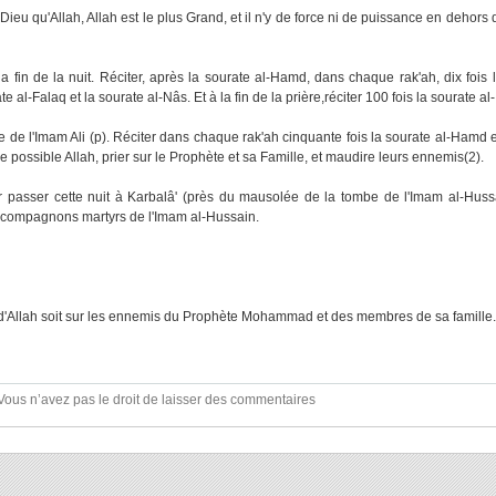
e Dieu qu'Allah, Allah est le plus Grand, et il n'y de force ni de puissance en dehors d
a fin de la nuit. Réciter, après la sourate al-Hamd, dans chaque rak'ah, dix fois l
te al-Falaq et la sourate al-Nâs. Et à la fin de la prière,réciter 100 fois la sourate al
e de l'Imam Ali (p). Réciter dans chaque rak'ah cinquante fois la sourate al-Hamd et
que possible Allah, prier sur le Prophète et sa Famille, et maudire leurs ennemis(2).
 passer cette nuit à Karbalâ' (près du mausolée de la tombe de l'Imam al-Hussai
es compagnons martyrs de l'Imam al-Hussain.
 d'Allah soit sur les ennemis du Prophète Mohammad et des membres de sa famille.
Vous n’avez pas le droit de laisser des commentaires