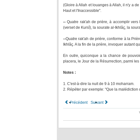
(Gloire à Allah et louanges à Allah, il n'y a d
Haut et l'Inaccessible".
--
Quatre rak'ah de prière, à accomplir vers l
(verset de Kursî), la sourate al-Ikhlâç, la soura
--
Quatre rak'ah de prière, conforme à la Prièr
Ikhlâç. A la fin de la prière, invoquer autant 
En outre, quiconque a la chance de pouvoir
placera, le Jour de la Résurrection, parmi l
Notes :
1. C'est-à-dire la nuit de 9 à 10 moharram.
2. Répéter par exemple: "Que la malédiction
Précédent
Suivant