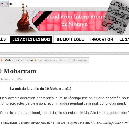
026 10pm
LES
LES ACTES DES MOIS
BIBLIOTHÈQUE
INVOCATION
LE S
Moharram al-Haram
La nuit de la veille du 10 Moharram
 10 Moharram
ffichages :
6692
La nuit de la veille du 10 Moharram(1)
t les actes d'adoration appropriés, aura la récompense spirituelle décernée pour
e nombreux actes de piété sont recommandés pendant cette nuit, dont notamment:
ils ont tué l'Imam
Latm
al-Hussein (p) au
le m
lles la sourate al-Hamd, et trois fois la sourate al-Ikhlâç. A la fin de la prière, dire 7
lieu du saint
meil
a illâ-llâhu wallâhu akbar, wa lâ hawla wa lâ qûwwata illâ bi-llah-il-'Aliyy-il-'Adhîm"
prophète