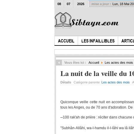
08
07
2026
mise a jour :
Lun, 18 Mai 2
ACCUEIL
LES INFAILLIBLES
ARTIC
Vous êtes ici :
Accueil
Les actes des mois
La nuit de la veille du
Détails
Catégorie parente:
Les actes des mois
A
Quiconque veille cette nuit en accomplissan
tous les Anges, ou de 70 ans d'adoration. D
--
100 rak'ah de prière : réciter dans chacune d'e
"Subhân-Allâhi, wa-l-hamdu il-l-lâhi wa lâ ilâh