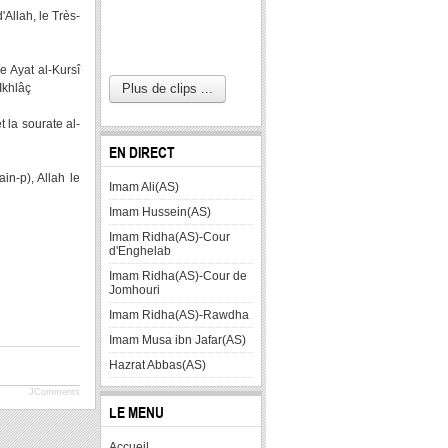
'Allah, le Très-
e Ayat al-Kursî
-Ikhlâç
Plus de clips ...
 la sourate al-
EN DIRECT
n-p), Allah le
Imam Ali(AS)
Imam Hussein(AS)
Imam Ridha(AS)-Cour
d'Enghelab
Imam Ridha(AS)-Cour de
Jomhouri
Imam Ridha(AS)-Rawdha
Imam Musa ibn Jafar(AS)
Hazrat Abbas(AS)
JComments
LE MENU
Accueil