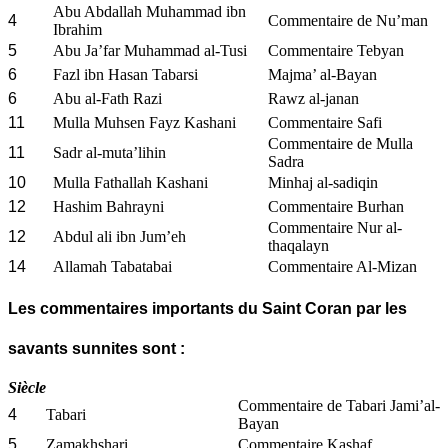
Abu Abdallah Muhammad ibn
4
Commentaire de Nu’man
Ibrahim
5
Abu Ja’far Muhammad al-Tusi
Commentaire Tebyan
6
Fazl ibn Hasan Tabarsi
Majma’ al-Bayan
6
Abu al-Fath Razi
Rawz al-janan
11
Mulla Muhsen Fayz Kashani
Commentaire Safi
Commentaire de Mulla
11
Sadr al-muta’lihin
Sadra
10
Mulla Fathallah Kashani
Minhaj al-sadiqin
12
Hashim Bahrayni
Commentaire Burhan
Commentaire Nur al-
12
Abdul ali ibn Jum’eh
thaqalayn
14
Allamah Tabatabai
Commentaire Al-Mizan
Les commentaires importants du Saint Coran par les
savants sunnites sont :
Siècle
Commentaire de Tabari Jami’al-
4
Tabari
Bayan
5
Zamakhshari
Commentaire Kashaf