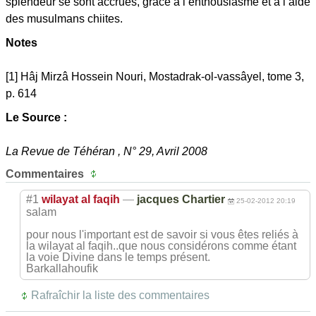
splendeur se sont accrues, grâce à l’enthousiasme et à l’aide
des musulmans chiites.
Notes
[1] Hâj Mirzâ Hossein Nouri, Mostadrak-ol-vassâyel, tome 3,
p. 614
Le Source :
La Revue de Téhéran , N° 29, Avril 2008
Commentaires
#1
wilayat al faqih
—
jacques Chartier
25-02-2012 20:19
salam
pour nous l'important est de savoir si vous êtes reliés à
la wilayat al faqih..que nous considérons comme étant
la voie Divine dans le temps présent.
Barkallahoufik
Rafraîchir la liste des commentaires