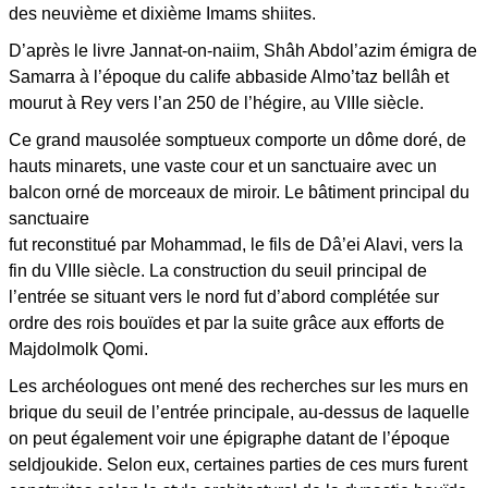
des neuvième et dixième Imams shiites.
D’après le livre Jannat-on-naiim, Shâh Abdol’azim émigra de
Samarra à l’époque du calife abbaside Almo’taz bellâh et
mourut à Rey vers l’an 250 de l’hégire, au VIIIe siècle.
Ce grand mausolée somptueux comporte un dôme doré, de
hauts minarets, une vaste cour et un sanctuaire avec un
balcon orné de morceaux de miroir. Le bâtiment principal du
sanctuaire
fut reconstitué par Mohammad, le fils de Dâ’ei Alavi, vers la
fin du VIIIe siècle. La construction du seuil principal de
l’entrée se situant vers le nord fut d’abord complétée sur
ordre des rois bouïdes et par la suite grâce aux efforts de
Majdolmolk Qomi.
Les archéologues ont mené des recherches sur les murs en
brique du seuil de l’entrée principale, au-dessus de laquelle
on peut également voir une épigraphe datant de l’époque
seldjoukide. Selon eux, certaines parties de ces murs furent