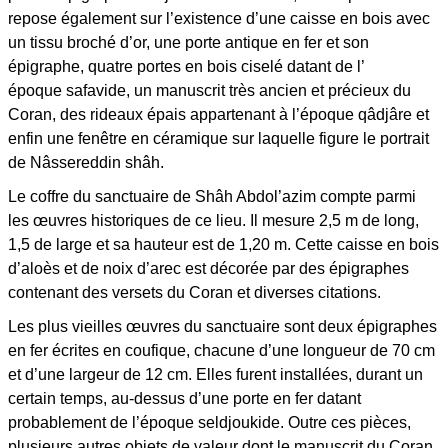
repose également sur l’existence d’une caisse en bois avec
un tissu broché d’or, une porte antique en fer et son
épigraphe, quatre portes en bois ciselé datant de l’
époque safavide, un manuscrit très ancien et précieux du
Coran, des rideaux épais appartenant à l’époque qâdjâre et
enfin une fenêtre en céramique sur laquelle figure le portrait
de Nâssereddin shâh.
Le coffre du sanctuaire de Shâh Abdol’azim compte parmi
les œuvres historiques de ce lieu. Il mesure 2,5 m de long,
1,5 de large et sa hauteur est de 1,20 m. Cette caisse en bois
d’aloès et de noix d’arec est décorée par des épigraphes
contenant des versets du Coran et diverses citations.
Les plus vieilles œuvres du sanctuaire sont deux épigraphes
en fer écrites en coufique, chacune d’une longueur de 70 cm
et d’une largeur de 12 cm. Elles furent installées, durant un
certain temps, au-dessus d’une porte en fer datant
probablement de l’époque seldjoukide. Outre ces pièces,
plusieurs autres objets de valeur dont le manuscrit du Coran,