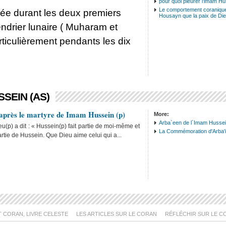
pour quoi pleurer l'imam H
Le comportement coranique
e durant les deux premiers
Housayn que la paix de Dieu
ndrier lunaire ( Muharam et
articulièrement pendants les dix
SEIN (AS)
après le martyre de Imam Hussein (p)
More:
Arba`een de l`Imam Hussei
(p) a dit : « Hussein(p) fait partie de moi-même et
La Commémoration d'Arba'
rtie de Hussein. Que Dieu aime celui qui a...
T CORAN, LIVRE CELESTE
LES ARTICLES SUR LE CORAN
RÉFLÉCHIR SUR LE C