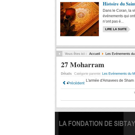
Histoire du Sai
Dans le Coran, la vi
événements qui ont 
n’ont pas é...
LIRE LA SUITE
Vous êtes ici :
Accueil
Les Evénements du
27 Moharram
Détails
Catégorie parente:
Les Evénements du M
L'armée d'Amavees de Sham so
Précédent
LA FONDATION DE SIBTA