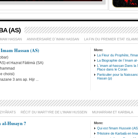
A (AS)
IMAM HASSAN
ANNIVERSAIRE D`IMAM HASSAN
LA FIN DU PREMIER ETAT ISLAM
l`Imam Hassan (AS)
More:
La Fleur du Prophète, l'Im
bbar)
La Biographie de l`Imam al
(AS) et Hazrat Fàtémà (SA)
L`imam al-hassan Dans la 
ohammad
Place dans le Coran
e choisi)
Particulier pour la Naissan
l'Histoire de l'Imam
Fem
Hasan (p)
zane 3 ans ap. Hijr ...
Houssain (p) N.6
prop
des 
ZIYÂRATS
RÉCIT DU MARTYRE DE L'IMAM HUSSEIN
MUHARRAM ET KARBALA
m al-Husayn ?
More:
Qui est l'imam Hussein (AS
l'Histoire de Karbalà en Im