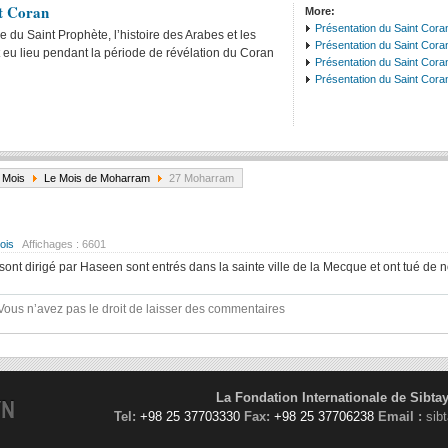
nt Coran
More:
Présentation du Saint Cora
e du Saint Prophète, l’histoire des Arabes et les
Présentation du Saint Cora
eu lieu pendant la période de révélation du Coran
Présentation du Saint Coran
Présentation du Saint Coran
 Mois
Le Mois de Moharram
27 Moharram
ois
Affichages :
6601
nt dirigé par Haseen sont entrés dans la sainte ville de la Mecque et ont tué de
Vous n’avez pas le droit de laisser des commentaires
La Fondation Internationale de Sibta
YN
Tel:
+98 25 37703330
Fax:
+98 25 37706238
Email :
sib