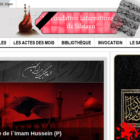
026 10pm
LES
LES ACTES DES MOIS
BIBLIOTHÈQUE
INVOCATION
LE S
e de l`Imam Hussein (P)