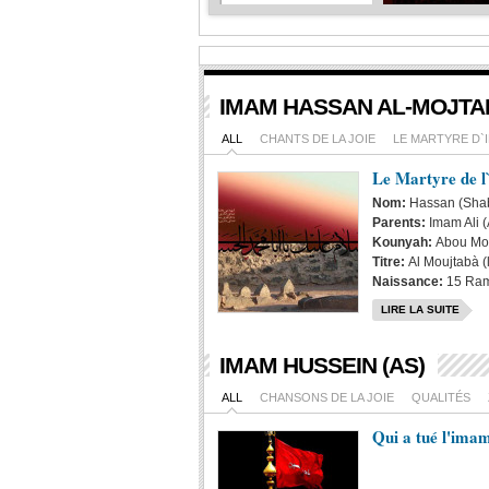
Hussein
al-
Ghareeb
:...
Basem
IMAM HASSAN AL-MOJTAB
al-
Karbalayi
ALL
CHANTS DE LA JOIE
LE MARTYRE D`
:...
Le Martyre de 
Galerie
Nom:
Hassan (Sha
des
Parents:
Imam Ali 
Images
:...
Kounyah:
Abou M
Titre:
Al Moujtabà (l
Naissance:
15 Rama
LIRE LA SUITE
IMAM HUSSEIN (AS)
ALL
CHANSONS DE LA JOIE
QUALITÉS
Qui a tué l'ima