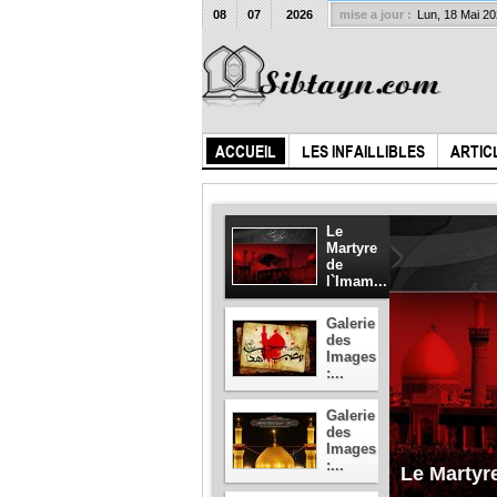
08
07
2026
mise a jour :
Lun, 18 Mai 2
ACCUEIL
LES INFAILLIBLES
ARTIC
Le
Martyre
de
l`Imam...
Galerie
des
Images
:...
Galerie
des
Images
:...
Le Martyr