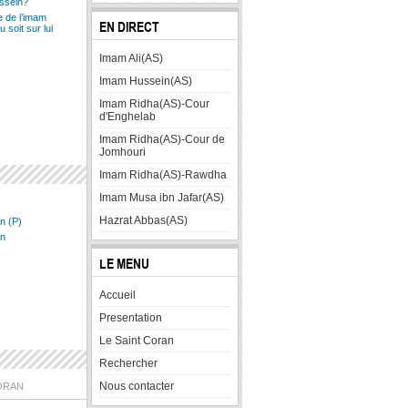
ussein?
 de l’imam
EN DIRECT
 soit sur lui
Imam Ali(AS)
Imam Hussein(AS)
Imam Ridha(AS)-Cour
d'Enghelab
Imam Ridha(AS)-Cour de
Jomhouri
Imam Ridha(AS)-Rawdha
Imam Musa ibn Jafar(AS)
Hazrat Abbas(AS)
n (P)
in
LE MENU
Accueil
Presentation
Le Saint Coran
Rechercher
Nous contacter
ORAN