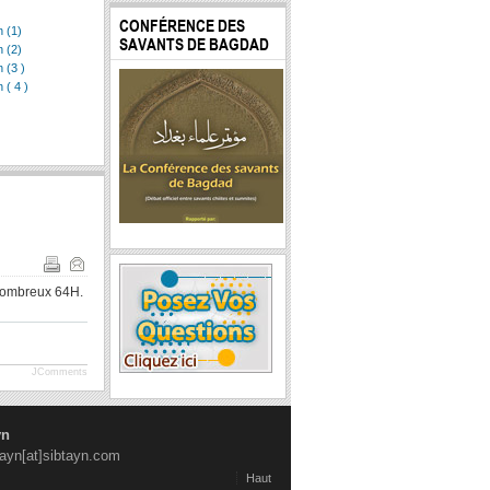
CONFÉRENCE DES
n (1)
SAVANTS DE BAGDAD
n (2)
 (3 )
 ( 4 )
 nombreux 64H.
JComments
yn
tayn[at]sibtayn.com
Haut