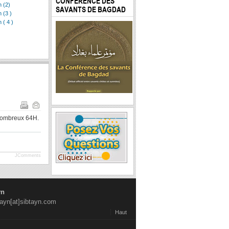
CONFÉRENCE DES
n (2)
SAVANTS DE BAGDAD
 (3 )
 ( 4 )
 nombreux 64H.
JComments
yn
tayn[at]sibtayn.com
Haut