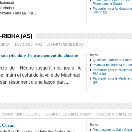
L`imam al-hassan Dans la 
ohammad
Place dans le Coran
e choisi)
Particulier pour la Naissan
Hasan (p)
zane 3 ans ap. Hijr ...
-RIDHA (AS)
L`IMAM
LA VIE DE L`IMAM
LE MARTYRE DE L`IMAM
son rôle dans l’enracinement du chiisme
More:
Quelques hadiths de l'Imam
Imam Ali ibn Moussa al-Rid
cle de l’Hégire jusqu’à nos jours, le
Particulier pour la Naissanc
Ridha (p)
e Imâm et celui de la ville de Mashhad,
Particulier pour le Martyre
ân résonnent d’une façon parti...
(p)
T CORAN, LIVRE CELESTE
LES ARTICLES SUR LE CORAN
RÉFLÉCHIR SUR LE C
nt Coran
More:
Présentation du Saint Cora
e du Saint Prophète, l’histoire des Arabes et les