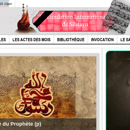
026 10pm
LES
LES ACTES DES MOIS
BIBLIOTHÈQUE
INVOCATION
LE S
e du Prophète (p)