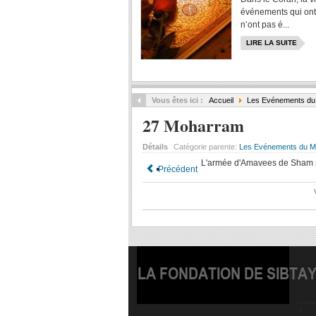
événements qui ont 
n’ont pas é...
LIRE LA SUITE
Vous êtes ici :
Accueil
Les Evénements du
27 Moharram
Détails
Catégorie parente:
Les Evénements du M
L'armée d'Amavees de Sham so
Précédent
LA FONDATION DE SIBTA