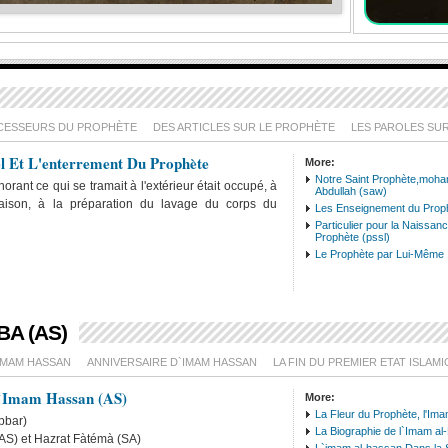
CESSEURS DU PROPHÈTE
DES ARTICLES SUR LE PROPHÈTE
LES PAROLES SU
l Et L'enterrement Du Prophète
More:
Notre Saint Prophète,moh
gnorant ce qui se tramait à l'extérieur était occupé, à
Abdullah (saw)
 maison, à la préparation du lavage du corps du
Les Enseignement du Prop
Particulier pour la Naissan
Prophète (pssl)
latmiyat sur Abbas
le m
Le Prophète par Lui-Même
bin Ali
Moh
huss
A (AS)
IMAM HASSAN
ANNIVERSAIRE D`IMAM HASSAN
LA FIN DU PREMIER ETAT ISLAM
l`Imam Hassan (AS)
More:
La Fleur du Prophète, l'Im
bbar)
La Biographie de l`Imam al
(AS) et Hazrat Fàtémà (SA)