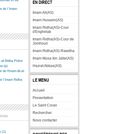
Sunnah et sa
EN DIRECT
ce de l`Imam
Imam Ali(AS)
Imam Hussein(AS)
Imam Ridha(AS)-Cour
d'Enghelab
Imam Ridha(AS)-Cour de
Jomhouri
Imam Ridha(AS)-Rawdha
Imam Musa ibn Jafar(AS)
 al-Ridha Prière
Hazrat Abbas(AS)
ha (p)
e de l'Imam Ali al-
LE MENU
 de l`Imam Ridha
Accueil
Presentation
Le Saint Coran
Rechercher
ORAN
Nous contacter
n (1)