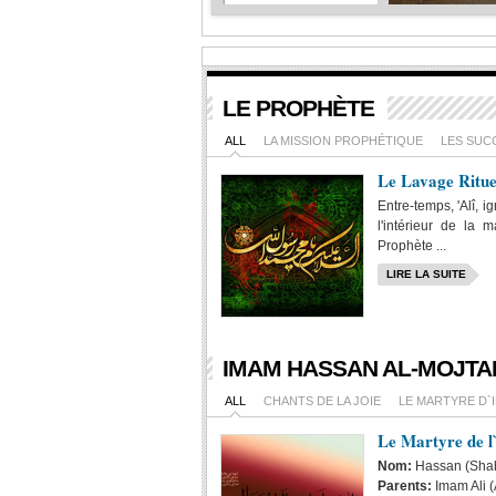
Le
Martyre
de
l`Imam...
La
LE PROPHÈTE
visite
pieuse
ALL
LA MISSION PROPHÉTIQUE
LES SUC
de...
Le Lavage Ritue
Galerie
Entre-temps, 'Alî, i
des
l'intérieur de la
Images
:...
Prophète ...
LIRE LA SUITE
IMAM HASSAN AL-MOJTAB
ALL
CHANTS DE LA JOIE
LE MARTYRE D`
Le Martyre de 
Nom:
Hassan (Sha
Parents:
Imam Ali 