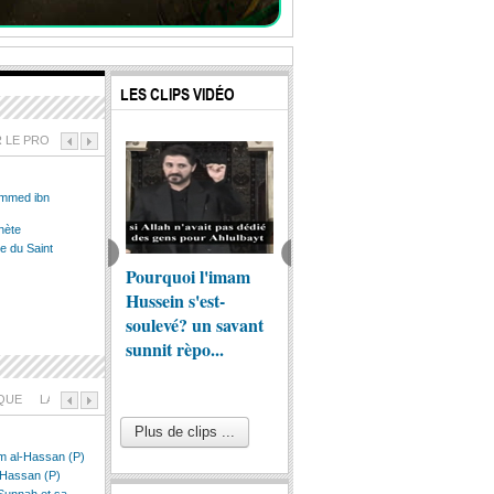
LES CLIPS VIDÉO
R LE PROPHÈTE
PAROLES DU PROPHÈTE
LA VIE DU PROPHÈTE
LA MORT DU
ammed ibn
hète
ce du Saint
essage
Pourquoi l'imam
la naissance
Femme
ammado-
Hussein s'est-
miraculeuse du
prophè
einite
soulevé? un savant
prophète Jèsus(as) ,
des cr
sunnit rèpo...
selon le Co...
IQUE
LA VIE D`IMAM HASSAN
Plus de clips ...
am al-Hassan (P)
-Hassan (P)