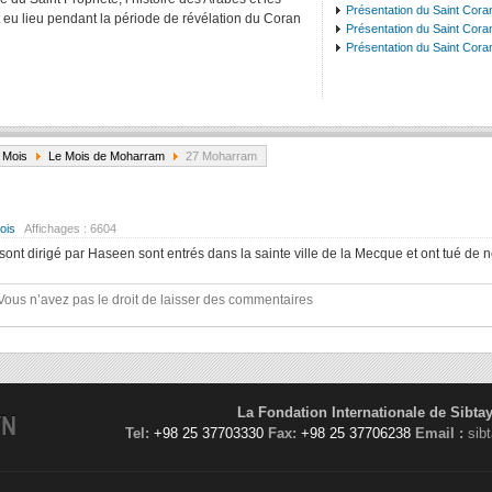
Présentation du Saint Cora
eu lieu pendant la période de révélation du Coran
Présentation du Saint Coran
Présentation du Saint Coran
 Mois
Le Mois de Moharram
27 Moharram
ois
Affichages :
6604
nt dirigé par Haseen sont entrés dans la sainte ville de la Mecque et ont tué de
Vous n’avez pas le droit de laisser des commentaires
La Fondation Internationale de Sibta
YN
Tel:
+98 25 37703330
Fax:
+98 25 37706238
Email :
sib