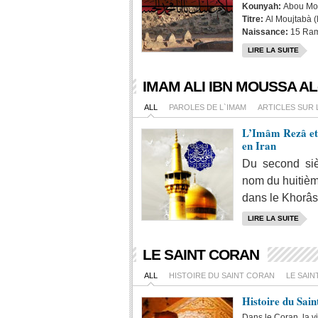
Kounyah:
Abou M
Titre:
Al Moujtabà (l
Naissance:
15 Rama
LIRE LA SUITE
IMAM ALI IBN MOUSSA AL
ALL
PAROLES DE L`IMAM
ARTICLES SUR 
L’Imâm Rezâ et 
en Iran
Du second siè
nom du huitièm
dans le Khorâss
LIRE LA SUITE
LE SAINT CORAN
ALL
HISTOIRE DU SAINT CORAN
LE SAIN
Histoire du Sai
Dans le Coran, la vi