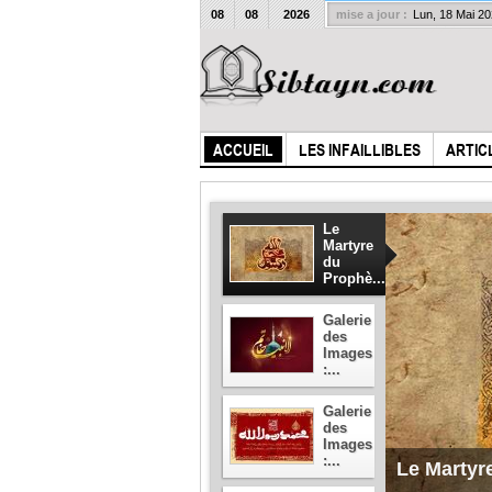
08
08
2026
mise a jour :
Lun, 18 Mai 2
ACCUEIL
LES INFAILLIBLES
ARTIC
Le
Martyre
du
Prophè...
Galerie
des
Images
:...
Galerie
des
Images
:...
Le Martyr