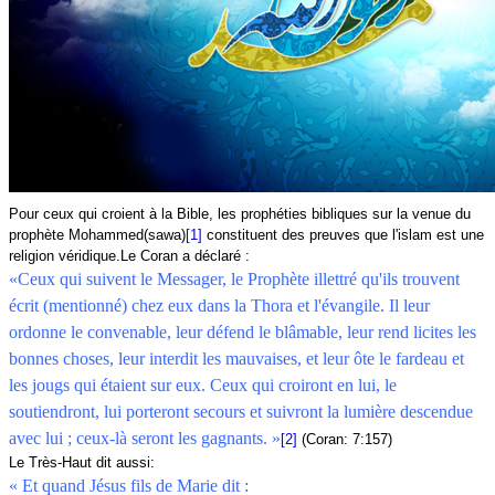
Pour ceux qui croient à la Bible, les prophéties bibliques sur la venue du
prophète Mohammed(
sawa)
[1]
constituent des preuves que l'islam est une
religion véridique.Le Coran a déclaré :
«
Ceux qui suivent le Messager, le Prophète illettré qu'ils trouvent
écrit (mentionné) chez eux dans la Thora et l'évangile. Il leur
ordonne le convenable, leur défend le blâmable, leur rend licites les
bonnes choses, leur interdit les mauvaises, et leur ôte le fardeau et
les jougs qui étaient sur eux. Ceux qui croiront en lui, le
soutiendront, lui porteront secours et suivront la lumière descendue
avec lui ; ceux-là seront les gagnants. »
[2]
(Coran: 7:157)
Le Très-Haut dit aussi:
« Et quand Jésus fils de Marie dit :