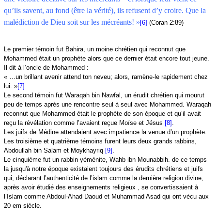
qu’ils savent, au fond (être la vérité), ils refusent d’y croire. Que la
malédiction de Dieu soit sur les mécréants! »
[6]
(Coran 2:89)
Le premier témoin fut Bahira, un moine chrétien qui reconnut que
Mohammed était un prophète alors que ce dernier était encore tout jeune.
Il dit à l’oncle de Mohammed :
« …un brillant avenir attend ton neveu; alors, ramène-le rapidement chez
lui. »
[7]
Le second témoin fut Waraqah bin Nawfal, un érudit chrétien qui mourut
peu de temps après une rencontre seul à seul avec Mohammed. Waraqah
reconnut que Mohammed était le prophète de son époque et qu’il avait
reçu la révélation comme l’avaient reçue Moïse et Jésus
[8]
.
Les juifs de Médine attendaient avec impatience la venue d’un prophète.
Les troisième et quatrième témoins furent leurs deux grands rabbins,
Abdoullah bin Salam et Moykhayriq
[9]
.
Le cinquième fut un rabbin yéménite, Wahb ibn Mounabbih. de ce temps
la jusqu'à notre époque existaient toujours des érudits chrétiens et juifs
qui, déclarant l’authenticité de l’islam comme la dernière religion divine,
après avoir étudié des enseignements religieux , se convertissaient à
l’Islam comme Abdoul-Ahad Daoud et Muhammad Asad qui ont vécu aux
20 em siècle.