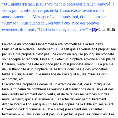
"Ô Enfants d'Israël, je suis vraiment le Messager d'Allah [envoyé] à
vous, pour confirmer ce qui, de la Thora, exister avant moi, et
annonciateur d'un Messager à venir après moi, dont le nom sera
"Ahmad" . Puis quand celui-ci vint à eux avec des preuves
évidentes, ils dirent : "C'est là une magie manifeste" »
.
[3]
(Coran 61:6)
La venue du prophète Mohammed a été prophétisée à la fois dans
l’Ancien et le Nouveau Testament.
[4]
Le fait que sa venue soit prophétisée
par un autre prophète n’est pas une condition requise pour qu’un prophète
soit accepté et reconnu. Moïse, qui était un prophète envoyé au peuple de
Pharaon, n'avait pas été annoncé par aucun prophète avant lui.La preuve
de l’authenticité d’un prophète ne se limite donc pas à des prophéties
faites sur lui; elle inclut le message de Dieu qu’il a , les miracles qu’il
accomplit, etc.
Discuter des prophéties demeure un exercice délicat, car il implique de
faire le tri parmi de nombreuses versions et traductions de la Bible et des
manuscrits récemment découverts, et de faire des recherches sur des
mots hébreux, grecs et araméens. La tâche devient particulièrement
difficile lorsque l’on sait que
« toutes les copies de la Bible émises avant
l’invention de l’imprimerie (au 15e siècle) présentent des variantes
textuelles »
[5]
. Voilà qui n’est pas un sujet facile pour les non-initiés. Les