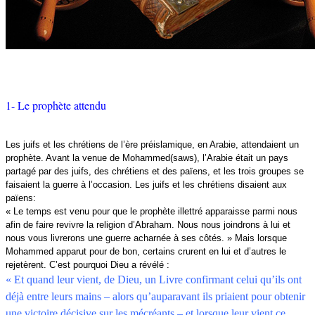
1- Le prophète attendu
Les juifs et les chrétiens de l’ère préislamique, en Arabie, attendaient un
prophète. Avant la venue de Mohammed(saws), l’Arabie était un pays
partagé par des juifs, des chrétiens et des païens, et les trois groupes se
faisaient la guerre à l’occasion. Les juifs et les chrétiens disaient aux
païens:
« Le temps est venu pour que le prophète illettré apparaisse parmi nous
afin de faire revivre la religion d’Abraham. Nous nous joindrons à lui et
nous vous livrerons une guerre acharnée à ses côtés. » Mais lorsque
Mohammed apparut pour de bon, certains crurent en lui et d’autres le
rejetèrent. C’est pourquoi Dieu a révélé :
« Et quand leur vient, de Dieu, un Livre confirmant celui qu’ils ont
déjà entre leurs mains – alors qu’auparavant ils priaient pour obtenir
une victoire décisive sur les mécréants – et lorsque leur vient ce