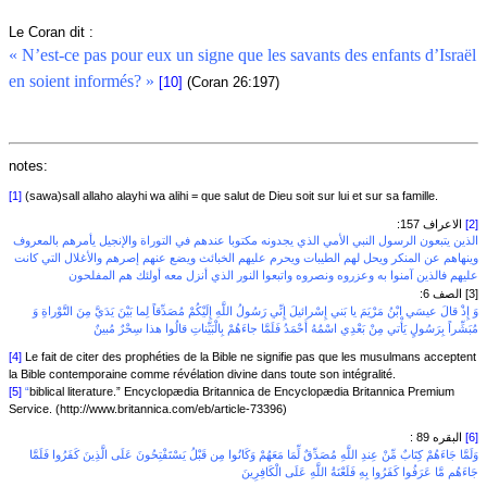
Le Coran dit :
« N’est-ce pas pour eux un signe que les savants des enfants d’Israël
en soient informés? »
[10]
(Coran 26:197)
notes:
[1]
(sawa)sall allaho alayhi wa alihi = que salut de Dieu soit sur lui et sur sa famille.
الاعراف 157:
[2]
الذين يتبعون الرسول النبي الأمي الذي يجدونه مكتوبا عندهم في التوراة والإنجيل يأمرهم بالمعروف
وينهاهم عن المنكر ويحل لهم الطيبات ويحرم عليهم الخبائث ويضع عنهم إصرهم والأغلال التي كانت
عليهم فالذين آمنوا به وعزروه ونصروه واتبعوا النور الذي أنزل معه أولئك هم المفلحون
الصف 6:
[3]
وَ إِذْ قالَ عيسَي ابْنُ مَرْيَمَ يا بَني‏ إِسْرائيلَ إِنِّي رَسُولُ اللَّهِ إِلَيْکُمْ مُصَدِّقاً لِما بَيْنَ يَدَيَّ مِنَ التَّوْراةِ وَ
مُبَشِّراً بِرَسُولٍ يَأْتي‏ مِنْ بَعْدِي اسْمُهُ أَحْمَدُ فَلَمَّا جاءَهُمْ بِالْبَيِّناتِ قالُوا هذا سِحْرٌ مُبينٌ
[4]
Le fait de citer des prophéties de la Bible ne signifie pas que les musulmans acceptent
la Bible contemporaine comme révélation divine dans toute son intégralité.
[5]
“
biblical literature.” Encyclopædia Britannica de Encyclopædia Britannica Premium
Service. (http://www.britannica.com/eb/article-73396)
البقره 89 :
[6]
وَلَمَّا جَاءَهُمْ كِتَابٌ مِّنْ عِندِ اللَّهِ مُصَدِّقٌ لِّمَا مَعَهُمْ وَكَانُوا مِن قَبْلُ يَسْتَفْتِحُونَ عَلَى الَّذِينَ كَفَرُوا فَلَمَّا
جَاءَهُم مَّا عَرَفُوا كَفَرُوا بِهِ فَلَعْنَةُ اللَّهِ عَلَى الْكَافِرِينَ