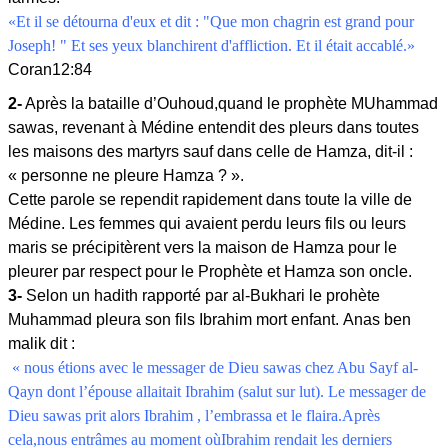
«Et il se détourna d'eux et dit : "Que mon chagrin est grand pour
Joseph! " Et ses yeux blanchirent d'affliction. Et il était accablé.»
Coran12:84
2-
Après la bataille d’Ouhoud,quand le prophète MUhammad
sawas, revenant à Médine entendit des pleurs dans toutes
les maisons des martyrs sauf dans celle de Hamza, dit-il :
« personne ne pleure Hamza ? ».
Cette parole se rependit rapidement dans toute la ville de
Médine. Les femmes qui avaient perdu leurs fils ou leurs
maris se précipitèrent vers la maison de Hamza pour le
pleurer par respect pour le Prophète et Hamza son oncle.
3-
Selon un hadith rapporté par al-Bukhari le prohète
Muhammad pleura son fils Ibrahim mort enfant. Anas ben
malik dit :
« nous étions avec le messager de Dieu sawas chez Abu Sayf al-
Qayn dont l’épouse allaitait Ibrahim (salut sur lut). Le messager de
Dieu sawas prit alors Ibrahim , l’embrassa et le flaira.Après
cela,nous entrâmes au moment oùIbrahim rendait les derniers