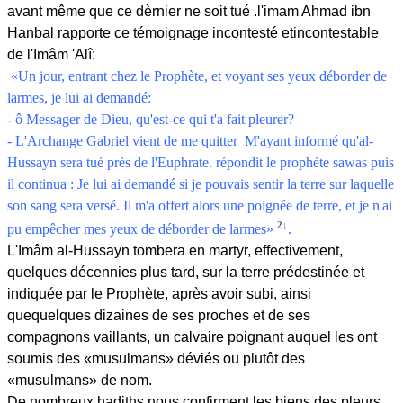
avant même que ce dèrnier ne soit tué .
l'imam Ahmad ibn
Hanbal rapporte ce témoignage incontesté etincontestable
de l'Imâm 'Alî:
«Un jour, entrant chez le Prophète, et voyant ses yeux déborder de
larmes, je lui ai demandé:
- ô Messager de Dieu, qu'est-ce qui t'a fait pleurer?
- L'Archange Gabriel vient de me quitter M'ayant informé qu'al-
Hussayn sera tué près de l'Euphrate. répondit le prophète sawas puis
il continua : Je lui ai demandé si je pouvais sentir la terre sur laquelle
son sang sera versé. Il m'a offert alors une poignée de terre, et je n'ai
2↓
pu empêcher mes yeux de déborder de larmes»
.
L'Imâm al-Hussayn tombera en martyr, effectivement,
quelques décennies plus tard, sur la terre prédestinée et
indiquée par le Prophète, après avoir subi, ainsi
quequelques dizaines de ses proches et de ses
compagnons vaillants, un calvaire poignant auquel les ont
soumis des «musulmans» déviés ou plutôt des
«musulmans» de nom.
De nombreux hadiths nous confirment les biens des pleurs