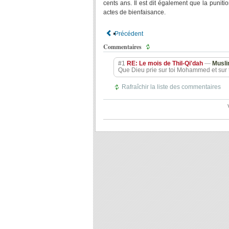
cents ans. Il est dit également que la pun
actes de bienfaisance.
Précédent
Commentaires
#1
RE: Le mois de Thil-Qi'dah
—
Musl
Que Dieu prie sur toi Mohammed et sur ta
Rafraîchir la liste des commentaires