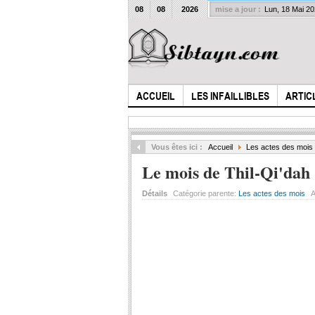
08
08
2026
mise a jour :
Lun, 18 Mai 2
ACCUEIL
LES INFAILLIBLES
ARTIC
Vous êtes ici :
Accueil
Les actes des mois
Le mois de Thil-Qi'dah
Détails
Catégorie parente:
Les actes des mois
A