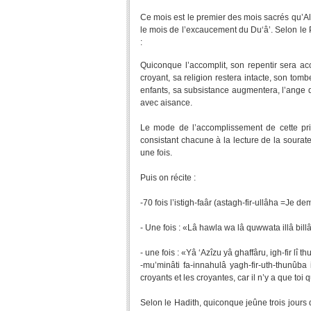
Ce mois est le premier des mois sacrés qu’Al
le mois de l’excaucement du Du‘â’. Selon le P
:
Quiconque l’accomplit, son repentir sera ac
croyant, sa religion restera intacte, son tombe
enfants, sa subsistance augmentera, l’ange d
avec aisance.
Le mode de l’accomplissement de cette priè
consistant chacune à la lecture de la sourate 
une fois.
Puis on récite :
-70 fois l’istigh-faâr (astagh-fir-ullâha =Je 
- Une fois : «Lâ hawla wa lâ quwwata illâ billâ
- une fois : «Yâ ‘Azîzu yâ ghaffâru, igh-fir lî
-mu’minâti fa-innahulâ yagh-fir-uth-thunûb
croyants et les croyantes, car il n’y a que toi
Selon le Hadith, quiconque jeûne trois jours 