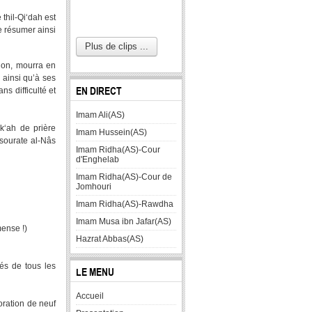
thil-Qi‘dah est
e résumer ainsi
Plus de clips ...
tion, mourra en
a ainsi qu’à ses
EN DIRECT
s difficulté et
Imam Ali(AS)
k‘ah de prière
Imam Hussein(AS)
a sourate al-Nâs
Imam Ridha(AS)-Cour
d'Enghelab
Imam Ridha(AS)-Cour de
Jomhouri
Imam Ridha(AS)-Rawdha
Imam Musa ibn Jafar(AS)
Immense !)
Hazrat Abbas(AS)
és de tous les
LE MENU
Accueil
oration de neuf