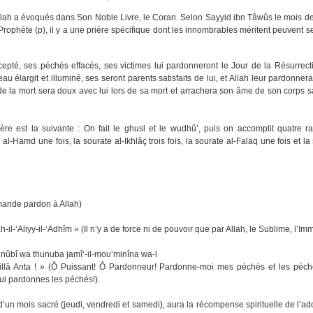
lah a évoqués dans Son Noble Livre, le Coran. Selon Sayyid ibn Tâwûs le mois de 
rophète (p), il y a une prière spécifique dont les innombrables méritent peuvent s
cepté, ses péchés effacés, ses victimes lui pardonneront le Jour de la Résurrec
au élargit et illuminé, ses seront parents satisfaits de lui, et Allah leur pardonner
e la mort sera doux avec lui lors de sa mort et arrachera son âme de son corps san
re est la suivante : On fait le ghusl et le wudhû’, puis on accomplit quatre ra
al-Hamd une fois, la sourate al-Ikhlâç trois fois, la sourate al-Falaq une fois et l
demande pardon à Allah)
h-il-‘Aliyy-il-‘Adhîm » (Il n’y a de force ni de pouvoir que par Allah, le Sublime, l’
 thunûbî wa thunuba jamî‘-il-mou’minîna wa-l
a illâ Anta ! » (Ô Puissant! Ô Pardonneur! Pardonne-moi mes péchés et les péch
 qui pardonnes les péchés!).
d’un mois sacré (jeudi, vendredi et samedi), aura la récompense spirituelle de l’ad