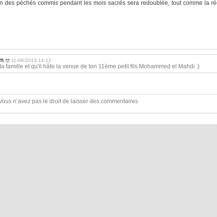
ition des péchés commis pendant les mois sacrés sera redoublée, tout comme la 
im
11-09-2013 14:12
 famille et qu'il hâte la venue de ton 11ème petit fils Mohammed el Mahdi :)
Vous n’avez pas le droit de laisser des commentaires