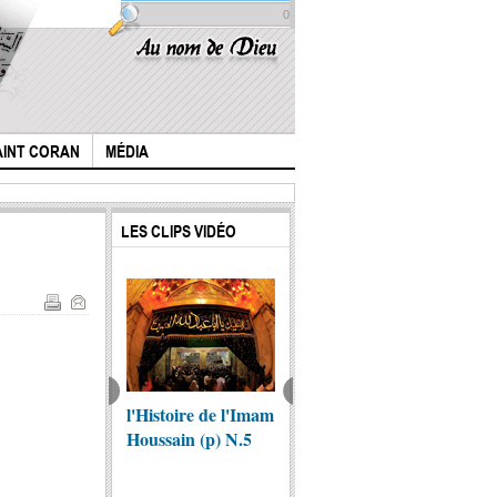
0
AINT CORAN
MÉDIA
LES CLIPS VIDÉO
est l'imam
l'Histoire de l'Imam
L’évangile de
la nai
sein?(En sub
Houssain (p) N.5
Barnabé , vieille de
miracu
1500 ans, qui
prophè
annonce la...
selon l