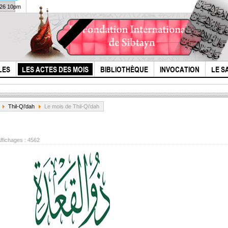
026 10pm
LES
LES ACTES DES MOIS
BIBLIOTHÈQUE
INVOCATION
LE S
Thil-Qi'dah
Le mois de Thil-Qi'dah
ffichages :
4562
Qui 
Le coeur triste est
Hus
arrivé - Seyed
Fr)
madjid
banifatemeh