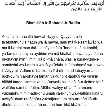
أَوْلِيَاؤُهُمْ الطَّاغُوتُ يُخْرِجُونَهُمْ مِنْ النُّورِ إِلَى الظُّلُمَاتِ أُوْلَئِكَ أَصْحَابُ
النَّارِ هُمْ فِيهَا خَالِدُونَ .
Bism-illâh-ir-Rahamâ-ir-Rahîm
All âhu lâ ilâha illâ huw-al-Hayy-ul-Qayyûm-u lâ
ta’akhuthuhu sinatun wa lâ nawm, lahu mâ fî-s-samâwâti wa
ma fî-l-ardhi man thâ-l-lathî yachfa`u `indahu illâ bi-ithnihi,
ya`lamu mâ bayna aydîhim wa mâ khalfahum wa lâ yuhîtûna
bi-chay’in min `ilmihi illâ bi-mâ châ’a, wasi`a kursiyyuhu-s-
samâwâti wa-l-ardh a wa lâ ya’ûduhu hif-dhuhumâ wa-huwa-
l-`Aliyy-ul-`Adhîm-u. Lâ ikrâha fî-d-dîn-i qad tabayyan-ar-
ruch-du min al-ghayyi faman yakfur bi-t -tâghûti wa yu’min
billâhi faqad istamsaka bi-l-`urwati-l-wuth qâ lâ-n-fiçâma lahâ
wallâhu samî`un `alîm. Allâhu waliyy-ul-lathîna âmanu
yukhrijuhum min-adh-dhulumâti ilâ-n-nûri wa-l-lathîna kafaru
awliyâ’uhum ut-tâghûtu yukhrijûnahum min-an-nûri ilâ-dh-
dhulumâti ula’ika açhâb-un-nâri hum fîhâ khâlidûn.