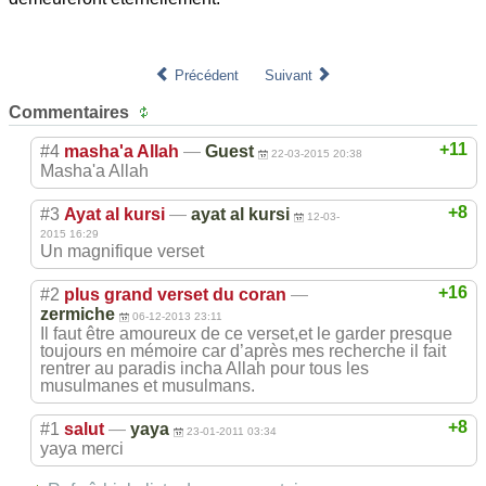
Précédent
Suivant
Commentaires
+11
#4
masha'a Allah
—
Guest
22-03-2015 20:38
Masha'a Allah
+8
#3
Ayat al kursi
—
ayat al kursi
12-03-
2015 16:29
Un magnifique verset
+16
#2
plus grand verset du coran
—
zermiche
06-12-2013 23:11
Il faut être amoureux de ce verset,et le garder presque
toujours en mémoire car d’après mes recherche il fait
rentrer au paradis incha Allah pour tous les
musulmanes et musulmans.
+8
#1
salut
—
yaya
23-01-2011 03:34
yaya merci