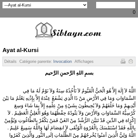
0
Ayat al-Kursi
Détails
Catégorie parente:
Invocation
Affichages :
216105
بسمِ اللهِ الرَّحمنِ الرَّحيم
اللَّهُ لاَ إِلَهَ إِلاَّ هُوَ الْحَيُّ الْقَيُّومُ لاَ تَأْخُذُهُ سِنَةٌ وَلاَ نَوْمٌ لَهُ مَا فِي
السَّمَاوَاتِ وَمَا فِي الأَرْضِ مَنْ ذَا الَّذِي يَشْفَعُ عِنْدَهُ إِلاَّ بِإِذْنِهِ يَعْلَمُ مَا بَيْنَ
أَيْدِيهِمْ وَمَا خَلْفَهُمْ وَلاَ يُحِيطُونَ بِشَيْءٍ مِنْ عِلْمِهِ إِلاَّ بِمَا شَاءَ وَسِعَ
كُرْسِيُّهُ السَّمَاوَاتِ وَالأَرْضَ وَلاَ يَئُودُهُ حِفْظُهُمَا وَهُوَ الْعَلِيُّ الْعَظِيمُ . لاَ
إِكْرَاهَ فِي الدِّينِ قَدْ تَبَيَّنَ الرُّشْدُ مِنْ الغَيِّ فَمَنْ يَكْفُرْ بِالطَّاغُوتِ وَيُؤْمِنْ
بِاللَّهِ فَقَدْ اسْتَمْسَكَ بِالْعُرْوَةِ الْوُثْقَى لاَ انفِصَامَ لَهَا وَاللَّهُ سَمِيعٌ عَلِيمٌ .
اللَّهُ وَلِيُّ الَّذِينَ آمَنُوا يُخْرِجُهُمْ مِنْ الظُّلُمَاتِ إِلَى النُّورِ وَالَّذِينَ كَفَرُوا