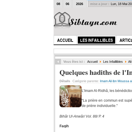
08
06
2026
mise a jour :
Lun, 18 Mai 2
ACCUEIL
LES INFAILLIBLES
ARTIC
Vous êtes ici :
Accueil
Les Infaillibles
Al
Quelques hadiths de l'
Détails
Catégorie parente:
Imam Ali ibn Moussa a
L’Imam Al-Ridhã, les bénédiction
"La prière en commun est supéri
de prière individuelle."
Bihãr Ul-Anwãr/ Vol. 88/ P. 4
Faqih