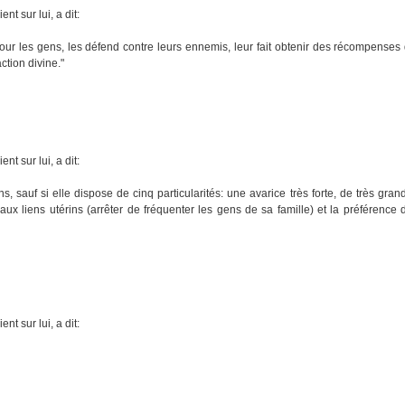
t sur lui, a dit:
our les gens, les défend contre leurs ennemis, leur fait obtenir des récompenses 
ction divine."
t sur lui, a dit:
 sauf si elle dispose de cinq particularités: une avarice très forte, de très gran
n aux liens utérins (arrêter de fréquenter les gens de sa famille) et la préférenc
t sur lui, a dit: