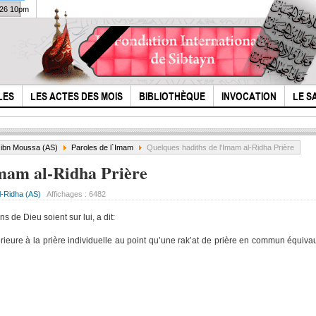
026 10pm
LES
LES ACTES DES MOIS
BIBLIOTHÈQUE
INVOCATION
LE S
i ibn Moussa (AS)
Paroles de l`Imam
Quelques hadiths de l'Imam al-Ridha Prière
Imam al-Ridha Prière
l-Ridha (AS)
Affichages :
6482
s de Dieu soient sur lui, a dit:
eure à la prière individuelle au point qu’une rak’at de prière en commun équivaut
Dialogue des
hadi
refugies musulmans
dans
avec un Roi
auth
Chretien
sunn