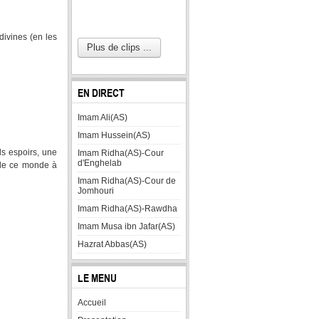
divines (en les
Plus de clips ...
EN DIRECT
Imam Ali(AS)
Imam Hussein(AS)
ds espoirs, une
Imam Ridha(AS)-Cour
d'Enghelab
e de ce monde à
Imam Ridha(AS)-Cour de
Jomhouri
Imam Ridha(AS)-Rawdha
Imam Musa ibn Jafar(AS)
Hazrat Abbas(AS)
LE MENU
Accueil