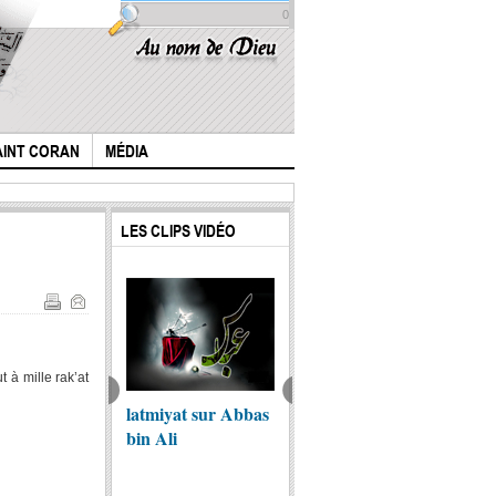
0
AINT CORAN
MÉDIA
LES CLIPS VIDÉO
 à mille rak’at
Qui es
the thaqalayn
latmiyat sur Abbas
Dieu a-t-il créé le
Hussei
 les livres
bin Ali
mal?
Fr)
entiques
ites