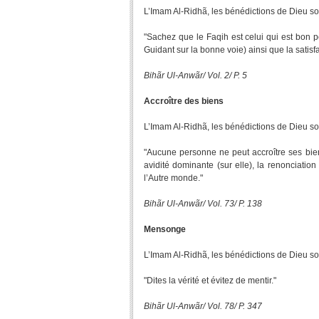
L’Imam Al-Ridhã, les bénédictions de Dieu soien
"Sachez que le Faqih est celui qui est bon p
Guidant sur la bonne voie) ainsi que la satisfa
Bihãr Ul-Anwãr/ Vol. 2/ P. 5
Accroître des biens
L’Imam Al-Ridhã, les bénédictions de Dieu soien
"Aucune personne ne peut accroître ses biens,
avidité dominante (sur elle), la renonciatio
l’Autre monde."
Bihãr Ul-Anwãr/ Vol. 73/ P. 138
Mensonge
L’Imam Al-Ridhã, les bénédictions de Dieu soien
"Dites la vérité et évitez de mentir."
Bihãr Ul-Anwãr/ Vol. 78/ P. 347