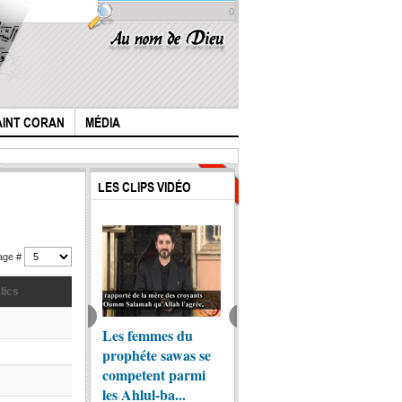
0
AINT CORAN
MÉDIA
Clics :
Clics :
Clics :
Clics :
Clics :
Clics :
LES CLIPS VIDÉO
4101
4221
11312
4653
4112
5079
hage #
lics
ogue des
Les femmes du
hadithe thaqalayn
Latmiy
gies musulmans
prophéte sawas se
dans les livres
le meil
 un Roi
competent parmi
authentiques
meilleu
etien
les Ahlul-ba...
sunnites