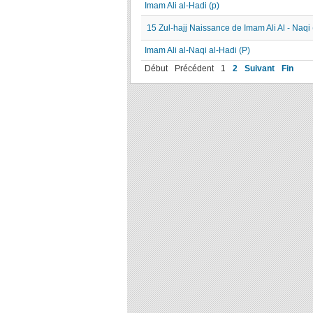
Imam Ali al-Hadi (p)
15 Zul-hajj Naissance de Imam Ali Al - Naqi 
Imam Ali al-Naqi al-Hadi (P)
Début
Précédent
1
2
Suivant
Fin