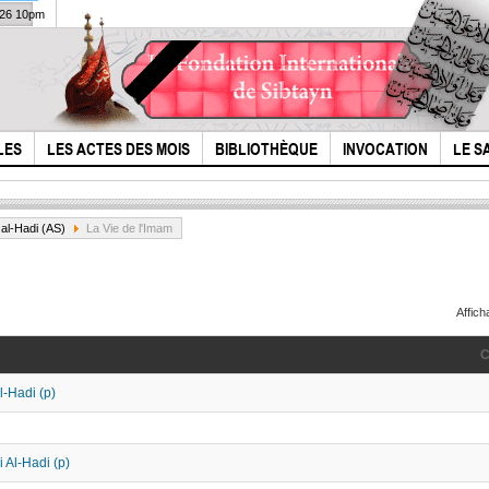
026 10pm
LES
LES ACTES DES MOIS
BIBLIOTHÈQUE
INVOCATION
LE S
i al-Hadi (AS)
La Vie de l'Imam
Affic
C
l-Hadi (p)
l'Histoire de l'Imam
Dial
Houssain (p) selon
refu
le livre "Al lohuf"...
avec
 Al-Hadi (p)
Chr