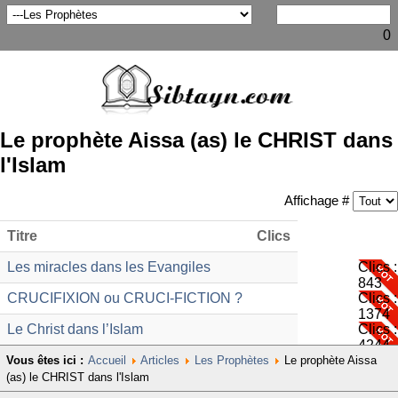
0
Le prophète Aissa (as) le CHRIST dans
l'Islam
Affichage #
Titre
Clics
Les miracles dans les Evangiles
Clics :
843
CRUCIFIXION ou CRUCI-FICTION ?
Clics :
1374
Le Christ dans l’Islam
Clics :
4244
Vous êtes ici :
Accueil
Articles
Les Prophètes
Le prophète Aissa
(as) le CHRIST dans l'Islam