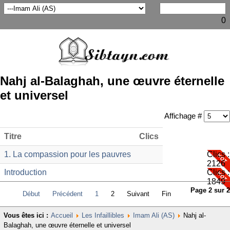
0
Nahj al-Balaghah, une œuvre éternelle
et universel
Affichage #
Titre
Clics
1. La compassion pour les pauvres
Clics :
2126
Introduction
Clics :
1849
Page 2 sur 2
Début
Précédent
1
2
Suivant
Fin
Vous êtes ici :
Accueil
Les Infaillibles
Imam Ali (AS)
Nahj al-
Balaghah, une œuvre éternelle et universel