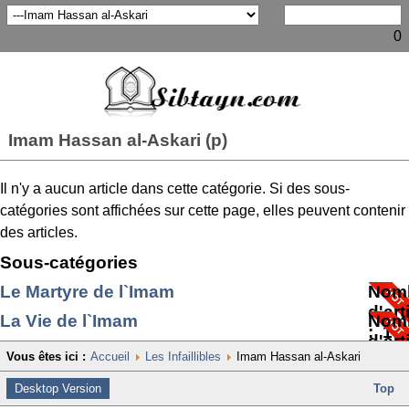
0
Imam Hassan al-Askari (p)
Il n'y a aucun article dans cette catégorie. Si des sous-
catégories sont affichées sur cette page, elles peuvent contenir
des articles.
Sous-catégories
Le Martyre de l`Imam
Nom
d'art
La Vie de l`Imam
Nom
: 1
d'art
Vous êtes ici :
Accueil
Les Infaillibles
Imam Hassan al-Askari
: 3
Desktop Version
Top