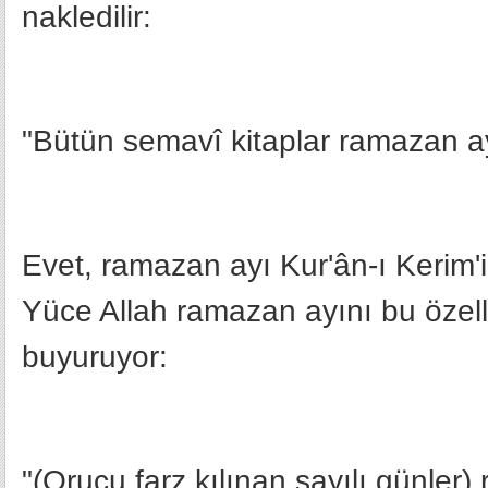
nakledilir:
"Bütün semavî kitaplar ramazan ay
Evet, ramazan ayı Kur'ân-ı Kerim'i
Yüce Allah ramazan ayını bu özelli
buyuruyor:
"(Orucu farz kılınan sayılı günler)