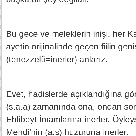
Bu gece ve meleklerin inişi, her K
ayetin orijinalinde geçen fiilin g
(tenezzelû=inerler) anlarız.
Evet, hadislerde açıklandığına g
(s.a.a) zamanında ona, ondan sonr
Ehlibeyt İmamlarına inerler. Öyle
Mehdi'nin (a.s) huzuruna inerler.