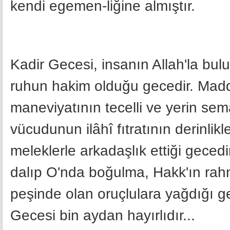
kendi egemen-liğine almıştır.
Kadir Gecesi, insanın Allah'la buluş
ruhun hakim olduğu gecedir. Madde
maneviyatının tecelli ve yerin se
vücudunun ilâhî fıtratının derinlik
meleklerle arkadaşlık ettiği gecedi
dalıp O'nda boğulma, Hakk'ın rah
peşinde olan oruçlulara yağdığı gec
Gecesi bin aydan hayırlıdır...