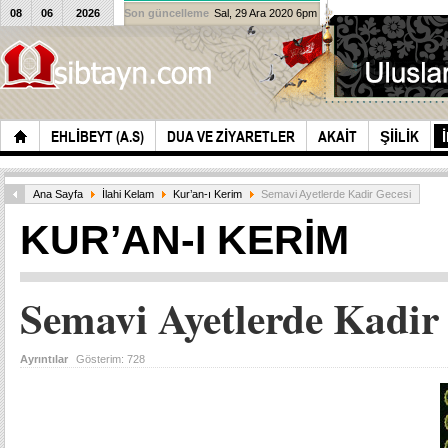
08
06
2026
Son güncelleme
Sal, 29 Ara 2020 6pm
EHLIBEYT (A.S)
DUA VE ZIYARETLER
AKAIT
ŞIILIK
Ana Sayfa
İlahi Kelam
Kur’an-ı Kerim
Semavi Ayetlerde Kadir Gecesi
KUR’AN-I KERIM
Semavi Ayetlerde Kadir
Ayrıntılar
Gösterim:
728