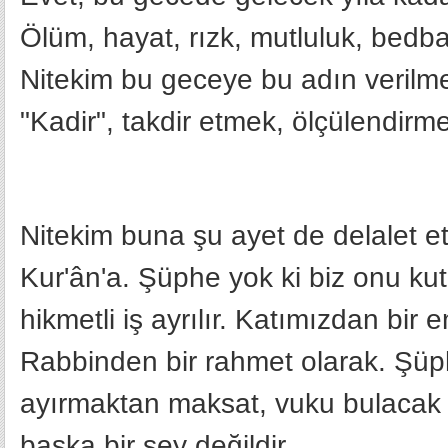
Ölüm, hayat, rızk, mutluluk, bedba
Nitekim bu geceye bu adın verilm
"Kadir", takdir etmek, ölçülendirm
Nitekim buna şu ayet de delalet e
Kur'ân'a. Şüphe yok ki biz onu kut
hikmetli iş ayrılır. Katımızdan bir 
Rabbinden bir rahmet olarak. Şüphes
ayırmaktan maksat, vuku bulacak iş
başka bir şey değildir.