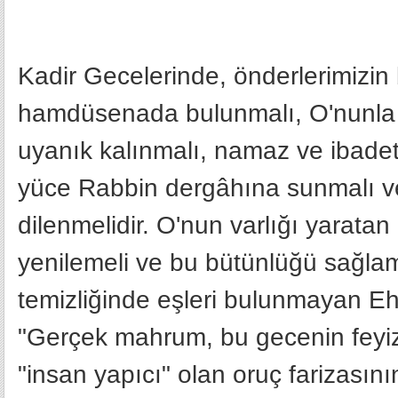
Kadir Gecelerinde, önderlerimizin b
hamdüsenada bulunmalı, O'nunla 
uyanık kalınmalı, namaz ve ibadetl
yüce Rabbin dergâhına sunmalı ve
dilenmelidir. O'nun varlığı yaratan
yenilemeli ve bu bütünlüğü sağlam
temizliğinde eşleri bulunmayan Ehl
"Gerçek mahrum, bu gecenin feyi
"insan yapıcı" olan oruç farizasını