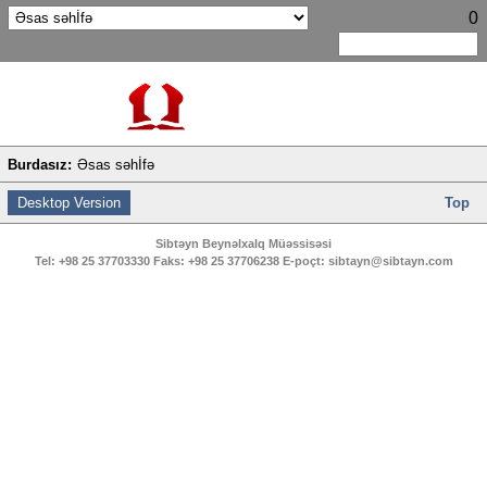
0
Burdasız:
Əsas səhİfə
Desktop Version
Top
Sibtəyn Beynəlxalq Müəssisəsi
Tel:
+98 25 37703330
Faks:
+98 25 37706238
E-poçt:
sibtayn@sibtayn.com