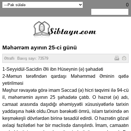
0
Məhərrəm ayının 25-ci günü
Ətraflı
Baxış sayı:
73579
1-Seyyidül-Sacidin Əli ibn Hüseynin (ə) şəhadəti
2-Məmun tərəfindən qardaşı Məhəmməd Əminin qətlə
yetirilməsi
Məşhur rəvayətə görə imam Səccad (ə) hicri təqvimi ilə 94-cü
il, məhərrəmin ayının 25 şəhadətə çatıb. O həzrət (ə) adı,
camaat arasında daşıdığı əhəmiyyətli xüsusiyətlərlə tarixin
yaddaşına həkk oldu.Onun bərəkətli ömrü, islam tarixində ən
keşməkeşli dövrlərdən birinə təsadül edirdi. O həzrətin gözəl
əxlaqi fəzilətləri hər bir məclisdə danışılırdı. İmam, camaatın