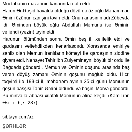
Müctəbanın məzarının kənarında dəfn etdi.
Harun Ər-Rəşid həyatda olduğu dövürdə öz oğlu Məhəmməd
Əmini özünün canişini təyin etdi. Onun anasının adı Zübeydə
idi. Əmindən böyük oğlu Abdullah Məmunu isə Əminin
vəliəhdi (vəziri) təyin etdi .
Harunun ölümündən sonra Əmin beş il, xəlifəlik etdi və
qardaşını vəliəhdlikdən kənarlaşdırdı. Xorasanda əmirliyə
sahib olan Məmun iranlıların köməyi ilə qardaşının ziddinə
qiyam etdi. Nəhayət Tahir ibn Zülyəmineyni böyük bir ordu ilə
Bağdada göndərdi. Məmun və Əminin qoşunu arasında baş
verən döyüş zamanı Əminin qoşunu məğlub oldu. Hicri
təqvimi ilə 198-ci il, məhərrəm ayının 25-ci günü Məmunun
qoşun başşısı Tahir, Əmini öldürdü və başını Mərvə göndərdi.
Bu minvalla abbasi xilafəfi Məmunun əlinə keçdi. (Kamil ibn
Əsir: c. 6, s. 287)
sibtayn.com/az
ŞƏRHLƏR