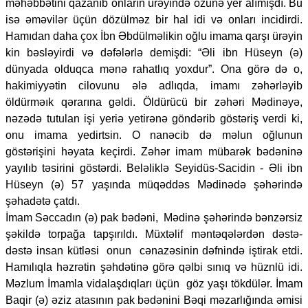
məhəbbətini qazanıb onların ürəyində özünə yer alımışdı. Bu
isə əməvilər üçün dözülməz bir hal idi və onları incidirdi.
Hamıdan daha çox İbn Əbdülməlikin oğlu imama qarşı ürəyin
kin bəsləyirdi və dəfələrlə demişdi: “Əli ibn Hüseyn (ə)
dünyada olduqca mənə rahatlıq yoxdur”. Ona görə də o,
hakimiyyətin cilovunu ələ adlıqda, imamı zəhərləyib
öldürməık qərarına gəldi. Öldürücü bir zəhəri Mədinəyə,
nəzədə tutulan işi yeriə yetirənə göndərib göstəriş verdi ki,
onu imama yedirtsin. O nanəcib də məlun oğlunun
göstərişini həyata keçirdi. Zəhər imam mübarək bədəninə
yayılıb təsirini göstərdi. Beləliklə Seyidüs-Sacidin - Əli ibn
Hüseyn (ə) 57 yaşında müqəddəs Mədinədə şəhərində
şəhadətə çatdı.
İmam Səccadın (ə) pak bədəni, Mədinə şəhərində bənzərsiz
şəkildə torpağa tapşırıldı. Müxtəlif məntəqələrdən dəstə-
dəstə insan kütləsi onun cənazəsinin dəfnində iştirak etdi.
Hamılıqla həzrətin şəhdətinə görə qəlbi sınıq və hüznlü idi.
Məzlum İmamla vidalaşdıqları üçün göz yaşı tökdülər. İmam
Baqir (ə) əziz atasının pak bədənini Bəqi məzarlığında əmisi