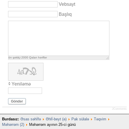
Vebsayt
Başlıq
ön şəkilçi
2000
Qalan həriflər
Yeniləmə
Göndər
JComments
Burdasız:
Əsas səhİfə
Əhlİ-beyt (ə)
Pak sülalə
Təqvim
Məhərrəm (2)
Məhərrəm ayının 25-ci günü