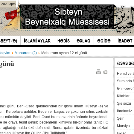
k 2020 3pm
-BEYT (Ə)
İSLAMİ AYLAR
HƏDİS
ƏXLAQ
ƏQİDƏ
İBADƏT
Təqvim
Məhərrəm (2)
Məhərrəm ayının 12-ci günü
 günü
ƏSAS S
Həmd və 
Surələrin f
Əhli-beyt (
Kitablar
Şiə sözü
 ikinci günü Bəni-Əsəd qəbiləsindən bir qismi imam Hüseyn (ə) və
İbrətamiz
n Kərbəlaya gəldilər. Bədənlər başsız və çoxunun qılınc zərbəlri
ası mümkün deyildi. Bəni-Əsəd bu mənzərinin önündə heyrətləndi.
Şeir
 oraya təşrif gətirib bədənlərin kimliyini bir-bir onlar tanıtdı. O
Mərsiyə
lə ağladığı halda özü dəfn etdi. Sonra qəbrin üzərində bu sözləri
tirilən Hüseyn ibn Əli ibn Əbu Talibindir.”
Əxlaq