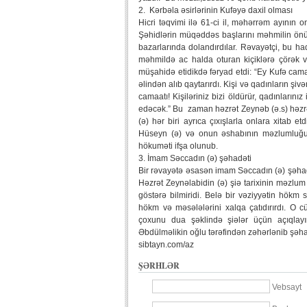
2. Kərbəla əsirlərinin Kufəyə daxil olması
Hicri təqvimi ilə 61-ci il, məhərrəm ayının on
Şəhidlərin müqəddəs başlarını məhmilin önün
bazarlarında dolandırdılar. Rəvayətçi, bu h
məhmildə ac halda oturan kiçiklərə çörək
müşahidə etidikdə fəryad etdi: “Ey Kufə cam
əlindən alıb qaytarırdı. Kişi və qadınların ş
camaatı! Kişiləriniz bizi öldürür, qadınların
edəcək.” Bu zaman həzrət Zeynəb (ə.s) həzr
(ə) hər biri ayrıca çıxışlarla onlara xitab et
Hüseyn (ə) və onun əshabının məzlumluğu, K
hökuməti ifşa olunub.
3. İmam Səccadın (ə) şəhadəti
Bir rəvayətə əsasən imam Səccadın (ə) şəhadə
Həzrət Zeynəlabidin (ə) şiə tarixinin məzlu
göstərə bilmiridi. Belə bir vəziyyətin hök
hökm və məsələlərini xalqa çatıdırırdı. O c
çoxunu dua şəklində şiələr üçün açıqlayı
Əbdülməlikin oğlu tərəfindən zəhərlənib şəh
sibtayn.com/az
ŞƏRHLƏR
Vebsayt