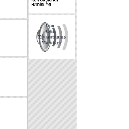
HƏDİSLƏR