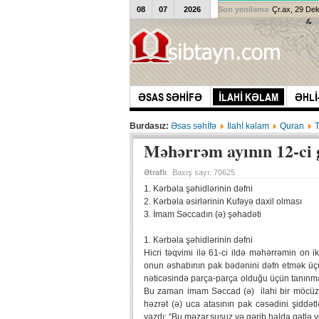
08
07
2026
Son yeniləmə
Çr.ax, 29 De
ƏSAS SƏHİFƏ
İLAHİ KƏLAM
ƏHLİ
Burdasız:
Əsas səhİfə
İlahİ kəlam
Quran
Məhərrəm ayının 12-ci
Ətraflı
Baxış sayı:
70625
1. Kərbəla şəhidlərinin dəfni
2. Kərbəla əsirlərinin Kufəyə daxil olması
3. İmam Səccadın (ə) şəhadəti
1. Kərbəla şəhidlərinin dəfni
Hicri təqvimi ilə 61-ci ildə məhərrəmin on
onun əshabının pak bədənini dəfn etmək üçü
nəticəsində parça-parça olduğu üçün tanınm
Bu zaman imam Səccad (ə) ilahi bir möcüzə ilə
həzrət (ə) uca atasının pak cəsədini şiddət
yazdı: “Bu məzar,susuz və qərib halda qətlə ye