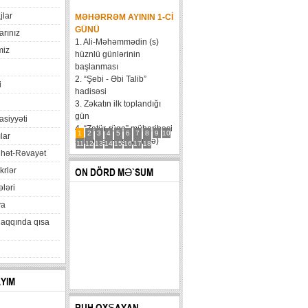
jlar
MƏHƏRRƏM AYININ 1-CI
GÜNÜ
arınız
1. Ali-Məhəmmədin (s)
miz
hüznlü günlərinin
başlanması
2. “Şebi - Əbi Talib”
i
hadisəsi
3. Zəkatın ilk toplandığı
gün
xasiyyəti
4. “Zatür-rüqa” müharibəsi
1
2
3
4
5
6
7
8
9
10
lar
5. Həzrət Hüseynin (ə)
11
12
13
14
15
16
17
18
hət-Rəvayət
karvanının Bəni Məqatilin
qəsrinə çatması
krlər
ON DÖRD MƏ`SUM
6....
ləri
va
haqqında qısa
AYIM
RUH OXŞAYAN