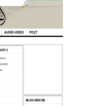
0
AUDİO-VIDEO
POÇT
ƏHİFƏ
Səna
əzilətii
ə)
MƏHƏRRƏM