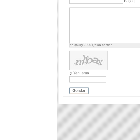
Başlıq
ön şəkilçi
2000
Qalan həriflər
Yeniləmə
Göndər