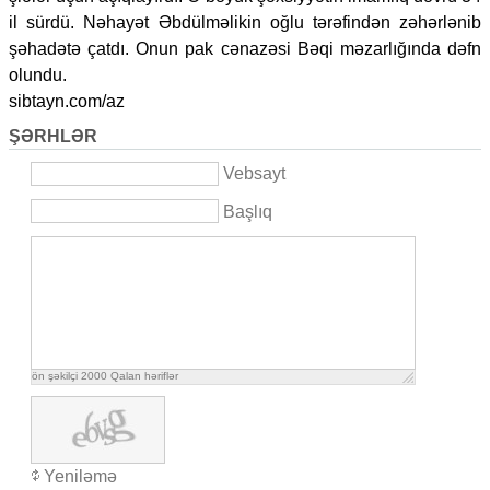
il sürdü. Nəhayət Əbdülməlikin oğlu tərəfindən zəhərlənib
şəhadətə çatdı. Onun pak cənazəsi Bəqi məzarlığında dəfn
olundu.
sibtayn.com/az
ŞƏRHLƏR
Vebsayt
Başlıq
ön şəkilçi
2000
Qalan həriflər
Yeniləmə