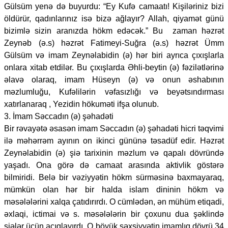
Gülsüm yenə də buyurdu: “Ey Kufə camaatı! Kişiləriniz bizi
öldürür, qadınlarınız isə bizə ağlayır? Allah, qiyamət günü
bizimlə sizin aranızda hökm edəcək.” Bu zaman həzrət
Zeynəb (ə.s) həzrət Fatimeyi-Suğra (ə.s) həzrət Ümm
Gülsüm və imam Zeynəlabidin (ə) hər biri ayrıca çıxışlarla
onlara xitab etdilər. Bu çıxışlarda Əhli-beytin (ə) fəzilətlərinə
əlavə olaraq, imam Hüseyn (ə) və onun əshabının
məzlumluğu, Kufəlilərin vəfasızlığı və beyətsındırması
xatırlanaraq , Yezidin hökuməti ifşa olunub.
3. İmam Səccadın (ə) şəhadəti
Bir rəvayətə əsasən imam Səccadın (ə) şəhadəti hicri təqvimi
ilə məhərrəm ayının on ikinci gününə təsadüf edir. Həzrət
Zeynəlabidin (ə) şiə tarixinin məzlum və qapalı dövründə
yaşadı. Ona görə də camaat arasında aktivlik göstərə
bilmiridi. Belə bir vəziyyətin hökm sürməsinə baxmayaraq,
mümkün olan hər bir halda islam dininin hökm və
məsələlərini xalqa çatıdırırdı. O cümlədən, ən mühüm etiqadi,
əxlaqi, ictimai və s. məsələlərin bir çoxunu dua şəklində
şiələr üçün açıqlayırdı. O böyük şəxsiyyətin imamlıq dövrü 34