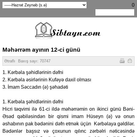
0
Məhərrəm ayının 12-ci günü
Ətraflı
Baxış sayı:
70747
1. Kərbəla şəhidlərinin dəfni
2. Kərbəla əsirlərinin Kufəyə daxil olması
3. İmam Səccadın (ə) şəhadəti
1. Kərbəla şəhidlərinin dəfni
Hicri təqvimi ilə 61-ci ildə məhərrəmin on ikinci günü Bəni-
Əsəd qəbiləsindən bir qismi imam Hüseyn (ə) və onun
əshabının pak bədənini dəfn etmək üçün Kərbəlaya gəldilər.
Bədənlər başsız və çoxunun qılınc zərbəlri nəticəsində