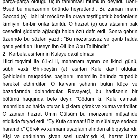
parça-parça olduğu üçün tanınması mümkün deyildi. Bəni-
Əsəd bu mənzərinin önündə heyrətləndi. Bu zaman imam
Səccad (ə) ilahi bir möcüzə ilə oraya təşrif gətirib bədənlərin
kimliyini bir-bir onlar tanıtdı. O həzrət (ə) uca atasının pak
cəsədini şiddətlə ağladığı halda özü dəfn etdi. Sonra qəbrin
üzərində bu sözləri yazdı: “Bu məzar,susuz və qərib halda
qətlə yetirilən Hüseyn ibn Əli ibn Əbu Talibindir.”
2. Kərbəla əsirlərinin Kufəyə daxil olması
Hicri təqvimi ilə 61-ci il, məhərrəm ayının on ikinci günü,
sübh vaxtı Əhli-beytin (ə) əsirləri Kufə daxil oldular.
Şəhidlərin müqəddəs başlarını məhmilin önündə tərpədib
hərəkət etdirirdilər. O karvanı şəhərin bütün küçə və
bazarlarında dolandırdılar. Rəvayətçi, bu hadisənin bir
bölümü haqqında belə deyir: “Gödüm ki, Kufə camaatı
məhmildə ac halda oturan kiçiklərə çörək və xurma verirdilər.
O zaman həzrət Ümm Gülsüm bu mənzərəni müşahidə
etidikdə fəryad etdi: “Ey Kufə camaatı! Bizim sülaləyə sədəqə
haramdır.” Çörək və xurmanı uşaqların əlindən alıb qaytarırdı.
Kişi və qadınların şivən səsi ucalmışdı ki, həzrət Ümm