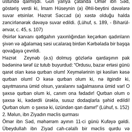
üstündə qalmışdı. Gün yarıya çatanda Ömər ibn Səd,
göstəriş verdi ki, İmam Hüseynin (ə) Əhli-beytini dəvələrə
suvar etsinlər. Həzrət Səccad (ə) xəstə olduğu halda
zəncirlənərək dəvəyə suvar edildi. (Lühuf, s. 189, - Biharül-
ənvar, c. 45, s. 107)
Əsirlər karvanı qətlgahın yaxınlığından keçərkən qadınların
şivən və ağalamaq səsi ucalaraq birdən Kərbəlada bir başqa
qovağaya çevrildi.
Həzrət Zeynəb (ə.s) dolmuş gözlərlə qardaşının pak
bədəninə tərəf üz tutub buyurdud: “Ordusu, bazar ertəsi günü
qarət olan kəsə qurban olum! Xeymələrinin ipi kəsilən kəsə
qurban olum! O kəsə qurban olum ki, nə itgindir ki,
qayıtmasına ümid olsun, yaralarını sağalmasına ümid var! O
şəxsə qurban olum ki, canım ona fədadır! Qurban olum o
şəxsə ki, kədərdli ürəklə, susuz dodaqlarla şəhid edildi!
Qurban olum o şəxsə ki, üzündən qan damır!” (Lühuf, s. 152)
2. Məlun, ibn Ziyadın məclis qurması
Ömər ibn Səd, məhərrəm ayının 11-ci günü Kufəyə gəldi.
Übeydullah ibn Ziyad cah-cəlallı bir məclis qurdu və