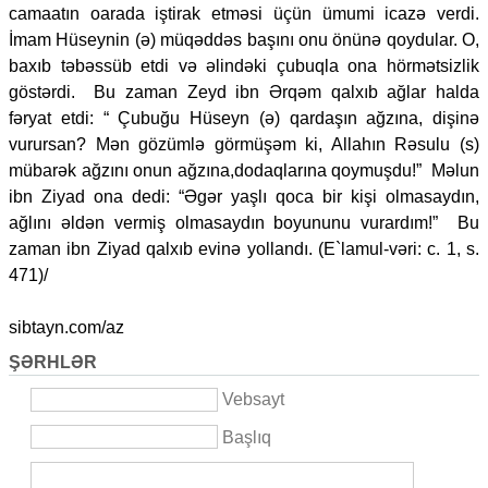
camaatın oarada iştirak etməsi üçün ümumi icazə verdi.
İmam Hüseynin (ə) müqəddəs başını onu önünə qoydular. O,
baxıb təbəssüb etdi və əlindəki çubuqla ona hörmətsizlik
göstərdi. Bu zaman Zeyd ibn Ərqəm qalxıb ağlar halda
fəryat etdi: “ Çubuğu Hüseyn (ə) qardaşın ağzına, dişinə
vurursan? Mən gözümlə görmüşəm ki, Allahın Rəsulu (s)
mübarək ağzını onun ağzına,dodaqlarına qoymuşdu!” Məlun
ibn Ziyad ona dedi: “Əgər yaşlı qoca bir kişi olmasaydın,
ağlını əldən vermiş olmasaydın boyununu vurardım!” Bu
zaman ibn Ziyad qalxıb evinə yollandı. (E`lamul-vəri: c. 1, s.
471)/
sibtayn.com/az
ŞƏRHLƏR
Vebsayt
Başlıq