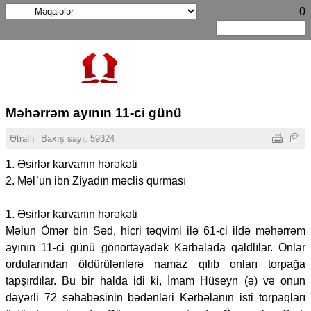
0
Məhərrəm ayının 11-ci günü
Ətraflı
Baxış sayı:
59324
1. Əsirlər karvanın hərəkəti
2. Məl`un ibn Ziyadın məclis qurması
1. Əsirlər karvanın hərəkəti
Məlun Ömər bin Səd, hicri təqvimi ilə 61-ci ildə məhərrəm
ayının 11-ci günü gönortayadək Kərbəlada qaldlılar. Onlar
ordularından öldürülənlərə namaz qılıb onları torpağa
tapşırdılar. Bu bir halda idi ki, İmam Hüseyn (ə) və onun
dəyərli 72 səhabəsinin bədənləri Kərbəlanın isti torpaqları