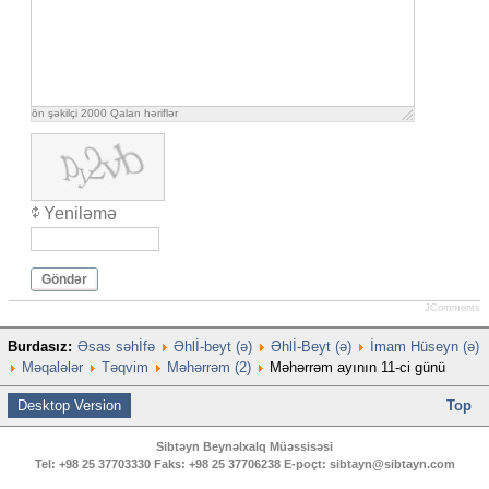
ön şəkilçi
2000
Qalan həriflər
Yeniləmə
Göndər
JComments
Burdasız:
Əsas səhİfə
Əhlİ-beyt (ə)
Əhlİ-Beyt (ə)
İmam Hüseyn (ə)
Məqalələr
Təqvim
Məhərrəm (2)
Məhərrəm ayının 11-ci günü
Desktop Version
Top
Sibtəyn Beynəlxalq Müəssisəsi
Tel:
+98 25 37703330
Faks:
+98 25 37706238
E-poçt:
sibtayn@sibtayn.com