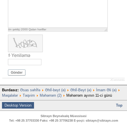
ön şəkilçi
2000
Qalan həriflər
Yeniləmə
Göndər
JComments
Burdasız:
Əsas səhİfə
Əhlİ-beyt (ə)
Əhlİ-Beyt (ə)
İmam Əli (ə)
Məqalələr
Təqvim
Məhərrəm (2)
Məhərrəm ayının 11-ci günü
Desktop Version
Top
Sibtəyn Beynəlxalq Müəssisəsi
Tel:
+98 25 37703330
Faks:
+98 25 37706238
E-poçt:
sibtayn@sibtayn.com