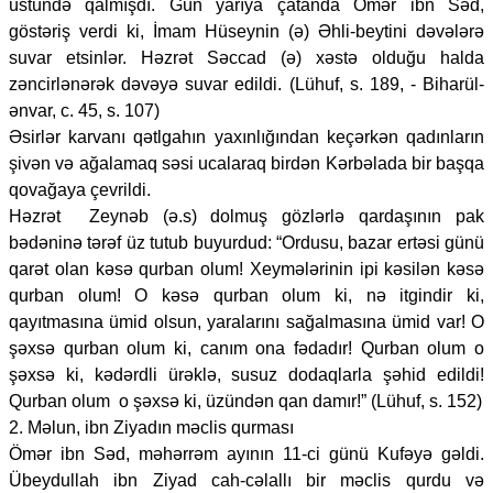
üstündə qalmışdı. Gün yarıya çatanda Ömər ibn Səd,
göstəriş verdi ki, İmam Hüseynin (ə) Əhli-beytini dəvələrə
suvar etsinlər. Həzrət Səccad (ə) xəstə olduğu halda
zəncirlənərək dəvəyə suvar edildi. (Lühuf, s. 189, - Biharül-
ənvar, c. 45, s. 107)
Əsirlər karvanı qətlgahın yaxınlığından keçərkən qadınların
şivən və ağalamaq səsi ucalaraq birdən Kərbəlada bir başqa
qovağaya çevrildi.
Həzrət Zeynəb (ə.s) dolmuş gözlərlə qardaşının pak
bədəninə tərəf üz tutub buyurdud: “Ordusu, bazar ertəsi günü
qarət olan kəsə qurban olum! Xeymələrinin ipi kəsilən kəsə
qurban olum! O kəsə qurban olum ki, nə itgindir ki,
qayıtmasına ümid olsun, yaralarını sağalmasına ümid var! O
şəxsə qurban olum ki, canım ona fədadır! Qurban olum o
şəxsə ki, kədərdli ürəklə, susuz dodaqlarla şəhid edildi!
Qurban olum o şəxsə ki, üzündən qan damır!” (Lühuf, s. 152)
2. Məlun, ibn Ziyadın məclis qurması
Ömər ibn Səd, məhərrəm ayının 11-ci günü Kufəyə gəldi.
Übeydullah ibn Ziyad cah-cəlallı bir məclis qurdu və