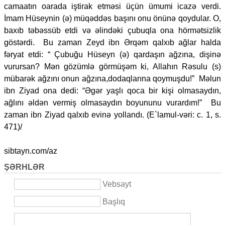
camaatın oarada iştirak etməsi üçün ümumi icazə verdi.
İmam Hüseynin (ə) müqəddəs başını onu önünə qoydular. O,
baxıb təbəssüb etdi və əlindəki çubuqla ona hörmətsizlik
göstərdi. Bu zaman Zeyd ibn Ərqəm qalxıb ağlar halda
fəryat etdi: “ Çubuğu Hüseyn (ə) qardaşın ağzına, dişinə
vurursan? Mən gözümlə görmüşəm ki, Allahın Rəsulu (s)
mübarək ağzını onun ağzına,dodaqlarına qoymuşdu!” Məlun
ibn Ziyad ona dedi: “Əgər yaşlı qoca bir kişi olmasaydın,
ağlını əldən vermiş olmasaydın boyununu vurardım!” Bu
zaman ibn Ziyad qalxıb evinə yollandı. (E`lamul-vəri: c. 1, s.
471)/
sibtayn.com/az
ŞƏRHLƏR
Vebsayt
Başlıq