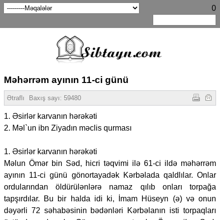
0
Məhərrəm ayının 11-ci günü
Ətraflı
Baxış sayı:
59480
1. Əsirlər karvanın hərəkəti
2. Məl`un ibn Ziyadın məclis qurması
1. Əsirlər karvanın hərəkəti
Məlun Ömər bin Səd, hicri təqvimi ilə 61-ci ildə məhərrəm
ayının 11-ci günü gönortayadək Kərbəlada qaldlılar. Onlar
ordularından öldürülənlərə namaz qılıb onları torpağa
tapşırdılar. Bu bir halda idi ki, İmam Hüseyn (ə) və onun
dəyərli 72 səhabəsinin bədənləri Kərbəlanın isti torpaqları