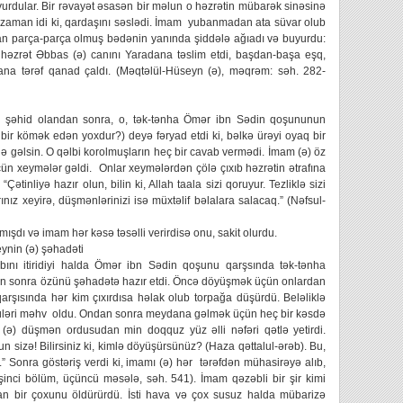
rdular. Bir rəvayət əsasən bir məlun o həzrətin mübarək sinəsinə
 zaman idi ki, qardaşını səslədi. İmam yubanmadan ata süvar olub
an parça-parça olmuş bədənin yanında şiddələ ağıadı və buyurdu:
 həzrət Əbbas (ə) canını Yaradana təslim etdi, başdan-başa eşq,
ana tərəf qanad çaldı. (Məqtəlül-Hüseyn (ə), məqrəm: səh. 282-
ri şəhid olandan sonra, o, tək-tənha Ömər ibn Sədin qoşununun
ir kömək edən yoxdur?) deyə fəryad etdi ki, bəlkə ürəyi oyaq bir
gəlsin. O qəlbi korolmuşların heç bir cavab vermədi. İmam (ə) öz
çün xeymələr gəldi. Onlar xeymələrdən çölə çıxıb həzrətin ətrafına
Çətinliyə hazır olun, bilin ki, Allah taala sizi qoruyur. Tezliklə sizi
nız xeyirə, düşmənlərinizi isə müxtəlif bəlalara salacaq.” (Nəfsul-
ışdı və imam hər kəsə təsəlli verirdisə onu, sakit olurdu.
eynin (ə) şəhadəti
ını itiridiyi halda Ömər ibn Sədin qoşunu qarşsında tək-tənha
dən sonra özünü şəhadətə hazır etdi. Öncə döyüşmək üçün onlardan
 qarşısında hər kim çıxırdısa həlak olub torpağa düşürdü. Beləliklə
ləri məhv oldu. Ondan sonra meydana gəlmək üçün heç bir kəsdə
 (ə) düşmən ordusudan min doqquz yüz əlli nəfəri qətlə yetirdi.
 sizə! Bilirsiniz ki, kimlə döyüşürsünüz? (Haza qəttalul-ərəb). Bu,
r.” Sonra göstəriş verdi ki, imamı (ə) hər tərəfdən mühasirəyə alıb,
şinci bölüm, üçüncü məsələ, səh. 541). İmam qəzəbli bir şir kimi
n bir çoxunu öldürürdü. İsti hava və çox susuz halda mübarizə