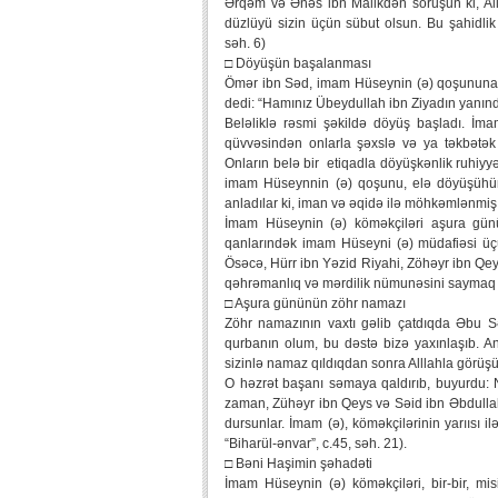
Ərqəm və Ənəs ibn Malikdən soruşun ki, All
düzlüyü sizin üçün sübut olsun. Bu şahidlik
səh. 6)
□ Döyüşün başalanması
Ömər ibn Səd, imam Hüseynin (ə) qoşununa 
dedi: “Hamınız Übeydullah ibn Ziyadın yanında 
Beləliklə rəsmi şəkildə döyüş başladı. İ
qüvvəsindən onlarla şəxslə və ya təkbətə
Onların belə bir etiqadla döyüşkənlik ruhiyyə
imam Hüseynnin (ə) qoşunu, elə döyüşühün
anladılar ki, iman və əqidə ilə möhkəmlənmiş 
İmam Hüseynin (ə) köməkçiləri aşura gün
qanlarındək imam Hüseyni (ə) müdafiəsi üçü
Ösəcə, Hürr ibn Yəzid Riyahi, Zöhəyr ibn Qey
qəhrəmanlıq və mərdilik nümunəsini saymaq 
□ Aşura gününün zöhr namazı
Zöhr namazının vaxtı gəlib çatdıqda Əbu 
qurbanın olum, bu dəstə bizə yaxınlaşıb. An
sizinlə namaz qıldıqdan sonra Alllahla görüş
O həzrət başanı səmaya qaldırıb, buyurdu: N
zaman, Zühəyr ibn Qeys və Səid ibn Əbdullah
dursunlar. İmam (ə), köməkçilərinin yarıısı il
“Biharül-ənvar”, c.45, səh. 21).
□ Bəni Haşimin şəhadəti
İmam Hüseynin (ə) köməkçiləri, bir-bir, m