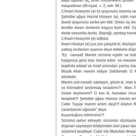
Bağlı qapıları aç, ümid rövzənələrin göstər!
məqsədisən (Əl-irşad, c. 2, səh. 96.)
□ İmam Hüseynin (ə) öz qoşununu nizama sa
Şəhidlər ağası Həzrət Hüseyn (ə), sübh na
ibarət qoşununu yerbə-yer etdi. Onları üç də
tərəfdə duran dəstənin başçısı təyin etdi. 
dəstə sırasında durdu. Bayrağı, qardaşı həzrət 
□ İmam Hüseynin (ə) xütbəsi
İmam Hüseyn (ə) çox çox çalışırdı ki, döyüşün
yatmış vicdanları oyansın deyə dəfələrlə düş
“Ey camaat! Mənim sözümü eşidin və müha
haqqınıza görə sizə moizə edim və məsələni
təqdirdə ədalət və insaf yolundan çıxmış ola
Böyük Allah mənim ixitiyar Sahibimdir. O Al
əlindədir.
Mənim əsil-nəsəbi xatırlayın, görün ki, mə
və hörmətimi sındırmaq rəvadırmı?! Mən, Pe
övladı deyiləmmi? O kəs ki, hamıdan öncə 
təsiqlədi?! Şəhidlər ağası Həmzə mənim əmi
Cəfər Təyyar mənim əmim deyil?! Allahın R
cavanlarının ağasıdır” deyə
buyurduğunu bilmirsiniz?!
Sözümü qəbul etməyib, sözümün düzlüyündə
düşmən saymasını bildiyimdən bəri yalan da
sözlərimi təsidləyir. Cabir inb Əbdullah Ənsar