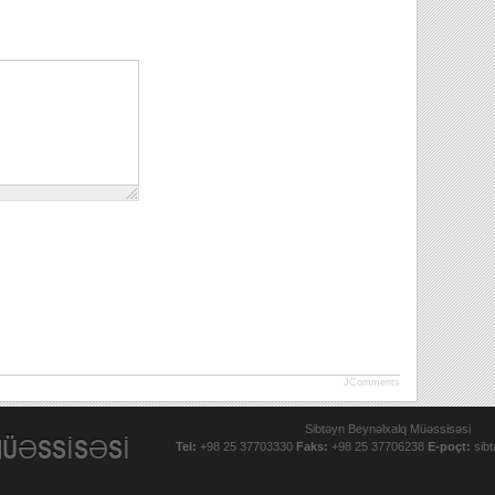
JComments
Sibtəyn Beynəlxalq Müəssisəsi
MÜƏSSİSƏSİ
Tel:
+98 25 37703330
Faks:
+98 25 37706238
E-poçt:
sib