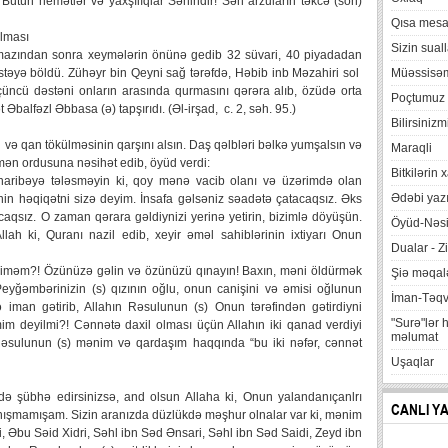
 Bütün nemətlər və yaxşılıqlar Sənindir! Sən arzuların təkcə (son)
Qısa mesa
lması
Sizin suall
mazından sonra xeymələrin önünə gedib 32 süvari, 40 piyadadan
stəyə böldü. Zühəyr bin Qeyni sağ tərəfdə, Həbib inb Məzahiri sol
Müəssisə
Üçüncü dəstəni onların arasında qurmasını qərəra alıb, özüdə orta
Poçtumuz
Əbalfəzl Əbbasa (ə) tapşırıdı. (Əl-irşad, c. 2, səh. 95.)
Bilirsinizm
 və qan tökülməsinin qarşını alsın. Daş qəlbləri bəlkə yumşalsın və
Maraqli
mən ordusuna nəsihət edib, öyüd verdi:
Bitkilərin 
ribəyə tələsməyin ki, qoy mənə vacib olanı və üzərimdə olan
Ədəbi yazı
n həqiqətni sizə deyim. İnsafa gəlsəniz səadətə çatacaqsız. Əks
caqsız. O zaman qərara gəldiynizi yerinə yetirin, bizimlə döyüşün.
Öyüd-Nəsi
lah ki, Quranı nazil edib, xeyir əməl sahiblərinin ixtiyarı Onun
Dualar - Zi
n kiməm?! Özünüzə gəlin və özünüzü qınayın! Baxın, məni öldürmək
Şiə məqalə
yğəmbərinizin (s) qızının oğlu, onun canişini və əmisi oğlunun
İman-Təq
iman gətirib, Allahın Rəsulunun (s) Onun tərəfindən gətirdiyni
"Surə"lər 
m deyilmi?! Cənnətə daxil olması üçün Allahın iki qanad verdiyi
məlumat
əsulunun (s) mənim və qardaşım haqqında “bu iki nəfər, cənnət
Uşaqlar
 şübhə edirsinizsə, and olsun Allaha ki, Onun yalandanıçanlrı
CANLI Y
nışmamışam. Sizin aranızda düzlükdə məşhur olnalar var ki, mənim
i, Əbu Səid Xidri, Səhl ibn Səd Ənsari, Səhl ibn Səd Saidi, Zeyd ibn