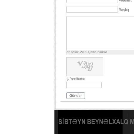
Vebsayt
Başlıq
ön şəkilçi
2000
Qalan həriflər
Yeniləmə
Göndər
SİBTƏYN BEYNƏLXALQ 