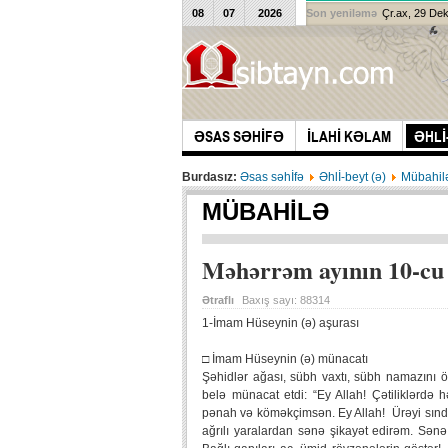
08
07
2026
Son yeniləmə
Çr.ax, 29 De
ƏSAS SƏHİFƏ
İLAHİ KƏLAM
ƏHLİ
Burdasız:
Əsas səhİfə
Əhlİ-beyt (ə)
Mübahil
MÜBAHILƏ
Məhərrəm ayının 10-cu
Ətraflı
Baxış sayı:
88314
1-İmam Hüseynin (ə) aşurası
□ İmam Hüseynin (ə) münacatı
Şəhidlər ağası, sübh vaxtı, sübh namazını öz
belə münacat etdi: “Ey Allah! Çətiliklərd
pənah və köməkçimsən. Ey Allah! Ürəyi sınd
ağrılı yaralardan sənə şikayət edirəm. Sən