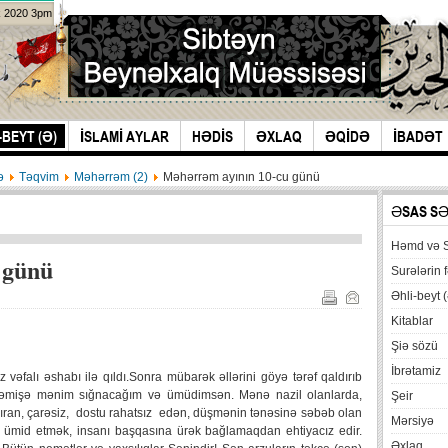
k 2020 3pm
-BEYT (Ə)
İSLAMİ AYLAR
HƏDİS
ƏXLAQ
ƏQİDƏ
İBADƏT
ə
Təqvim
Məhərrəm (2)
Məhərrəm ayının 10-cu günü
ƏSAS S
Həmd və 
 günü
Surələrin f
Əhli-beyt (
Kitablar
Şiə sözü
İbrətamiz
 vəfalı əshabı ilə qıldı.Sonra mübarək əllərini göyə tərəf qaldırıb
ə həmişə mənim sığnacağım və ümüdimsən. Mənə nazil olanlarda,
Şeir
ıran, çarəsiz, dostu rahatsız edən, düşmənin tənəsinə səbəb olan
Mərsiyə
ə ümid etmək, insanı başqasına ürək bağlamaqdan ehtiyacız edir.
Əxlaq