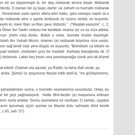
üçün bir an dayanmışdı ki, bir daş mübarək alnına dəydi. Mübarək
türdü. O zaman bir üç başlı, dəmir və zəhərli ox həzrətin mübarək
ı. Sinəsindən axan qanın altına əlini tutdu, qanı səmaya səpdi və o
də mübarək əlini o qanla doldurub öz üzünə sürtdü və buyurdu:
im ki, məni filan və filan şəxs öldürdü.” (“Məqtəli-xarəzmi”, c. 2,
ra Ömər ibn Sədin ordusu hər tərəfdən imama (ə) ox və nizə atdılar.
onun zirehi oxla doldu. Bütün o oxlar, həzrətə öndən dəymişdi.
1). Saleh ibn Vəhəb Mozni, imamın (ə) mübarək böyrünə nizə vurdu.
nün sağ tərəfi üstə yerə düşdü və buyurdu: “Bismillahi və billahi və
mın pak bədəni, (nisbətən çox) bir müddət Kərbəla torpağında idi. O
) dolanırdı. Lakin heç kəsin ona yaxınlaşmağa cürəti yox idi.(Kamil
edirdi: (Səbrən əla qəzaik, ya Rəbbi, la ilahə illah sivak, ya
anda, Şümür öz qoşununa fəryad edib dedi ki, “nə gözləyirsizniz,
əhadətindən sonra, o həzrətin xeymələrinə soxuldular. Onlar, bu
n hər bir şeyi yağmalayırdı. Hətta Əhli-beytin (ə) məqamına ehtiram
dırını zorla alıdılar. Sonra xeymələrə od vurdular. O zaman, uşaqlar
larını qorumaq üçün qızmar və tikanla dolu səhrada dörd tərəfə
, c.45, səh. 57).