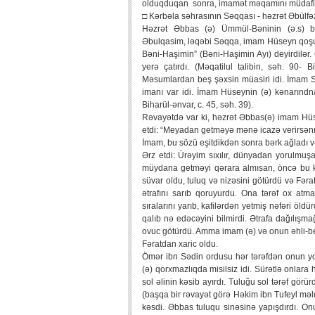
olduqduqan sonra, imamət məqamını müdafiəs
□ Kərbəla səhrasının Səqqası - həzrət Əbülfə
Həzrət Əbbas (ə) Ümmül-Bəninin (ə.s) b
Əbulqasim, ləqəbi Səqqa, imam Hüseyn qoşun
Bəni-Haşimin” (Bəni-Haşimin Ayı) deyirdilər
yerə çatırdı. (Məqatilul talibin, səh. 90- 
Məsumlardan beş şəxsin müasiri idi. İmam 
imanı var idi. İmam Hüseynin (ə) kənarındna
Biharül-ənvar, c. 45, səh. 39).
Rəvayətdə var ki, həzrət Əbbas(ə) imam Hü
etdi: “Meyadan getməyə mənə icazə verirsən
İmam, bu sözü eşitdikdən sonra bərk ağladı 
Ərz etdi: Ürəyim sıxılır, dünyadan yorulmuşa
müydana getməyi qərara almısan, öncə bu ki
süvar oldu, tuluq və nizəsini götürdü və Fəra
ətrafını sarıb qoruyurdu. Ona tərəf ox at
sıralarını yarıb, kafilərdən yetmiş nəfəri ö
qalıb nə edəcəyini bilmirdi. Ətrafa dağılışmağ
ovuc götürdü. Amma imam (ə) və onun əhli-bey
Fəratdan xaric oldu.
Ömər ibn Sədin ordusu hər tərəfdən onun 
(ə) qorxmazlıqda misilsiz idi. Sürətlə onlar
sol əlinin kəsib ayırdı. Tuluğu sol tərəf görü
(başqa bir rəvayət görə Həkim ibn Tufeyl məl
kəsdi. Əbbas tuluqu sinəsinə yapışdırdı. O