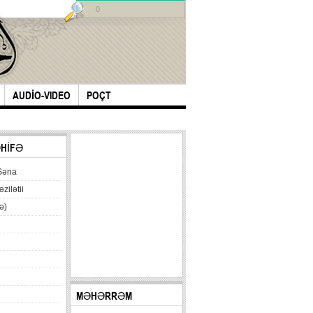
0
AUDİO-VIDEO
POÇT
ƏHİFƏ
Səna
əzilətii
ə)
MƏHƏRRƏM