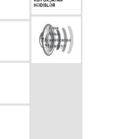
HƏDİSLƏR