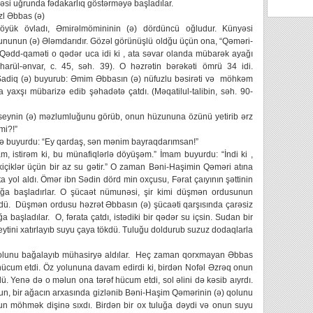
i uğrunda fədakarlıq göstərməyə başladılar.
zl Əbbas (ə)
öyük övladı, Əmirəlmömininin (ə) dördüncü oğludur. Künyəsi
unun (ə) Ələmdarıdır. Gözəl görünüşlü oldğu üçün ona, “Qəməri-
. Qədd-qaməti o qədər uca idi ki , ata səvar olanda mübarək ayağı
Biharül-ənvar, c. 45, səh. 39). O həzrətin bərəkəti ömrü 34 idi.
Sadiq (ə) buyurub: Əmim Əbbasın (ə) nüfuzlu bəsirəti və möhkəm
 yaxşı mübarizə edib şəhadətə çatdı. (Məqatilul-talibin, səh. 90-
seynin (ə) məzlumluğunu görüb, onun hüzununa özünü yetirib ərz
mi?!”
və buyurdu: “Ey qardaş, sən mənim bayraqdarımsan!”
m, istirəm ki, bu münafiqlərlə döyüşəm.” İmam buyurdu: “İndi ki ,
çiklər üçün bir az su gətir.” O zaman Bəni-Haşimin Qəməri atına
ta yol aldı. Ömər ibn Sədin dörd min oxçusu, Fərat çaıyının şəttinin
mağa başladırlar. O şücaət nümunəsi, şir kimi düşmən ordusunun
ldürdü. Düşmən ordusu həzrət Əbbasın (ə) şücaəti qarşısında çarəsiz
a başladılar. O, fərata çatdı, istədiki bir qədər su içsin. Sudan bir
tini xatırlayıb suyu çaya tökdü. Tuluğu doldurub suzuz dodaqlarla
yolunu bağalayıb mühasiryə aldılar. Heç zaman qorxmayan Əbbas
a hücum etdi. Öz yolununa davam edirdi ki, birdən Nofəl Əzrəq onun
rdü. Yenə də o məlun ona tərəf hücum etdi, sol əlini də kəsib aıyrdı.
un, bir ağacın arxasında gizlənib Bəni-Haşim Qəmərinin (ə) qolunu
nun möhmək dişinə sıxdı. Birdən bir ox tuluğa dəydi və onun suyu