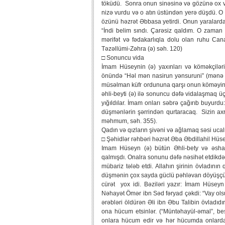
töküdü. Sonra onun sinəsinə və gözünə ox vu
nizə vurdu və o atın üstündən yerə düşdü. O
özünü həzrət Əbbasa yetirdi. Onun yaralard
“İndi belim sındı. Çarəsiz qaldım. O zaman
mərifət və fədakarlıqla dolu olan ruhu Can
Təzəllümi-Zəhra (ə) səh. 120)
□ Sonuncu vida
İmam Hüseynin (ə) yaxınları və köməkçilə
önündə “Həl mən nasirun yənsuruni” (mənə b
müsəlman küfr ordununa qarşı onun köməyinə 
əhli-beyti (ə) ilə sonuncu dəfə vidalaşmaq ü
yığıldılar. İmam onları səbrə çağırıb buyurdu: “
düşmənlərin şərrindən qurtaracaq. Sizin axrı
məhmum, səh. 355).
Qadın və qızların şivəni və ağlamaq səsi ucalm
□ Şəhidlər rəhbəri həzrət Əba Əbdillahil Hüs
Imam Hüseyn (ə) bütün Əhli-bety və əshab
qalmışdı. Onalra sonunu dəfə nəsihət etdik
mübariz tələb etdi. Allahın şirinin övladının
düşmənin çox sayda güclü pəhləvan döyüşçü
cürət yox idi. Bəziləri yazır: İmam Hüseyn
Nəhayət Ömər ibn Səd fəryad çəkdi: “Vay olsun
ərəbləri öldürən Əli ibn Əbu Talibin övladıdı
ona hücum etsinlər. (“Müntəhayül-əmal”, be
onlara hücum edir və hər hücumda onlarda