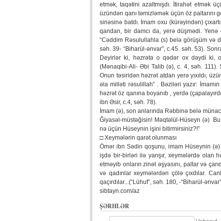
etmək, taqətini azaltmışdı. İtirahət etmək 
üzündən qanı təmizləmək üçün öz paltarını gö
sinəsinə batdı. İmam oxu (kürəyindən) çıxart
qandan, bir damcı da, yerə düşmədi. Yenə 
“Cəddim Rəsulullahla (s) belə görüşüm və dey
səh. 39- “Biharül-ənvar”, c.45. səh. 53). Son
Deyirlər ki, həzrətə o qədər ox dəydi ki, 
(Mənaqibi-Ali- Əbi Talib (ə), c. 4, səh. 11
Onun təsiridən həzrət atdan yerə yıxıldı, üzü
əla milləti rəsulillah” . Bəziləri yazır: İma
həzrət öz qanına boyanıb , yerdə (çapalayırdı
ibn Əsir, c.4, səh. 78).
İmam (ə), son anlarında Rəbbinə belə münacat 
Ğiyasəl-müstəğisin! Məqtəlül-Hüseyn (ə) Bu 
nə üçün Hüseynin işini bitirmirsiniz?!”
□ Xeymələrin qarət olunması
Ömər ibn Sədin qoşunu, imam Hüseynin (ə) ş
işdə bir-birləri ilə yarışır, xeymələrdə ola
etməyib onların zinət əşyasını, paltar və çarı
və qadınlar xeymələrdən çölə çıxdılar. Can
qaçırdılar...(“Lühuf”, səh. 180, -“Biharül-ənvar”
sibtayn.com/az
ŞƏRHLƏR