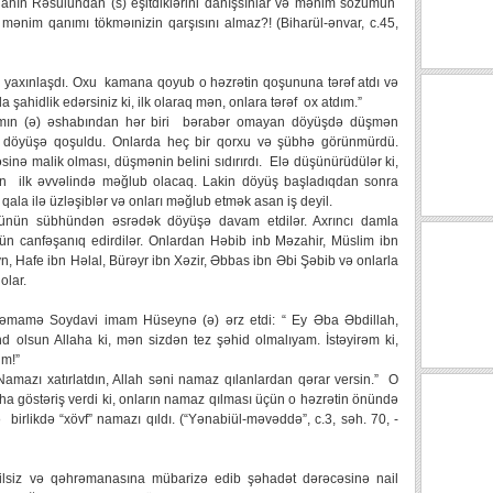
ahın Rəsulundan (s) eşitdiklərini danışsınlar və mənim sözümün
 mənim qanımı tökməınizin qarşısını almaz?! (Biharül-ənvar, c.45,
yaxınlaşdı. Oxu kamana qoyub o həzrətin qoşununa tərəf atdı və
şahidlik edərsiniz ki, ilk olaraq mən, onlara tərəf ox atdım.”
mamın (ə) əshabından hər biri bərabər omayan döyüşdə düşmən
k döyüşə qoşuldu. Onlarda heç bir qorxu və şübhə görünmürdü.
sinə malik olması, düşmənin belini sıdırırdı. Elə düşünürüdülər ki,
 ilk əvvəlində məğlub olacaq. Lakin döyüş başladıqdan sonra
qala ilə üzləşiblər və onları məğlub etmək asan iş deyil.
ünün sübhündən əsrədək döyüşə davam etdilər. Axrıncı damla
n canfəşanıq edirdilər. Onlardan Həbib inb Məzahir, Müslim ibn
n, Hafe ibn Həlal, Bürəyr ibn Xəzir, Əbbas ibn Əbi Şəbib və onlarla
olar.
Səmamə Soydavi imam Hüseynə (ə) ərz etdi: “ Ey Əba Əbdillah,
d olsun Allaha ki, mən sizdən tez şəhid olmalıyam. İstəyirəm ki,
üm!”
amazı xatırlatdın, Allah səni namaz qılanlardan qərar versin.” O
a göstəriş verdi ki, onların namaz qılması üçün o həzrətin önündə
ə birlikdə “xövf” namazı qıldı. (“Yənabiül-məvəddə”, c.3, səh. 70, -
isilsiz və qəhrəmanasına mübarizə edib şəhadət dərəcəsinə nail