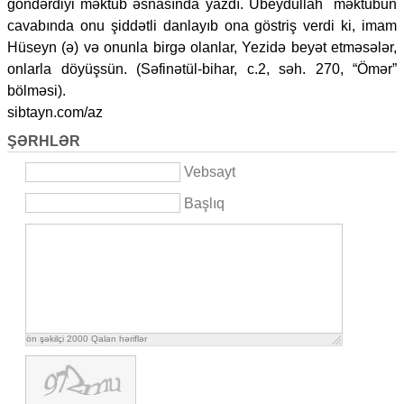
göndərdiyi məktub əsnasında yazdı. Übeydullah məktubun
cavabında onu şiddətli danlayıb ona göstriş verdi ki, imam
Hüseyn (ə) və onunla birgə olanlar, Yezidə beyət etməsələr,
onlarla döyüşsün. (Səfinətül-bihar, c.2, səh. 270, “Ömər”
bölməsi).
sibtayn.com/az
ŞƏRHLƏR
Vebsayt
Başlıq
ön şəkilçi
2000
Qalan həriflər