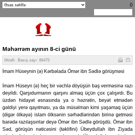
0
Məhərrəm ayının 8-ci günü
Ətraflı
Baxış sayı:
86475
İmam Hüseynin (ə) Kərbəlada Ömər ibn Sədlə görüşməsi
İmam Hüseyn (ə) heç bir vəchlə döyüşün baş verməsinə razı
deyildi. Qarşıdurmanın qarşını almaq üçün çox çalışırdı. Bu
üzdən hidayət əsnasında ya o həzrətin, beyət etmədən
gəldiyi yerə qayıtması, ya da müsəlman kimi yaşamaq üçün
(digər ölkəyə) islam ölksənin sərhədlərindən birinə getməsi
barədə razılaşsınlar deyə Ömər ibn Sədlə görüşdü. Ömər ibn
Səd, görüşün nəticəsini (təklifini) Übeydullah ibn Ziyada