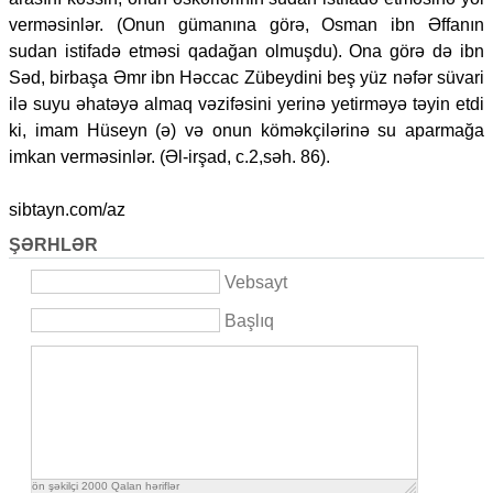
verməsinlər. (Onun gümanına görə, Osman ibn Əffanın
sudan istifadə etməsi qadağan olmuşdu). Ona görə də ibn
Səd, birbaşa Əmr ibn Həccac Zübeydini beş yüz nəfər süvari
ilə suyu əhatəyə almaq vəzifəsini yerinə yetirməyə təyin etdi
ki, imam Hüseyn (ə) və onun köməkçilərinə su aparmağa
imkan verməsinlər. (Əl-irşad, c.2,səh. 86).
sibtayn.com/az
ŞƏRHLƏR
Vebsayt
Başlıq
ön şəkilçi
2000
Qalan həriflər