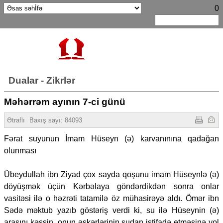
0
Dualar - Zikrlər
Məhərrəm ayının 7-ci günü
Ətraflı
Baxış sayı:
84093
Fərat suyunun İmam Hüseyn (ə) karvanınına qadağan
olunması
Übeydullah ibn Ziyad çox sayda qoşunu imam Hüseynlə (ə)
döyüşmək üçün Kərbəlaya göndərdikdən sonra onlar
vasitəsi ilə o həzrəti tatamilə öz mühasirəyə aldı. Ömər ibn
Sədə məktub yazıb göstəriş verdi ki, su ilə Hüseynin (ə)
arasını kəssin, onun əskərlərinin sudan istifadə etməsinə yol