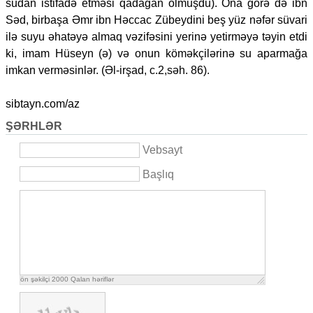
sudan istifadə etməsi qadağan olmuşdu). Ona görə də ibn
Səd, birbaşa Əmr ibn Həccac Zübeydini beş yüz nəfər süvari
ilə suyu əhatəyə almaq vəzifəsini yerinə yetirməyə təyin etdi
ki, imam Hüseyn (ə) və onun köməkçilərinə su aparmağa
imkan verməsinlər. (Əl-irşad, c.2,səh. 86).
sibtayn.com/az
ŞƏRHLƏR
Vebsayt
Başlıq
ön şəkilçi
2000
Qalan həriflər