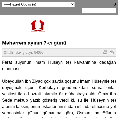
0
Məhərrəm ayının 7-ci günü
Ətraflı
Baxış sayı:
84095
Fərat suyunun İmam Hüseyn (ə) karvanınına qadağan
olunması
Übeydullah ibn Ziyad çox sayda qoşunu imam Hüseynlə (ə)
döyüşmək üçün Kərbəlaya göndərdikdən sonra onlar
vasitəsi ilə o həzrəti tatamilə öz mühasirəyə aldı. Ömər ibn
Sədə məktub yazıb göstəriş verdi ki, su ilə Hüseynin (ə)
arasını kəssin, onun əskərlərinin sudan istifadə etməsinə yol
verməsinlər. (Onun gümanına görə, Osman ibn Əffanın