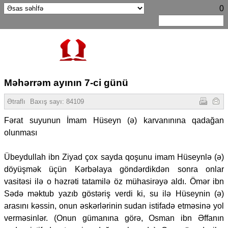
0
Məhərrəm ayının 7-ci günü
Ətraflı
Baxış sayı:
84109
Fərat suyunun İmam Hüseyn (ə) karvanınına qadağan
olunması
Übeydullah ibn Ziyad çox sayda qoşunu imam Hüseynlə (ə)
döyüşmək üçün Kərbəlaya göndərdikdən sonra onlar
vasitəsi ilə o həzrəti tatamilə öz mühasirəyə aldı. Ömər ibn
Sədə məktub yazıb göstəriş verdi ki, su ilə Hüseynin (ə)
arasını kəssin, onun əskərlərinin sudan istifadə etməsinə yol
verməsinlər. (Onun gümanına görə, Osman ibn Əffanın