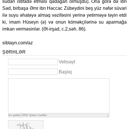
sudan istifadə etməsi qadağan olmuşdu). Ona görə də ibn
Səd, birbaşa Əmr ibn Həccac Zübeydini beş yüz nəfər süvari
ilə suyu əhatəyə almaq vəzifəsini yerinə yetirməyə təyin etdi
ki, imam Hüseyn (ə) və onun köməkçilərinə su aparmağa
imkan verməsinlər. (Əl-irşad, c.2,səh. 86).
sibtayn.com/az
ŞƏRHLƏR
Vebsayt
Başlıq
ön şəkilçi
2000
Qalan həriflər