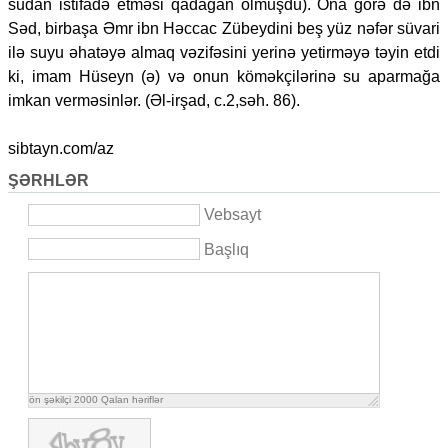
sudan istifadə etməsi qadağan olmuşdu). Ona görə də ibn
Səd, birbaşa Əmr ibn Həccac Zübeydini beş yüz nəfər süvari
ilə suyu əhatəyə almaq vəzifəsini yerinə yetirməyə təyin etdi
ki, imam Hüseyn (ə) və onun köməkçilərinə su aparmağa
imkan verməsinlər. (Əl-irşad, c.2,səh. 86).
sibtayn.com/az
ŞƏRHLƏR
Vebsayt
Başlıq
ön şəkilçi
2000
Qalan həriflər