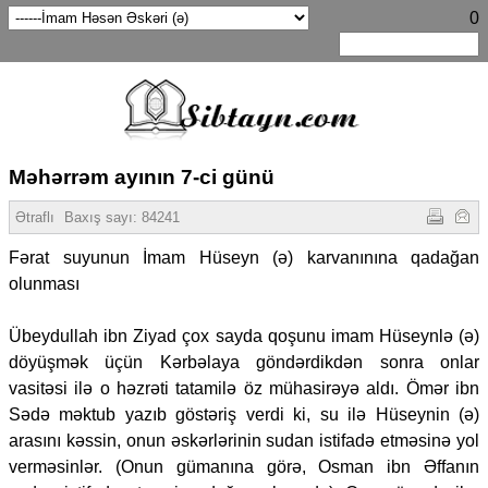
0
Məhərrəm ayının 7-ci günü
Ətraflı
Baxış sayı:
84241
Fərat suyunun İmam Hüseyn (ə) karvanınına qadağan
olunması
Übeydullah ibn Ziyad çox sayda qoşunu imam Hüseynlə (ə)
döyüşmək üçün Kərbəlaya göndərdikdən sonra onlar
vasitəsi ilə o həzrəti tatamilə öz mühasirəyə aldı. Ömər ibn
Sədə məktub yazıb göstəriş verdi ki, su ilə Hüseynin (ə)
arasını kəssin, onun əskərlərinin sudan istifadə etməsinə yol
verməsinlər. (Onun gümanına görə, Osman ibn Əffanın