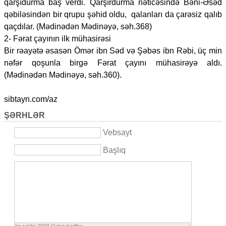
qarşıdurma baş verdi. Qarşırdurma nəticəsində Bəni-Əsəd
qəbiləsindən bir qrupu şəhid oldu, qalanları da çarəsiz qalıb
qaçdılar. (Mədinədən Mədinəyə, səh.368)
2- Fərat çayının ilk mühasirəsi
Bir rəayətə əsasən Ömər ibn Səd və Şəbəs ibn Rəbi, üç min
nəfər qoşunla birgə Fərat çayını mühasirəyə aldı.
(Mədinədən Mədinəyə, səh.360).
sibtayn.com/az
ŞƏRHLƏR
Vebsayt
Başlıq
ön şəkilçi
2000
Qalan həriflər