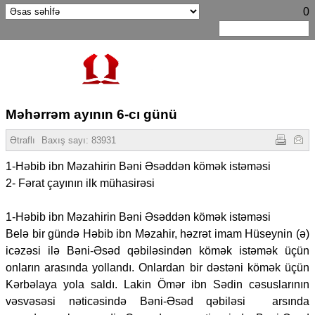
0
Məhərrəm ayının 6-cı günü
Ətraflı
Baxış sayı:
83931
1-Həbib ibn Məzahirin Bəni Əsəddən kömək istəməsi
2- Fərat çayının ilk mühasirəsi
1-Həbib ibn Məzahirin Bəni Əsəddən kömək istəməsi
Belə bir gündə Həbib ibn Məzahir, həzrət imam Hüseynin (ə)
icəzəsi ilə Bəni-Əsəd qəbiləsindən kömək istəmək üçün
onların arasında yollandı. Onlardan bir dəstəni kömək üçün
Kərbəlaya yola saldı. Lakin Ömər ibn Sədin cəsuslarının
vəsvəsəsi nəticəsində Bəni-Əsəd qəbiləsi arsında