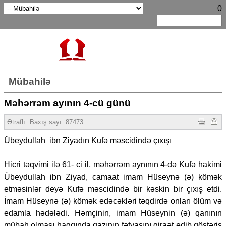
0
Mübahilə
Məhərrəm ayının 4-cü günü
Ətraflı
Baxış sayı:
87473
Übeydullah ibn Ziyadın Kufə məscidində çıxışı
Hicri təqvimi ilə 61- ci il, məhərrəm aynının 4-də Kufə hakimi
Übeydullah ibn Ziyad, camaat imam Hüseynə (ə) kömək
etməsinlər deyə Kufə məscidində bir kəskin bir çıxış etdi.
İmam Hüseynə (ə) kömək edəcəkləri təqdirdə onları ölüm və
edamla hədələdi. Həmçinin, imam Hüseynin (ə) qanının
mübah olması haqqında qazının fətvasını qiraət edib göstəriş