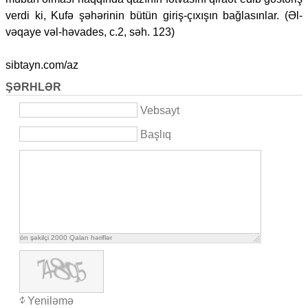
verdi ki, Kufə şəhərinin bütün giriş-çıxışın bağlasınlar. (Əl-
vəqaye vəl-həvades, c.2, səh. 123)
sibtayn.com/az
ŞƏRHLƏR
Vebsayt
Başlıq
ön şəkilçi
2000
Qalan həriflər
Yeniləmə