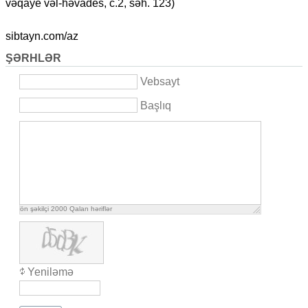
vəqaye vəl-həvades, c.2, səh. 123)
sibtayn.com/az
ŞƏRHLƏR
Vebsayt
Başlıq
ön şəkilçi
2000
Qalan həriflər
Yeniləmə