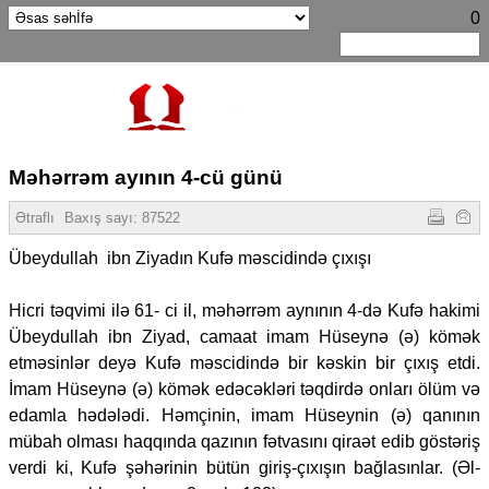
0
Məhərrəm ayının 4-cü günü
Ətraflı
Baxış sayı:
87522
Übeydullah ibn Ziyadın Kufə məscidində çıxışı
Hicri təqvimi ilə 61- ci il, məhərrəm aynının 4-də Kufə hakimi
Übeydullah ibn Ziyad, camaat imam Hüseynə (ə) kömək
etməsinlər deyə Kufə məscidində bir kəskin bir çıxış etdi.
İmam Hüseynə (ə) kömək edəcəkləri təqdirdə onları ölüm və
edamla hədələdi. Həmçinin, imam Hüseynin (ə) qanının
mübah olması haqqında qazının fətvasını qiraət edib göstəriş
verdi ki, Kufə şəhərinin bütün giriş-çıxışın bağlasınlar. (Əl-