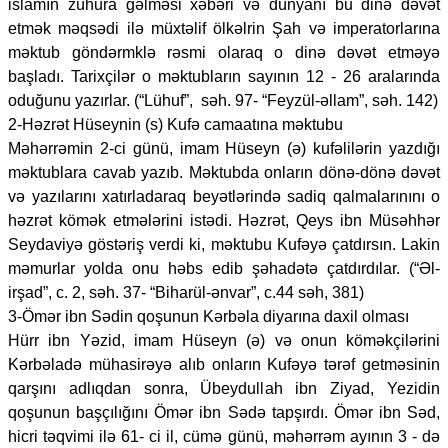
islamın zühura gəlməsi xəbəri və dünyanı bu dinə dəvət
etmək məqsədi ilə müxtəlif ölkəlrin Şah və imperatorlarına
məktub göndərmklə rəsmi olaraq o dinə dəvət etməyə
başladı. Tarixçilər o məktubların sayının 12 - 26 aralarında
oduğunu yazırlar. (“Lühuf”, səh. 97- “Feyzül-əllam”, səh. 142)
2-Həzrət Hüseynin (s) Kufə camaatına məktubu
Məhərrəmin 2-ci günü, imam Hüseyn (ə) kufəlilərin yazdığı
məktublara cavab yazıb. Məktubda onların dönə-dönə dəvət
və yazılarını xatırladaraq beyətlərində sadiq qalmalarınını o
həzrət kömək etmələrini istədi. Həzrət, Qeys ibn Müsəhhər
Seydaviyə göstəriş verdi ki, məktubu Kufəyə çatdırsın. Lakin
məmurlar yolda onu həbs edib şəhadətə çatdırdılar. (“Əl-
irşad”, c. 2, səh. 37- “Biharül-ənvar”, c.44 səh, 381)
3-Ömər ibn Sədin qoşunun Kərbəla diyarına daxil olması
Hürr ibn Yəzid, imam Hüseyn (ə) və onun köməkçilərini
Kərbəladə mühasirəyə alıb onların Kufəyə tərəf getməsinin
qarşını adlıqdan sonra, Übeydullah ibn Ziyad, Yezidin
qoşunun başçılığını Ömər ibn Sədə tapşırdı. Ömər ibn Səd,
hicri təqvimi ilə 61- ci il, cümə günü, məhərrəm ayının 3 - də