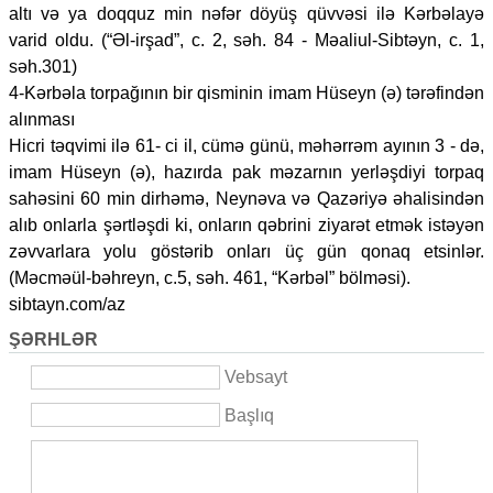
altı və ya doqquz min nəfər döyüş qüvvəsi ilə Kərbəlayə
varid oldu. (“Əl-irşad”, c. 2, səh. 84 - Məaliul-Sibtəyn, c. 1,
səh.301)
4-Kərbəla torpağının bir qisminin imam Hüseyn (ə) tərəfindən
alınması
Hicri təqvimi ilə 61- ci il, cümə günü, məhərrəm ayının 3 - də,
imam Hüseyn (ə), hazırda pak məzarnın yerləşdiyi torpaq
sahəsini 60 min dirhəmə, Neynəva və Qazəriyə əhalisindən
alıb onlarla şərtləşdi ki, onların qəbrini ziyarət etmək istəyən
zəvvarlara yolu göstərib onları üç gün qonaq etsinlər.
(Məcməül-bəhreyn, c.5, səh. 461, “Kərbəl” bölməsi).
sibtayn.com/az
ŞƏRHLƏR
Vebsayt
Başlıq