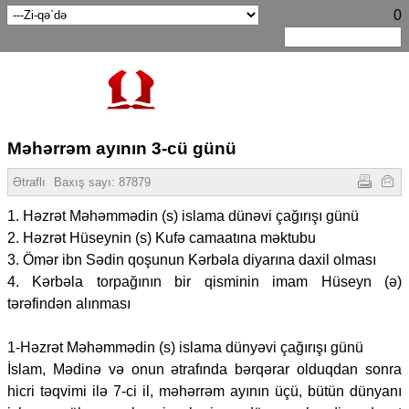
0
Məhərrəm ayının 3-cü günü
Ətraflı
Baxış sayı:
87879
1. Həzrət Məhəmmədin (s) islama dünəvi çağırışı günü
2. Həzrət Hüseynin (s) Kufə camaatına məktubu
3. Ömər ibn Sədin qoşunun Kərbəla diyarına daxil olması
4. Kərbəla torpağının bir qisminin imam Hüseyn (ə)
tərəfindən alınması
1-Həzrət Məhəmmədin (s) islama dünyəvi çağırışı günü
İslam, Mədinə və onun ətrafında bərqərar olduqdan sonra
hicri təqvimi ilə 7-ci il, məhərrəm ayının üçü, bütün dünyanı