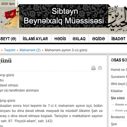
k 2020 3pm
-BEYT (Ə)
İSLAMİ AYLAR
HƏDİS
ƏXLAQ
ƏQİDƏ
İBADƏT
Təqvim
Məhərrəm (2)
Məhərrəm ayının 3-cü günü
günü
ƏSAS S
Həmd və 
rışı günü
Surələrin f
ubu
Əhli-beyt (
daxil olması
yn (ə) tərəfindən alınması
Kitablar
Şiə sözü
ırışı günü
Günün s
uqdan sonra hicri təqvimi ilə 7-ci il, məhərrəm ayının üçü, bütün
ünyanı bu dinə dəvət etmək məqsədi ilə müxtəlif ölkəlrin Şah və
Ədəbi ya
raq o dinə dəvət etməyə başladı. Tarixçilər o məktubların sayının
İbrətamiz
 səh. 97- “Feyzül-əllam”, səh. 142)
Şeir
bu