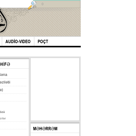
0
AUDİO-VIDEO
POÇT
ƏHİFƏ
Səna
əzilətii
ə)
özü
zılar
MƏHƏRRƏM