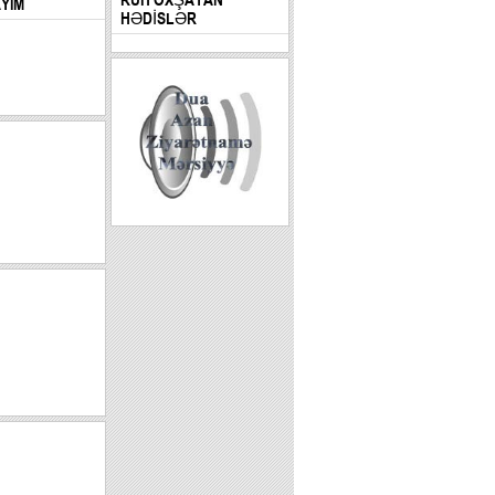
AYIM
HƏDİSLƏR