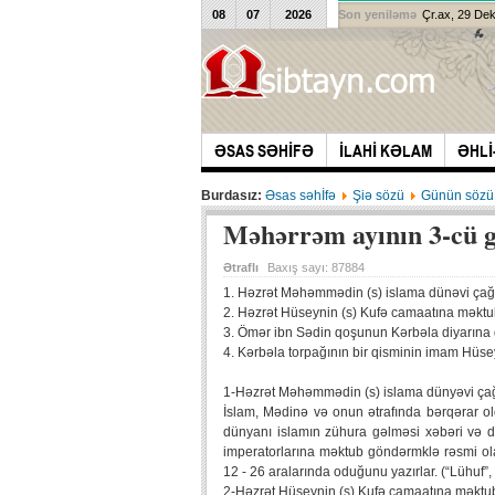
08
07
2026
Son yeniləmə
Çr.ax, 29 De
ƏSAS SƏHİFƏ
İLAHİ KƏLAM
ƏHLİ
Burdasız:
Əsas səhİfə
Şiə sözü
Günün sözü
Məhərrəm ayının 3-cü 
Ətraflı
Baxış sayı:
87884
1. Həzrət Məhəmmədin (s) islama dünəvi çağı
2. Həzrət Hüseynin (s) Kufə camaatına məkt
3. Ömər ibn Sədin qoşunun Kərbəla diyarına 
4. Kərbəla torpağının bir qisminin imam Hüse
1-Həzrət Məhəmmədin (s) islama dünyəvi çağ
İslam, Mədinə və onun ətrafında bərqərar old
dünyanı islamın zühura gəlməsi xəbəri və d
imperatorlarına məktub göndərmklə rəsmi ola
12 - 26 aralarında oduğunu yazırlar. (“Lühuf”,
2-Həzrət Hüseynin (s) Kufə camaatına məktu