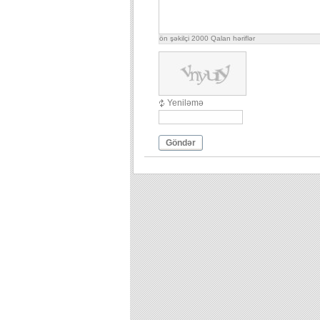
ön şəkilçi
2000
Qalan həriflər
Yeniləmə
Göndər