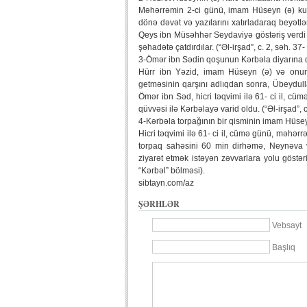
Məhərrəmin 2-ci günü, imam Hüseyn (ə) kufə
dönə dəvət və yazılarını xatırladaraq beyətlə
Qeys ibn Müsəhhər Seydaviyə göstəriş verdi 
şəhadətə çatdırdılar. (“Əl-irşad”, c. 2, səh. 37
3-Ömər ibn Sədin qoşunun Kərbəla diyarına d
Hürr ibn Yəzid, imam Hüseyn (ə) və onun 
getməsinin qarşını adlıqdan sonra, Übeydull
Ömər ibn Səd, hicri təqvimi ilə 61- ci il, c
qüvvəsi ilə Kərbəlayə varid oldu. (“Əl-irşad”, c
4-Kərbəla torpağının bir qisminin imam Hüsey
Hicri təqvimi ilə 61- ci il, cümə günü, məhər
torpaq sahəsini 60 min dirhəmə, Neynəva və
ziyarət etmək istəyən zəvvarlara yolu göstər
“Kərbəl” bölməsi).
sibtayn.com/az
ŞƏRHLƏR
Vebsayt
Başlıq