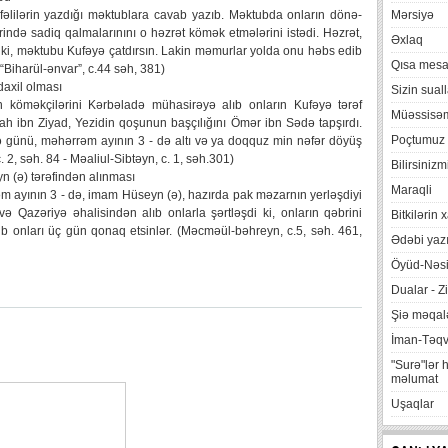
lilərin yazdığı məktublara cavab yazıb. Məktubda onların dönə-
Mərsiyə
rində sadiq qalmalarınını o həzrət kömək etmələrini istədi. Həzrət,
Əxlaq
ki, məktubu Kufəyə çatdırsın. Lakin məmurlar yolda onu həbs edib
Qısa mesa
- “Biharül-ənvar”, c.44 səh, 381)
axil olması
Sizin suall
köməkçilərini Kərbəladə mühasirəyə alıb onların Kufəyə tərəf
Müəssisə
ah ibn Ziyad, Yezidin qoşunun başçılığını Ömər ibn Sədə tapşırdı.
Poçtumuz
ümə günü, məhərrəm ayının 3 - də altı və ya doqquz min nəfər döyüş
. 2, səh. 84 - Məaliul-Sibtəyn, c. 1, səh.301)
Bilirsinizm
n (ə) tərəfindən alınması
Maraqli
rəm ayının 3 - də, imam Hüseyn (ə), hazırda pak məzarnın yerləşdiyi
 Qazəriyə əhalisindən alıb onlarla şərtləşdi ki, onların qəbrini
Bitkilərin 
ib onları üç gün qonaq etsinlər. (Məcməül-bəhreyn, c.5, səh. 461,
Ədəbi yazı
Öyüd-Nəsi
Dualar - Zi
Şiə məqalə
İman-Təq
"Surə"lər 
məlumat
Uşaqlar