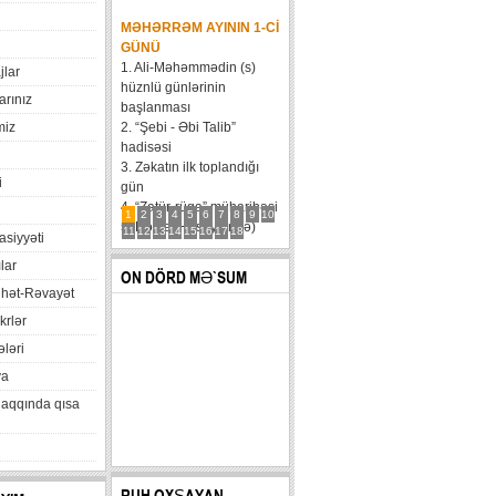
MƏHƏRRƏM AYININ 1-CI
GÜNÜ
1. Ali-Məhəmmədin (s)
jlar
hüznlü günlərinin
arınız
başlanması
miz
2. “Şebi - Əbi Talib”
hadisəsi
3. Zəkatın ilk toplandığı
i
gün
4. “Zatür-rüqa” müharibəsi
1
2
3
4
5
6
7
8
9
10
5. Həzrət Hüseynin (ə)
11
12
13
14
15
16
17
18
xasiyyəti
karvanının Bəni Məqatilin
lar
qəsrinə çatması
ON DÖRD MƏ`SUM
6....
hət-Rəvayət
krlər
ləri
va
haqqında qısa
RUH OXŞAYAN