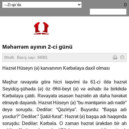
0
Məhərrəm ayının 2-ci günü
Ətraflı
Baxış sayı:
84081
Həzrət Hüseyn (ə) karvanının Kərbəlaya daxil olması
Məşhur rəvayətə görə hicri təqvimi ilə 61-ci ildə həzrət
Seyidüş-şühəda (ə) öz Əhli-beyt (ə) və əshabı ilə birkikdə
Kərbəlaya çatdı. Rəvayətə əsasən həzrətin atı daha hərəkət
etməyıb dayandı. Həzrət Hüseyn (ə) “bu məntqənin adı nədir”
deyə soruşdu. Dedilər: “Qaziriyə”. Buyurdu: “Başqa adı
yoxdur?” Dedilər:” Şatül-furat”. Həzrət (ə) başqa adı haqqında
soruşdu: Dedilər: Kərbəla. O zaman həzrət ürəkdən bir ah