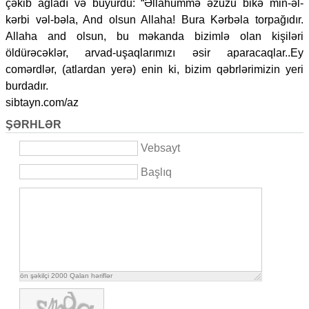
çəkib ağladı və buyurdu: “Əllahummə əzuzu bikə min-əl-
kərbi vəl-bəla, And olsun Allaha! Bura Kərbəla torpağıdır.
Allaha and olsun, bu məkanda bizimlə olan kişiləri
öldürəcəklər, arvad-uşaqlarımızı əsir aparacaqlar..Ey
comərdlər, (atlardan yerə) enin ki, bizim qəbrlərimizin yeri
burdadır.
sibtayn.com/az
ŞƏRHLƏR
Vebsayt
Başlıq
ön şəkilçi
2000
Qalan həriflər